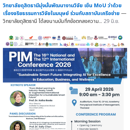
วิทยาลัยดุสิตธานีมุ่งมั่นพัฒนางานวิจัย เซ็น MoU ว่าด้วย
เรื่องจริยธรรมการวิจัยในมนุษย์ ร่วมกับสถาบันเครือข่าย
—
วิทยาลัยดุสิตธานี ได้ลงนามบันทึกข้อตกลงความ...
29 มิ.ย.