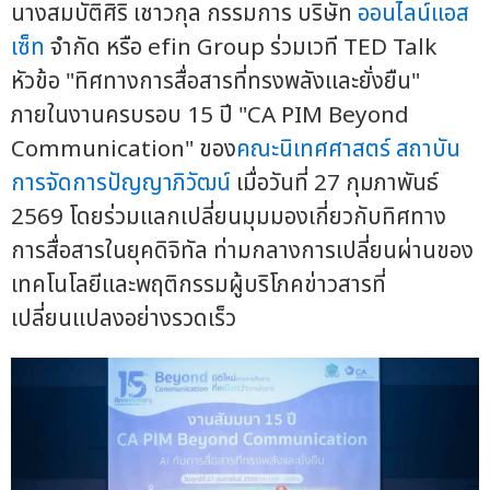
นางสมบัติศิริ เชาวกุล กรรมการ บริษัท
ออนไลน์แอส
เซ็ท
จำกัด หรือ efin Group ร่วมเวที TED Talk
หัวข้อ "ทิศทางการสื่อสารที่ทรงพลังและยั่งยืน"
ภายในงานครบรอบ 15 ปี "CA PIM Beyond
Communication" ของ
คณะนิเทศศาสตร์
สถาบัน
การจัดการปัญญาภิวัฒน์
เมื่อวันที่ 27 กุมภาพันธ์
2569 โดยร่วมแลกเปลี่ยนมุมมองเกี่ยวกับทิศทาง
การสื่อสารในยุคดิจิทัล ท่ามกลางการเปลี่ยนผ่านของ
เทคโนโลยีและพฤติกรรมผู้บริโภคข่าวสารที่
เปลี่ยนแปลงอย่างรวดเร็ว