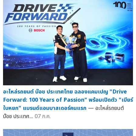
อะไหล่รถยนต์ บ๊อช ประเทศไทย ฉลองแคมเปญ "Drive
Forward: 100 Years of Passion" พร้อมเปิดตัว "เบียร์
ใบหยก" แบรนด์แอมบาสเดอร์คนแรก
— อะไหล่รถยนต์
บ๊อช ประเทศ...
07 ก.ค.