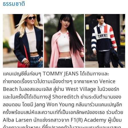
ธรรมชาติ
แคมเปญซีซั่นก่อนๆ TOMMY JEANS ได้เดินทางและ
ถ่ายทอดเรื่องราวไปตามเมืองต่างๆ จากชายหาด Venice
Beach ในลอสแอนเจลิส สู่ย่าน West Village ในนิวยอร์ก
และในครั้งนี้ได้เดินทางสู่ Shoreditch ย่านระดับตำนานของ
ลอนดอน โดยมี Jang Won Young กลับมาร่วมแคมเปญอีก
ครั้งพร้อมเสน่ห์และความเท่ที่เป็นเอกลักษณ์ของเธอ ร่วมด้วย
Alba Larsen นักแข่งรถสาวจาก F1(R) Academy ผู้เปี่ยม
ด้วยความกล้าหาญ ที่ซึ่งปรากฏตัวในฐานะแบรนด์แอมบาสเด