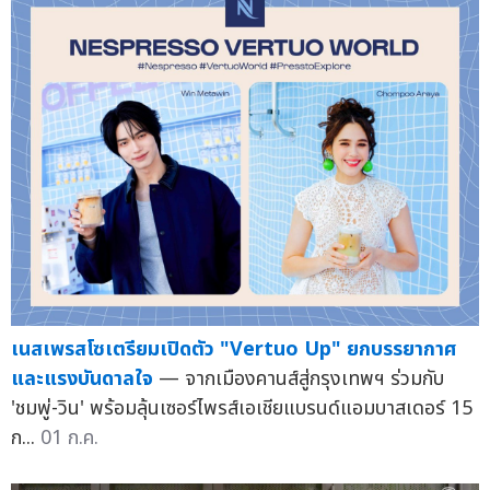
เนสเพรสโซเตรียมเปิดตัว "Vertuo Up" ยกบรรยากาศ
และแรงบันดาลใจ
— จากเมืองคานส์สู่กรุงเทพฯ ร่วมกับ
'ชมพู่-วิน' พร้อมลุ้นเซอร์ไพรส์เอเชียแบรนด์แอมบาสเดอร์ 15
ก...
01 ก.ค.