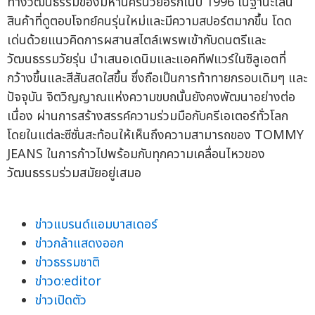
ทางวัฒนธรรมของมหานครนิวยอร์กในปี 1996 ในฐานะไลน์
สินค้าที่ดูตอบโจทย์คนรุ่นใหม่และมีความสปอร์ตมากขึ้น โดด
เด่นด้วยแนวคิดการผสานสไตล์เพรพเข้ากับดนตรีและ
วัฒนธรรมวัยรุ่น นำเสนอเดนิมและแอคทีฟแวร์ในซิลูเอตที่
กว้างขึ้นและสีสันสดใสขึ้น ซึ่งถือเป็นการท้าทายกรอบเดิมๆ และ
ปัจจุบัน จิตวิญญาณแห่งความขบถนั้นยังคงพัฒนาอย่างต่อ
เนื่อง ผ่านการสร้างสรรค์ความร่วมมือกับครีเอเตอร์ทั่วโลก
โดยในแต่ละซีซั่นสะท้อนให้เห็นถึงความสามารถของ TOMMY
JEANS ในการก้าวไปพร้อมกับทุกความเคลื่อนไหวของ
วัฒนธรรมร่วมสมัยอยู่เสมอ
ข่าวแบรนด์แอมบาสเดอร์
ข่าวกล้าแสดงออก
ข่าวธรรมชาติ
ข่าวo:editor
ข่าวเปิดตัว