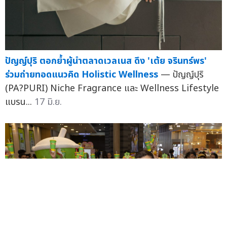
ปัญญ์ปุริ ตอกย้ำผู้นำตลาดเวลเนส ดึง 'เต้ย จรินทร์พร'
ร่วมถ่ายทอดแนวคิด Holistic Wellness
— ปัญญ์ปุริ
(PA?PURI) Niche Fragrance และ Wellness Lifestyle
แบรน...
17 มิ.ย.