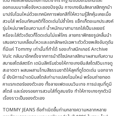
เดิม คอลเลกชันนี้ถือกำเนิดจากรากฐานแบบอเมริกันและ
ออกแบบมาเพื่อจังหวะของปัจจุบัน กางเกงยีนส์คลาสสิกถูกนำ
มาปรับโฉมใหม่ด้วยเทคนิคการฟอกสีที่ให้ความรู้สึกคุ้นเคยเมื่อ
สวมใส่ พร้อมทัศนคติที่โดดเด่นไม่ซ้ำใคร แจ็กเก็ตอเนกประสงค์
รุ่นใหม่มาพร้อมความเท่ น้ำหนักเบาสามารถใส่เป็นเลเยอร์
หรือจะใส่ตัวเดียวก็โดดเด่นไม่แพ้ใคร ลายกราฟิกธงรูปคลื่นนำ
เสนอความเคลื่อนไหวและเอกลักษณ์เฉพาะตัวด้วยพลังอันดุดัน
ที่มีแค่ Tommy เท่านั้นที่ทำได้ รองเท้าสนีกเกอร์ Archive
Vulc กลับมาอีกครั้งจากการนำดีไซน์คลาสสิกมาผสานกับความ
สบายสไตล์สตรีท เดนิมสีครีมช่วยให้กางเกงยีนส์สไตล์วินเทจดู
สะอาดตา ผสมผสานโทนสีธรรมชาติให้ลุคที่ดูโดดเด่น นอกจาก
นี้ ยังมีการนำเดนิมสไตล์เก่ามาแปลงโฉมใหม่ พร้อมถ่ายทอด
คาแรกเตอร์ของตัวเอง ทั้งลายเฟดแบบวินเทจ การปะชุนที่ดูมี
สไตล์ และร่องรอยการสวมใส่ที่ดูสมจริง ทำให้กางเกงทุกตัวมี
เรื่องราวเป็นของตัวเอง
TOMMY JEANS ถือกำเนิดขึ้นท่ามกลางความหลากหลาย