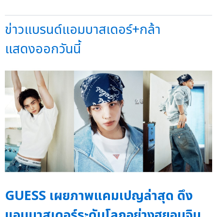
ข่าวแบรนด์แอมบาสเดอร์+กล้า
แสดงออกวันนี้
GUESS เผยภาพแคมเปญล่าสุด ดึง
แอมบาสเดอร์ระดับโลกอย่างฮยอนจิน