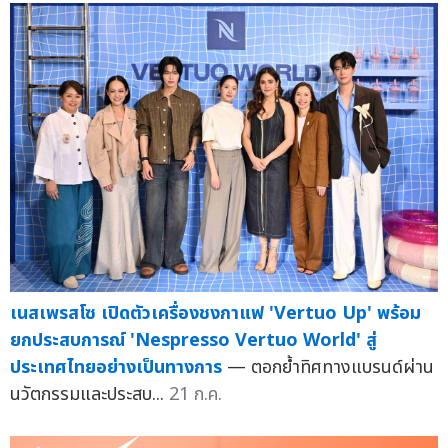
เนสเพรสโซ เปิดตัวเครื่องชงกาแฟ 'Vertuo Up' พร้อม
ยกประสบการณ์ 'Nespresso Vertuo World' สู่
ประเทศไทยอย่างเป็นทางการ
— ตอกย้ำทิศทางแบรนด์ผ่าน
นวัตกรรมและประสบ...
21 ก.ค.