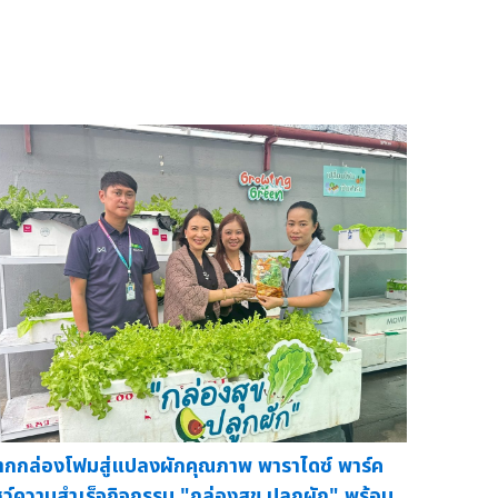
ากกล่องโฟมสู่แปลงผักคุณภาพ พาราไดซ์ พาร์ค
ชว์ความสำเร็จกิจกรรม "กล่องสุข ปลูกผัก" พร้อม