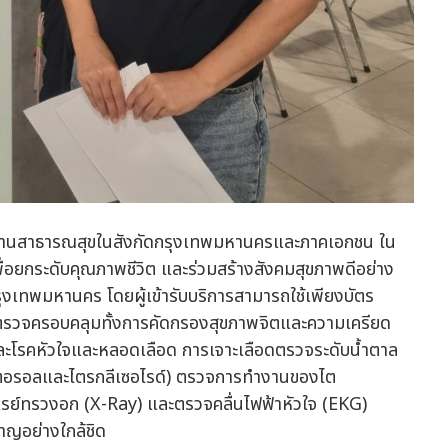
ยงานสาธารณสุขในสังกัดกรุงเทพมหานครและภาคเอกชน ใน
พื่อยกระดับคุณภาพชีวิต และร่วมสร้างสังคมสุขภาพดีอย่าง
รุงเทพมหานคร โดยผู้เข้ารับบริการสามารถใช้เพียงบัตร
ตรวจครอบคลุมทั้งการคัดกรองสุขภาพจิตและความเครียด
ละโรคหัวใจและหลอดเลือด การเจาะเลือดตรวจระดับน้ำตาล
เตอรอลและไตรกลีเซอไรด์) ตรวจการทำงานของไต
รย์ทรวงอก (X-Ray) และตรวจคลื่นไฟฟ้าหัวใจ (EKG)
าญอย่างใกล้ชิด