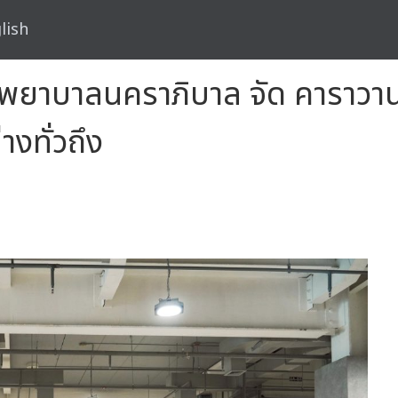
lish
รงพยาบาลนคราภิบาล จัด คาราว
งทั่วถึง