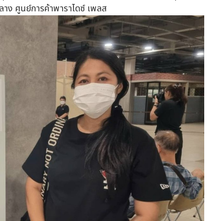
นกลาง ศูนย์การค้าพาราไดซ์ เพลส