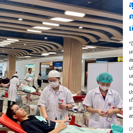
ส
ค
เ
"ใ
เค
ส
บ
มน
ค
ป
เด
จ
สร
0