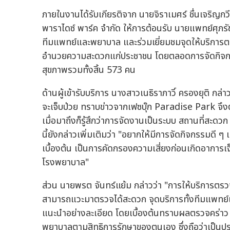
ภายในงานได้รับเกียรติจาก นายจิราเมศร์ ชื่นเจริญกว
พาราไดซ์ พาร์ค จำกัด ให้การต้อนรับ นายแพทย์ศุภ
ทีมแพทย์และพยาบาล และร่วมเยี่ยมชมจุดให้บริการตรว
อำนวยความสะดวกแก่ประชาชน โดยตลอดการจัดกิจกรรม
สุขภาพรวมทั้งสิ้น 573 คน
ด้านผู้เข้ารับบริการ นางสาวเนธิราภาวิ์ ครองยุติ กล่า
จะเจ็บป่วย ทราบข่าวจากเฟซบุ๊ก Paradise Park จึง
เมื่อมาถึงก็รู้สึกว่าการจัดงานเป็นระบบ สถานที่สะดว
นี้ยังกล่าวเพิ่มเติมว่า "อยากให้มีการจัดกิจกรรมดี 
เบื้องต้น เป็นการคัดกรองความเสี่ยงก่อนเกิดอาการเจ
โรงพยาบาล"
ส่วน นายพรต จันทร์แย้ม กล่าวว่า "การให้บริการตรวจ
สามารถแวะมาตรวจได้สะดวก จุดบริการทั้งทีมแพทย์แ
แนะนำอย่างละเอียด โดยเบื้องต้นทราบผลตรวจคร่าว ๆ
พยาบาลตามสิทธิการรักษาของตนเอง ซึ่งถือว่าเป็นประ