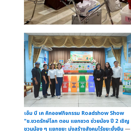
เอ็ม บี เค คิกออฟกิจกรรม Roadshow Show
"ข.ขวดรักษ์โลก ตอน แยกขวด ช่วยน้อง ปี 2 เชิญ
ชวนน้อง ๆ แยกขยะ มุ่งสร้างสังคมไร้ขยะยั่งยืน
—