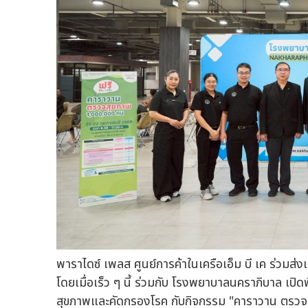
พาราไดซ์ เพลส ศูนย์การค้าในเครือเอ็ม บี เค ร่วมส่
โดยเมื่อเร็ว ๆ นี้ ร่วมกับ โรงพยาบาลนคราภิบาล เปิด
สุขภาพและคัดกรองโรค กับกิจกรรม "คาราวาน ตรวจส