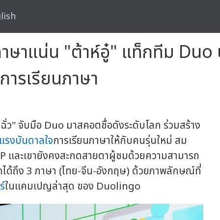
lish
าษาแน่น "ต้าห์อู๋" แท็กทีม Du
นการเรียนภาษา
ซ่ฉั่ว" จับมือ Duo มาสคอตชื่อดังระดับโลก ร่วมสร้าง
งแรงบันดาลใจ
การเรียนภาษาให้กับคนรุ่นใหม่ สม
POP และเขายังคงสะกดสายตาผู้ชมด้วยความสามารถ
ดได้ถึง 3 ภาษา (ไทย-จีน-อังกฤษ) ด้วยภาพลักษณ์ที่
ร์
ในแคมเปญล่าสุด ของ Duolingo