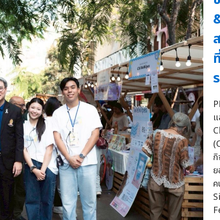
&
ส
ท
ร
P
แ
C
(
ก
ย
ค
S
Fe