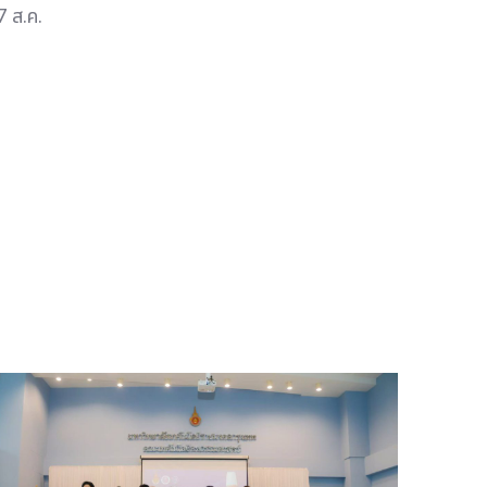
7 ส.ค.