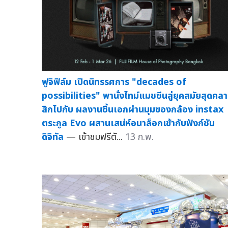
ฟูจิฟิล์ม เปิดนิทรรศการ "decades of
possibilities" พานั่งไทม์แมชชีนสู่ยุคสมัยสุดคล
สิกไปกับ ผลงานชิ้นเอกผ่านมุมของกล้อง instax
ตระกูล Evo ผสานเสน่ห์อนาล็อกเข้ากับฟังก์ชัน
ดิจิทัล
— เข้าชมฟรีตั...
13 ก.พ.