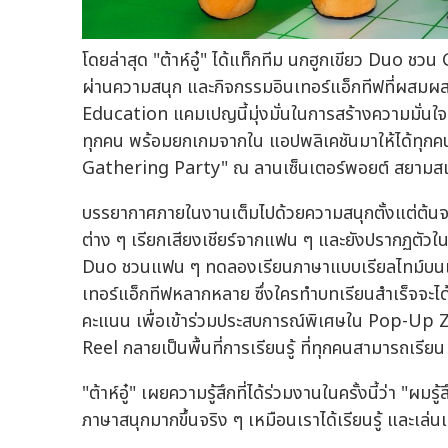
โดยล่าสุด "ต้าห์อู๋" ได้แท็กทีม นกฮูกเขียว Duo 
ผ่านความสนุก และกิจกรรมอินเทอร์แอ็กทีฟที่ผส
Education แคมเปญนี้มุ่งมั่นในการสร้างความมั่นใจ 
ทุกคน พร้อมยกเกมจากใน แอปพลิเคชันมาให้ได้ทุก
Gathering Party" ณ ลานเซ็นเตอร์พอยต์ สยามสแ
บรรยากาศภายในงานเต็มไปด้วยความสนุกตั้งแต่ต้นจน
ต่าง ๆ เรียกเสียงเชียร์จากแฟน ๆ และยังปรากฏตัวใน
Duo ชวนแฟน ๆ ทดลองเรียนภาษาแบบเรียลไทม์บนเวที แ
เทอร์แอ็กทีฟหลากหลาย ซึ่งใครทำบทเรียนสำเร็จจะ
คะแนน เพื่อเข้าร่วมประสบการณ์พิเศษใน Pop-Up Zone
Reel กลายเป็นพื้นที่การเรียนรู้ ที่ทุกคนสามารถเรีย
"ต้าห์อู๋" เผยความรู้สึกที่ได้ร่วมงานในครั้งนี้ว่า "ผ
ภาษาสนุกมากขึ้นจริง ๆ เหมือนเราได้เรียนรู้ และเล่นเ