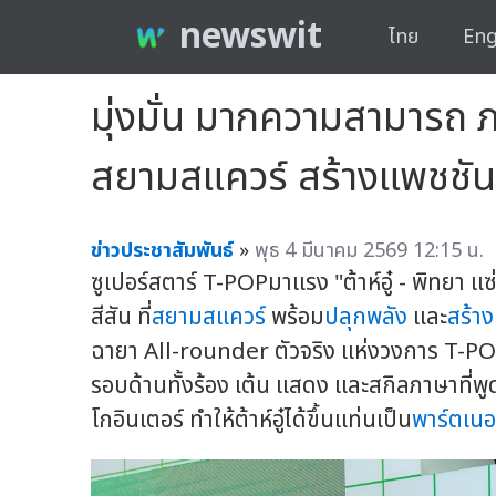
newswit
ไทย
Eng
มุ่งมั่น มากความสามารถ ภ
สยามสแควร์ สร้างแพชชั
ข่าวประชาสัมพันธ์
»
พุธ 4 มีนาคม 2569 12:15 น.
ซูเปอร์สตาร์ T-POPมาแรง "ต้าห์อู๋ - พิทยา แ
สีสัน ที่
สยามสแควร์
พร้อม
ปลุกพลัง
และ
สร้า
ฉายา All-rounder ตัวจริง แห่งวงการ T-
รอบด้านทั้งร้อง เต้น แสดง และสกิลภาษาที่พู
โกอินเตอร์ ทำให้ต้าห์อู๋ได้ขึ้นแท่นเป็น
พาร์ตเนอ