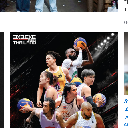
"
Th
0
ก
เ
เ
ร