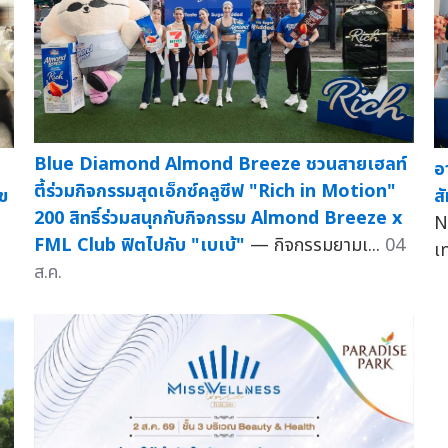
Blue Diamond Almond Breeze ชวนสายเฮลท์
อ
ตี้ร่วมกิจกรรมสุดเอ็กซ์คลูซีฟ "Rich in Motion"
ข
ส
200 สิทธิ์ร่วมสนุกกับกิจกรรม Almond Breeze x
N
FML Club ฟิตไปกับ "เบเบ้"
— กิจกรรมยามเ...
04
เ
ส.ค.