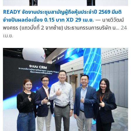
READY จัดงานประชุมสามัญผู้ถือหุ้นประจำปี 2569 มีมติ
จ่ายปันผลต่อเนื่อง 0.15 บาท XD 29 เม.ย.
— นายวิวัฒน์
พงศธร (แถวนั่งที่ 2 จากซ้าย) ประธานกรรมการบริษัท น...
24
เม.ย.