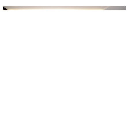
READY เปิดบ้านต้อนรับนักลงทุน Stock Focus on
Tour พร้อมชูแผนงานผู้นำด้าน Marketing Tech ครบ
วงจร
— นายทรงยศ คันธมานนท์ ประธานเจ้าหน้าที่บริหาร
พร้อมด้วยนาย...
07 ต.ค.