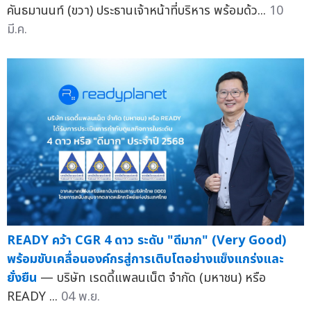
คันธมานนท์ (ขวา) ประธานเจ้าหน้าที่บริหาร พร้อมด้ว...
10
มี.ค.
READY คว้า CGR 4 ดาว ระดับ "ดีมาก" (Very Good)
พร้อมขับเคลื่อนองค์กรสู่การเติบโตอย่างแข็งแกร่งและ
ยั่งยืน
— บริษัท เรดดี้แพลนเน็ต จำกัด (มหาชน) หรือ
READY ...
04 พ.ย.