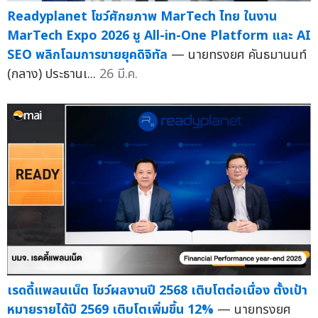
Readyplanet โชว์ศักยภาพ MarTech ไทย ในงาน
MarTech Expo 2026 ชู All-in-One Platform และ AI
SEO พลิกโฉมการขายยุคดิจิทัล
— นายทรงยศ คันธมานนท์
(กลาง) ประธานเ...
26 มี.ค.
เรดดี้แพลนเน็ต โชว์ผลงานปี 2568 เติบโตต่อเนื่อง ตั้งเป้า
หมายรายได้ปี 2569 เติบโตเพิ่มขึ้น 12%
— นายทรงยศ