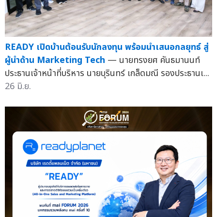
READY เปิดบ้านต้อนรับนักลงทุน พร้อมนำเสนอกลยุทธ์ สู่
ผู้นำด้าน Marketing Tech
— นายทรงยศ คันธมานนท์
ประธานเจ้าหน้าที่บริหาร นายบุรินทร์ เกล็ดมณี รองประธานเ...
26 มิ.ย.