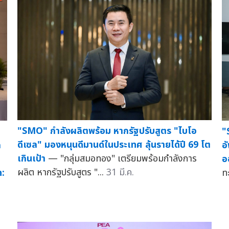
"SMO" กำลังผลิตพร้อม หากรัฐปรับสูตร "ไบโอ
"
ดีเซล" มองหนุนดีมานด์ในประเทศ ลุ้นรายได้ปี 69 โต
ก
อ
เกินเป้า
— "กลุ่มสมอทอง" เตรียมพร้อมกำลังการ
อ
ผลิต หากรัฐปรับสูตร "...
31 มี.ค.
:
ทะ