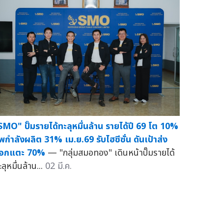
SMO" ปั๊มรายได้ทะลุหมื่นล้าน รายได้ปี 69 โต 10%
ัพกำลังผลิต 31% เม.ย.69 รับไฮซีซั่น ดันเป้าส่ง
อกแตะ 70%
— "กลุ่มสมอทอง" เดินหน้าปั๊มรายได้
ลุหมื่นล้าน...
02 มี.ค.