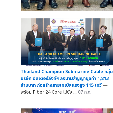
Thailand Champion Submarine Cable กลุ่ม
บริษัท อินเตอร์ลิ้งค์ฯ ลงนามสัญญามูลค่า 1,813
ล้านบาท ก่อสร้างสายเคเบิลแรงสูง 115 เควี
—
พร้อม Fiber 24 Core ไปยังเ...
07 ก.ค.