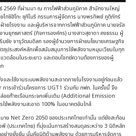
นธ์ 2569 ที่ผ่านมา ณ การไฟฟ้าส่วนภูมิภาค สำนักงานใหญ่
โทชิฮิโกะ ซุกิโมริ กรรมการผู้จัดการ นางพรทิพย์ ภูติภัทร์
ฝ่ายโรงงาน และผู้บริหารจากการไฟฟ้าส่วนภูมิภาค นายจรัล
 สายงานยุทธศาสตร์ (กิจการองค์กร) นางสาวสุชาดา คงธรรม ผู้
มชัย จารุวัฒนดิลก รองผู้อำนวยการฝ่ายนโยบายเศรษฐกิจ
ัตถุประสงค์หลักเพื่อสนับสนุนการใช้พลังงานหมุนเวียนในทุก
่งแวดล้อมในระยะยาว และตอบโจทย์ความต้องการของผู้
ลก
ติดตั้งและใช้งานระบบพลังงานสะอาดภายในโรงงานอยู่ก่อนแล้ว
ารเข้าร่วมโครงการ UGT1 ร่วมกับ กฟภ. ในครั้งนี้ จึง
รปล่อยก๊าซเรือนกระจกเพิ่มเติม (Additional Emission
การใช้พลังงานสะอาด 100% ในอนาคตอันใกล้
้าหมาย Net Zero 2050 ของประเทศไทยเท่านั้น แต่ยังสะท้อน
วพี (ประเทศไทย) ที่มุ่งเน้นการสร้างสมดุลระหว่าง 3 มิติหลัก
ตอย่างยั่งยืน นั่นคือมิติด้านพลังงาน ด้วยการบริหารจัดการ