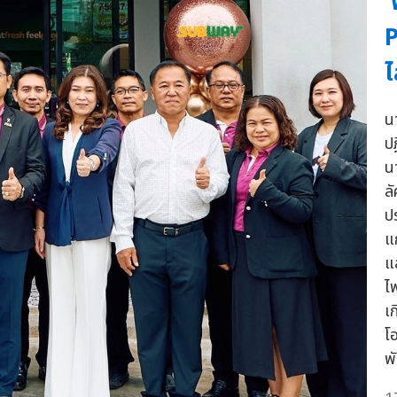
'
P
ไ
น
ป
น
ล
ป
แ
แ
ไฟ
เ
โ
พั