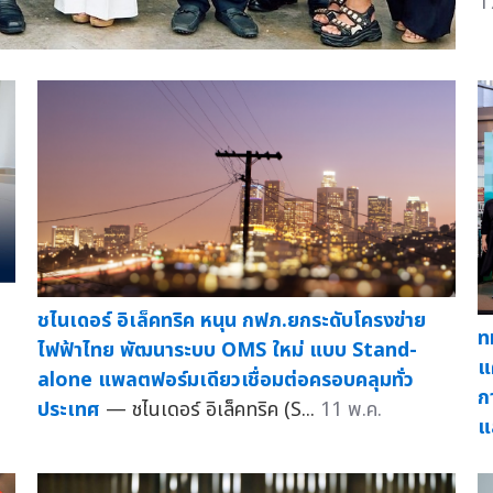
1
ชไนเดอร์ อิเล็คทริค หนุน กฟภ.ยกระดับโครงข่าย
ท
ไฟฟ้าไทย พัฒนาระบบ OMS ใหม่ แบบ Stand-
แ
alone แพลตฟอร์มเดียวเชื่อมต่อครอบคลุมทั่ว
ก
ประเทศ
— ชไนเดอร์ อิเล็คทริค (S...
11 พ.ค.
แ