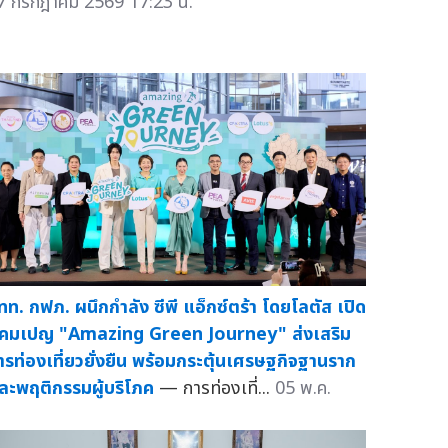
7 กรกฎาคม 2569 17:23 น.
ทท. กฟภ. ผนึกกำลัง ซีพี แอ็กซ์ตร้า โดยโลตัส เปิด
คมเปญ "Amazing Green Journey" ส่งเสริม
ารท่องเที่ยวยั่งยืน พร้อมกระตุ้นเศรษฐกิจฐานราก
ละพฤติกรรมผู้บริโภค
— การท่องเที่...
05 พ.ค.