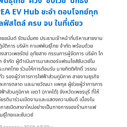
พันธุ์ไทย' ควง 'ซับเวย์' ปักธง
EA EV Hub ชะอำ ตอบโจทย์ทุก
ลฟ์สไตล์ ครบ จบ ในที่เดียว
ายอนันต์ รัตนมั่นคง ประธานเจ้าหน้าที่บริหารสายงาน
ฏิบัติการ บริษัท กาแฟพันธุ์ไทย จำกัด พร้อมด้วย
างสาวเพชรัตน์ อุทัยสาง กรรมการผู้จัดการ บริษัท โก
ัค จำกัด ผู้ดำเนินการมาสเตอร์แฟรนไชส์ซับเวย์ใน
ระเทศไทย ร่วมให้การต้อนรับ นายกิตติศักดิ์ วรรณ
ก้ว รองผู้ว่าการการไฟฟ้าส่วนภูมิภาค สายงานธุรกิจ
ละการตลาด และนายวัฒนา แพกุล ผู้ช่วยผู้ว่าการการ
ฟ้าส่วนภูมิภาค เขต1 (ภาคใต้) จังหวัดเพชรบุรี ที่ให้
กียรติมาร่วมเปิดงานและแสดงความยินดี เนื่องใน
อกาสเปิดสาขาใหม่อย่างเป็นทางการของร้านกาแฟ
นธุ์ไทยและซับเวย์