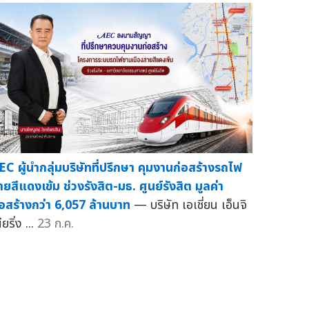
EC ผู้นำกลุ่มบริษัทที่ปรึกษา คุมงานก่อสร้างรถไฟ
ายสีแดงเข้ม ช่วงรังสิต-มธ. ศูนย์รังสิต มูลค่า
่อสร้างกว่า 6,057 ล้านบาท
— บริษัท เอเชี่ยน เอ็นจิ
ียริ่ง ...
23 ก.ค.