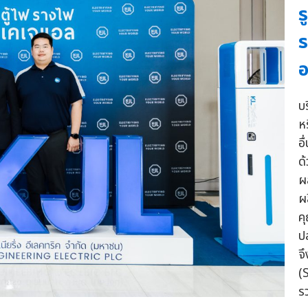
ร
ร
อ
บร
ห
อ
ด
ผ
ผ
ค
ป
จ
(
ร