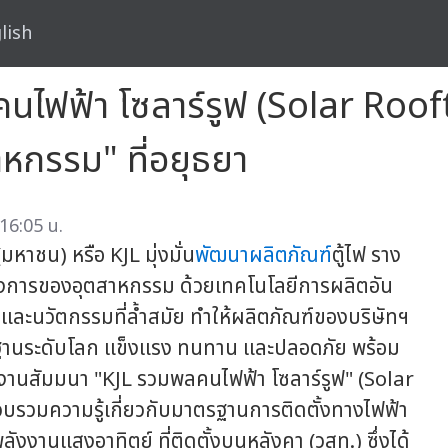
lish
คนไฟฟ้า โซลาร์รูฟ (Solar Ro
หกรรม" ที่อยุธยา
 16:05 น.
มหาชน) หรือ KJL มุ่งมั่น
พัฒนาผลิตภัณฑ์
ตู้ไฟ ราง
้องการของอุตสาหกรรม ด้วยเทคโนโลยีการผลิตอัน
และนวัตกรรมที่ล้ำสมัย ทำให้ผลิตภัณฑ์ของบริษัทฯ
ฐานระดับโลก แข็งแรง ทนทาน และปลอดภัย พร้อม
จัดงานสัมมนา "KJL รวมพลคนไฟฟ้า โซลาร์รูฟ" (Solar
บรวมความรู้เกี่ยวกับมาตรฐานการติดตั้งทางไฟฟ้า
งานแสงอาทิตย์ ที่ติดตั้งบนหลังคา (วสท.) ซึ่งได้