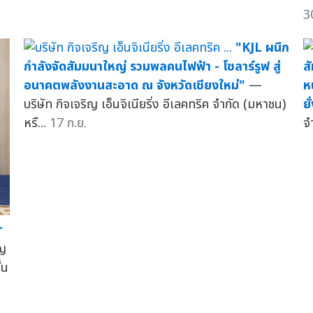
3
"KJL ผนึก
กำลังจัดสัมมนาใหญ่ รวมพลคนไฟฟ้า - โซลาร์รูฟ สู่
ส
อนาคตพลังงานสะอาด ณ จังหวัดเชียงใหม่"
—
ห
บริษัท กิจเจริญ เอ็นจิเนียริ่ง อีเลคทริค จำกัด (มหาชน)
ยั
หรื...
17 ก.ย.
จ
r
ิญ
่น