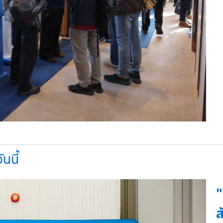
นนี้
"
ส