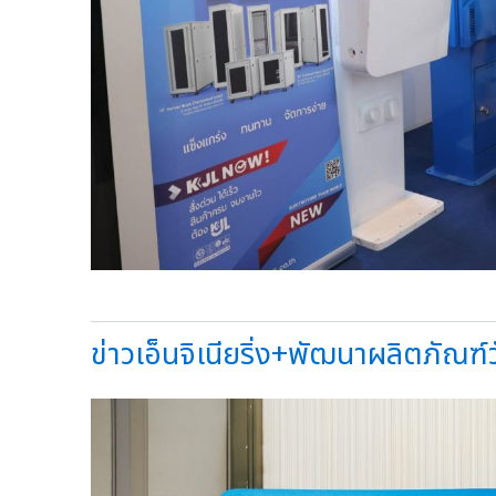
ข่าวเอ็นจิเนียริ่ง+พัฒนาผลิตภัณฑ์วั