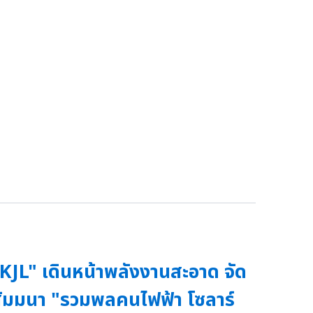
KJL" เดินหน้าพลังงานสะอาด จัด
ัมมนา "รวมพลคนไฟฟ้า โซลาร์