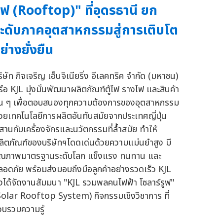
ูฟ (Rooftop)" ที่อุดรธานี ยก
ะดับภาคอุตสาหกรรมสู่การเติบโต
ย่างยั่งยืน
ิษัท กิจเจริญ เอ็นจิเนียริ่ง อีเลคทริค จำกัด (มหาชน)
รือ KJL มุ่งมั่นพัฒนาผลิตภัณฑ์ตู้ไฟ รางไฟ และสินค้า
ื่น ๆ เพื่อตอบสนองทุกความต้องการของอุตสาหกรรม
้วยเทคโนโลยีการผลิตอันทันสมัยจากประเทศญี่ปุ่น
สานกับเครื่องจักรและนวัตกรรมที่ล้ำสมัย ทำให้
ลิตภัณฑ์ของบริษัทฯโดดเด่นด้วยความแม่นยำสูง มี
ุณภาพมาตรฐานระดับโลก แข็งแรง ทนทาน และ
ลอดภัย พร้อมส่งมอบถึงมือลูกค้าอย่างรวดเร็ว KJL
ึงได้จัดงานสัมมนา "KJL รวมพลคนไฟฟ้า โซลาร์รูฟ"
Solar Rooftop System) กิจกรรมเชิงวิชาการ ที่
วบรวมความรู้