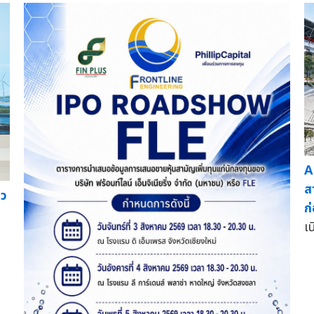
A
ส
ยว
ก
เน