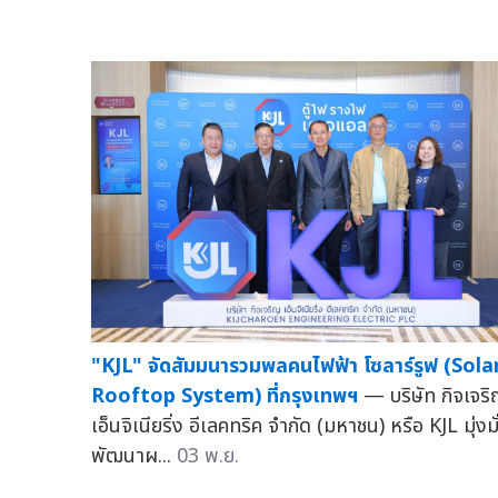
"KJL" จัดสัมมนารวมพลคนไฟฟ้า โซลาร์รูฟ (Sola
Rooftop System) ที่กรุงเทพฯ
— บริษัท กิจเจร
เอ็นจิเนียริ่ง อีเลคทริค จำกัด (มหาชน) หรือ KJL มุ่งมั
พัฒนาผ...
03 พ.ย.