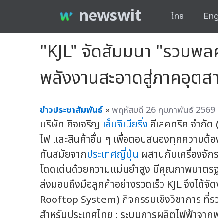
newswit
ไทย
Eng
"KJL" จัดสัมมนา "รวมพล
พลังงานสะอาดสู่ภาคอุตสา
ข่าวประชาสัมพันธ์
»
พฤหัสบดี 26 กุมภาพันธ์ 2569
บริษัท กิจเจริญ
เอ็นจิเนียริ่ง
อีเลคทริค จำกัด (
ไฟ และสินค้าอื่น ๆ เพื่อตอบสนองทุกความต
ทันสมัยจาก
ประเทศญี่ปุ่น
ผสานกับเครื่องจักร
โดดเด่นด้วยความแม่นยำสูง มีคุณภาพมาตร
ส่งมอบถึงมือลูกค้าอย่างรวดเร็ว KJL จึงได้
Rooftop System) กิจกรรมเชิงวิชาการ ที่รว
สำหรับประเทศไทย : ระบบการผลิตไฟฟ้าจากพลัง