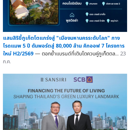
แสนสิริชี้ภูเก็ตโตแกร่งสู่ "เมืองมหานครระดับโลก" กาง
โรดแมพ 5 ปี ดันพอร์ตสู่ 80,000 ล้าน คิกออฟ 7 โครงการ
ใหม่ H2/2569
— ตอกย้ำแบรนด์ที่เติบโตควบคู่ภูเก็ตตล...
23
ก.ค.