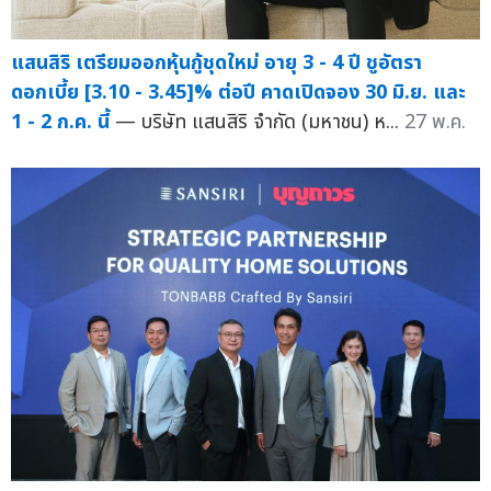
แสนสิริ เตรียมออกหุ้นกู้ชุดใหม่ อายุ 3 - 4 ปี ชูอัตรา
ดอกเบี้ย [3.10 - 3.45]% ต่อปี คาดเปิดจอง 30 มิ.ย. และ
1 - 2 ก.ค. นี้
— บริษัท แสนสิริ จำกัด (มหาชน) ห...
27 พ.ค.