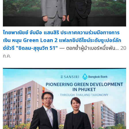
ไทยพาณิชย์ จับมือ แสนสิริ ประกาศความร่วมมือทางการ
เงิน หนุน Green Loan 2 แฟลกชิปดีไซน์ระดับซูเปอร์ลัก
ซ์ชัวรี "ชิดลม-สุขุมวิท 51"
— ตอกย้ำผู้นำเบอร์หนึ่งพัน...
20
ก.ค.