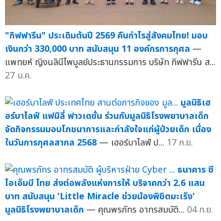
"กิฟฟารีน" ประเดิมต้นปี 2569 คืนกำไรสู่สังคมไทย! มอบ
เงินกว่า 330,000 บาท สนับสนุน 11 องค์กรการกุศล
—
แพทยห์ ญิงนลินีไพบูลย์ประธานกรรมการ บริษัท กิฟฟารีน ส...
27 ม.ค.
มูลนิธิเฮ
อร์บาไลฟ์ แฟมิลี่ ฟาวเดชั่น ร่วมกับมูลนิธิโรงพยาบาลเด็ก
จัดกิจกรรมมอบโภชนาการและกำลังใจแก่ผู้ป่วยเด็ก เนื่อง
ในวันการกุศลสากล 2568
— เฮอร์บาไลฟ์ ป...
17 ก.ย.
ธนาคาร ซี
ไอเอ็มบี ไทย ส่งต่อพลังแห่งการให้ บริจาคกว่า 2.6 แสน
บาท สนับสนุน 'Little Miracle ช่วยน้องพิชิตมะเร็ง'
มูลนิธิโรงพยาบาลเด็ก
— คุณพรภัทร อาทรสมบัติ...
04 ก.ย.