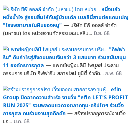
หนึ่งแก้ว
หนึ่งน้ำใจ สู่รอยยิ้มให้กับผู้ป่วยเด็ก เบลลินี่สานต่อแคมเปญ
"โรงพยาบาลในฝันของหนู"
— บริษัท ซีพี ออลล์ จำกัด
(มหาชน) โดย หน่วยงานคัดสรรและเบลลิน...
มิ.ย. 68
"กิฟฟา
รีน" คืนกำไรสู่สังคมมอบเงินกว่า 3 แสนบาท ร่วมสนับสนุน
11 องค์กรการกุศล
— แพทย์หญิงนลินี ไพบูลย์ ประธาน
กรรมการ บริษัท กิฟฟารีน สกายไลน์ ยูนิตี้ จำกัด...
ก.พ. 68
efin
Group ปิดฉากความสำเร็จ งานวิ่ง "efin LET'S PROFIT
RUN 2025" รวมพลคนแวดวงตลาดทุน-คริปโตฯ ร่วมวิ่ง
การกุศล คนร่วมงานสุดคึกคัก
— สร้างปรากฏการณ์งานวิ่ง
ขอ...
ม.ค. 68