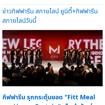
ข่าวกิฟฟารีน สกายไลน์ ยูนิตี้+กิฟฟารีน
สกายไลน์วันนี้
กิฟฟารีน รุกกระตุ้นยอด "Fitt Meal