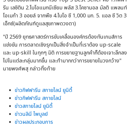
รีน เลซิติน 2.ไบโอแมกนีเซียม พลัส 3.โคซานอล มัลติ แพลนท์
โอเมก้า 3 ออยล์ จากพืช 4.ไบโอ ซี 1,000 มก. 5. แอล ซี วิต 3
เอ็กซ์(ผลิตภัณฑ์ดูแลสุขภาพดวงตา)
"ปี 2569 ยุทธศาสตร์การขับเคลื่อนองค์กรต้องทันเกมส์การ
แข่งขัน การตลาดเชิงรุกเป็นสิ่งจำเป็นที่เราต้อง up-scale
และ up-skill ในทุกๆ มิติ การขยายฐานลูกค้าก็ต้องเจาะลึกลง
ไปในแต่ละกลุ่มมากขึ้น และทำมากกว่าการขยายในวงกว้าง"
นายพงศ์พสุ กล่าวทิ้งท้าย
ข่าวกิฟฟารีน สกายไลน์ ยูนิตี้
ข่าวกิฟฟารีน สกายไลน์
ข่าวสกายไลน์ ยูนิตี้
ข่าวนลินี ไพบูลย์
ข่าวผลประกอบการ