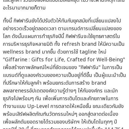
และลูกค้า รวมถึงสังคมแบบไม่เคยหยุด ไม่ว่าจะผ่านเหตุการณ์
อะไรมามากมายก็ตาม
ทั้งนี้ กิฟฟารีนยังได้ปรับตัวให้ทันกับยุคสมัยที่เปลี่ยนแปลงไป
อย่างรวดเร็วอยู่ตลอดเวลา ตามเทรนด์การเปลี่ยนแปลงของ
โลก ดังนั้นแผนการทำธุรกิจปีนี้ กิฟฟารีนจะใช้ยุทธศาสตร์ใน
การบริหารธุรกิจหลายมิติ ทั้ง refresh brand ให้มีความเป็น
wellness brand มากขึ้น ด้วยการใช้ tagline ใหม่
"Giffarine : Gifts for Life, Crafted for Well-Being"
เพื่อสร้างภาพลักษณ์ใหม่ที่ชัดเจนของ "กิฟฟารีน" ในการเป็น
แบรนด์ที่ดูแลองค์รวมของความเป็นอยู่ที่ดีขึ้น เป็นผู้แนะนำเป็น
ที่ปรึกษาให้กับลูกค้า พร้อมยกระดับการสร้าง brand
awarenessอัปเดตองค์ความรู้ต่างๆ ให้กับองค์กร และนัก
ธุรกิจไปพร้อมๆ กัน เพื่อเพิ่มการเติบโตและศักยภาพในการ
ทำงานแบบ Up-Level การตลาดให้เหนือชั้น ขณะเดียวกันยัง
พร้อมเสิร์ฟผลิตภัณฑ์นวัตกรรมใหม่ๆ ออกสู่ตลาดต่อเนื่อง
เพื่อผลักดันยอดรายได้รวมของบริษัทฯ ให้เติบโตในทุกๆ ปี