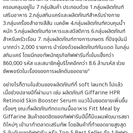
ครอบคลุมอยู่ใน 7 กลุ่มสินค้า ประกอบด้วย 1.กลุ่มผลิตภัณฑ์
เสริมอาหาร 2.กลุ่มสกินแคร์และผลิตภัณฑ์สำหรับร่างกาย
3.กลุ่มเครื่องสำอางสีสัน เมคอัพ 4.กลุ่มผลิตภัณฑ์ควบคุมน้ำ
หนัก 5.กลุ่มผลิตภัณฑ์อาหารและสวัสดิการ 6.กลุ่มผลิตภัณฑ์
สำหรับครัวเรือน 7. กลุ่มผลิตภัณฑ์ทางการเกษตร ที่ปัจจุบันมี
มากกว่า 2,000 รายการ นำร่องด้วยผลิตภัณฑ์กันแดด ในกลุ่ม
สกินแคร์ โดยมีกองทัพนักธุรกิจกิฟฟารีนที่เข้มแข็งกว่า
860,000 รหัส และสมาชิกผู้บริโภคอีกกว่า 8.6 ล้านรหัส ช่วย
ซัพพอร์ตในเรื่องของการผลักดันยอดขาย"
อย่างไรก็ตามในส่วนของผลิตภัณฑ์ที่ soft launch ไปแล้ว
เมื่อช่วงปลายปีที่ผ่านมา เช่น ผลิตภัณฑ์ Giffarine HPR
Retinoid Skin Booster Serum แนวโน้มยอดขายเพิ่มขึ้น
เรื่อยๆ ขณะที่ผลิตภัณฑ์ทดแทนมื้ออาหาร Fitt Meal by
Giffarine สินค้าฮอตฮิตของกิฟฟารีนปีนี้ก็มีแผนพัฒนารสชา
ติใหม่ๆ เข้ามาทำตลาดเสริมทัพ โดยสินค้าที่ทำยอดขายสูงสุด
5 อันดับของกิฟฟารีน หรือ Top 5 Best Seller คือ 1.กิฟฟา