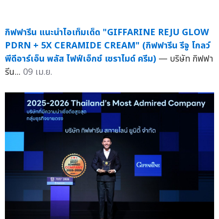
กิฟฟารีน แนะนำไอเท็มเด็ด "GIFFARINE REJU GLOW
PDRN + 5X CERAMIDE CREAM" (กิฟฟารีน รีจู โกลว์
พีดีอาร์เอ็น พลัส ไฟฟ์เอ็กซ์ เซราไมด์ ครีม)
— บริษัท กิฟฟา
รีน...
09 เม.ย.