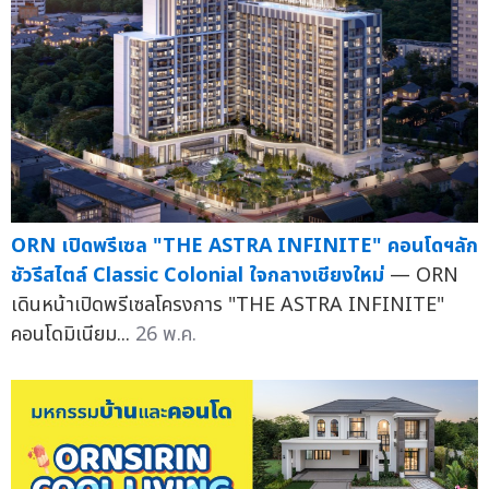
ORN เปิดพรีเซล "THE ASTRA INFINITE" คอนโดฯลัก
ชัวรีสไตล์ Classic Colonial ใจกลางเชียงใหม่
— ORN
เดินหน้าเปิดพรีเซลโครงการ "THE ASTRA INFINITE"
คอนโดมิเนียม...
26 พ.ค.