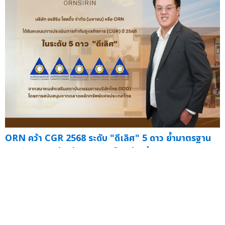
ORN คว้า CGR 2568 ระดับ "ดีเลิศ" 5 ดาว ย้ำมาตรฐาน
บรรษัทภิบาล มุ่งสร้างการเติบโตอย่างยั่งยืน
— นายปรีดิกร
บูรณุปกรณ์ ประธานเจ้าหน้าที่บริหาร บริษัท อรสิริน...
30 ต.ค.
ORN รับ
เกียรติบัตร ESG DNA ตอกย้ำพัฒนาองค์กรตามแนวทาง
ความยั่งยืน
— นายปรีดิกร บูรณุปกรณ์ (ขวา) ประธานเจ้า