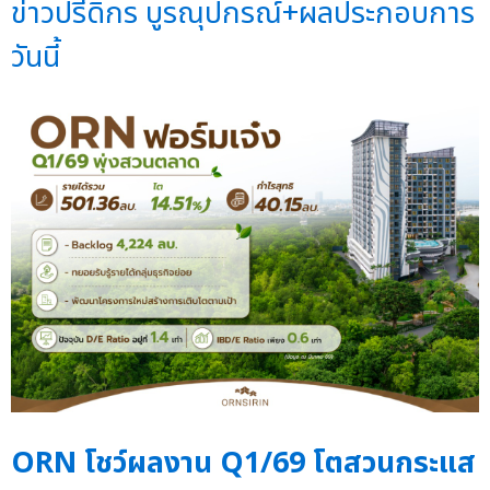
ข่าวปรีดิกร บูรณุปกรณ์+ผลประกอบการ
วันนี้
ORN โชว์ผลงาน Q1/69 โตสวนกระแส