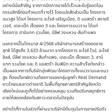
อย่างมีนัยสำคัญ จากการปิดการขายได้เร็วและรับรู้ยอดโอน
กรรมสิทธิ์ก่อนกำหนดที่วางไว้ โดยแบ่งสัดส่วนเป็น โครงการ
แนวสูง ได้แก่ โครงการ อะไรซ์-เจริญเมือง, ดิ แอสตร้า สกายริ
เวอร์, เดอะเน็ก เจ็ดยอด 3 และ โครงการแนวราบ ได้แก่
โครงการ ฮาบิแทท รวมโชค, บีลีฟ วงแหวน-สันกำแพง
นอกจากนี้ในไตรมาส 4/2568 บริษัทสามารถสร้างยอดขาย
สุทธิ ได้สูงถึง 3,633 ล้านบาท จากโครงการ อะไรซ์ ไวบ์, อะไรซ์
ฮิลล์, บีลีฟ วงแหวน-สันกำแพง, เดอะเน็ก เจ็ดยอด 3, ฮาบิ
แทท รวมโชค และ ดิ แอสตร้า อินฟินิท ความสำเร็จดังกล่าว
เป็นผลจากการที่บริษัทมุ่งพัฒนาโครงการทั้งแนวราบและแนว
สูง ที่ตอบโจทย์ความต้องการของกลุ่มลูกค้า Real Demand
ชาวไทยและชาวต่างชาติ ในพื้นที่ยุทธศาสตร์สำคัญจังหวัด
เชียงใหม่และภูเก็ตได้อย่างครอบคลุม รวมถึงปรับกลยุทธ์การ
ขายให้สอดคล้องกับสภาวะตลาดในปัจจุบัน
อย่างไรก็ตามในช่วงที่ผ่านมาบริษัทมีต้นทุนในการขายปรับตัว