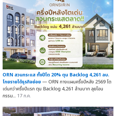
ORN สวนกระแส ทั้งปีโต 20% ตุน Backlog 4,261 ลบ.
โกยรายได้ธุรกิจย่อย
— ORN กางแผนครึ่งปีหลัง 2569 โต
เด่นกว่าครึ่งปีแรก ตุน Backlog 4,261 ล้านบาท ลุยโอน
กรรม...
17 ก.ค.