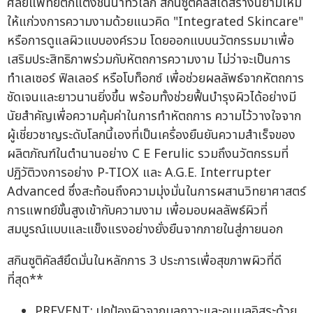
ศัลยแพทย์ตกแต่งชั้นนำทั่วโลก สกินซูติคัลส์ได้สร้างนิยามใหม่
ให้แก่วงการความงามด้วยแนวคิด "Integrated Skincare"
หรือการดูแลผิวแบบองค์รวม โดยออกแบบนวัตกรรมมาเพื่อ
เสริมประสิทธิภาพร่วมกับหัตถการความงาม ไม่ว่าจะเป็นการ
ทำเลเซอร์ ฟิลเลอร์ หรือโบท็อกซ์ เพื่อช่วยผลลัพธ์จากหัตถการ
ชัดเจนและยาวนานยิ่งขึ้น พร้อมทั้งช่วยฟื้นบำรุงผิวได้อย่างมี
นัยสำคัญเพื่อความคุ้มค่าในการทำหัตถการ ความไว้วางใจจาก
ผู้เชี่ยวชาญระดับโลกนี้เองที่เป็นเครื่องยืนยันความสำเร็จของ
ผลิตภัณฑ์ในตำนานอย่าง C E Ferulic รวมถึงนวัตกรรมที่
ปฏิวัติวงการอย่าง P-TIOX และ A.G.E. Interrupter
Advanced ซึ่งสะท้อนถึงความมุ่งมั่นในการผสานวิทยาศาสตร์
การแพทย์ขั้นสูงเข้ากับความงาม เพื่อมอบผลลัพธ์ผิวที่
สมบูรณ์แบบและแข็งแรงอย่างยั่งยืนจากภายในสู่ภายนอก
สกินซูติคัลส์ยึดมั่นในหลักการ 3 ประการเพื่อสุขภาพผิวที่ดี
ที่สุด**
PREVENT: ปกป้องผิวจากมลภาวะและอนุมูลอิสระด้วย