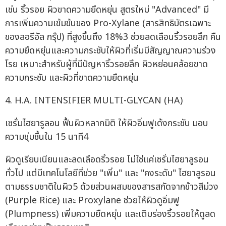
เช่น ริ้วรอย ผิวขาดความยืดหยุ่น สูตรใหม่ "Advanced" มี
การเพิ่มความเข้มข้นของ Pro-Xylane (สารสิทธิบัตรเฉพาะ
ของลอรีอัล กรุ๊ป) ที่สูงขึ้นถึง 18%3 ช่วยลดเลือนริ้วรอยลึก คืน
ความยืดหยุ่นและความกระชับให้ผิวที่เริ่มมีสัญญาณความร่วง
โรย เหมาะสำหรับผู้ที่มีปัญหาริ้วรอยลึก ผิวหย่อนคล้อยขาด
ความกระชับ และผิวที่ขาดความยืดหยุ่น
4. H.A. INTENSIFIER MULTI-GLYCAN (HA)
เซรั่มไฮยารูลอน ฟื้นผิวหลากมิติ ให้ผิวอิ่มฟูเด้งกระชับ มอบ
ความชุ่มชื้นใน 15 นาที4
ผิวดูเรียบเนียนและลดเลือดริ้วรอย ไม่ใช่แค่เซรั่มไฮยาลูรอน
ทั่วไป แต่มีเทคโนโลยีที่ช่วย "เพิ่ม" และ "คงระดับ" ไฮยาลูรอน
ตามธรรมชาติในผิว5 ด้วยส่วนผสมของสารสกัดจากข้าวสีม่วง
(Purple Rice) และ Proxylane ช่วยให้ผิวดูอิ่มฟู
(Plumpness) เพิ่มความยืดหยุ่น และเติมร่องริ้วรอยให้ดูลด