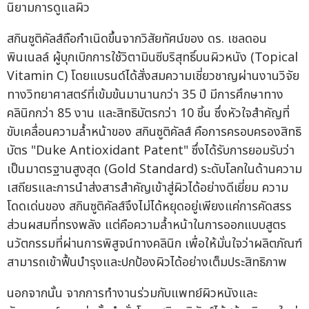
นิยามการดูแลผิว
สกินซูติคัลส์ถือกำเนิดขึ้นจากวิสัยทัศน์ของ ดร. เชลดอน
พินเนลล์ ผู้บุกเบิกการใช้วิตามินซีบริสุทธิ์บนผิวหนัง (Topical
Vitamin C) โดยแบรนด์ได้สั่งสมความเชี่ยวชาญผ่านงานวิจัย
ทางวิทยาศาสตร์ที่เข้มข้นมานานกว่า 35 ปี มีการศึกษาทาง
คลินิกกว่า 85 งาน และสิทธิบัตรกว่า 10 ชิ้น ซึ่งหัวใจสำคัญที่
ขับเคลื่อนความล้ำหน้าของ สกินซูติคัลส์ คือการครอบครองสิทธิ
บัตร "Duke Antioxidant Patent" ซึ่งได้รับการยอมรับว่า
เป็นมาตรฐานสูงสุด (Gold Standard) ระดับโลกในด้านความ
เสถียรและการนำส่งสารสำคัญเข้าสู่ผิวได้อย่างดีเยี่ยม ความ
โดดเด่นของ สกินซูติคัลส์จึงไม่ได้หยุดอยู่เพียงแค่การคัดสรร
ส่วนผสมที่ทรงพลัง แต่คือความล้ำหน้าในการออกแบบสูตร
นวัตกรรมที่ผ่านการพิสูจน์ทางคลินิก เพื่อให้มั่นใจว่าผลิตภัณฑ์
สามารถเข้าฟื้นบำรุงและปกป้องผิวได้อย่างเต็มประสิทธิภาพ
นอกจากนั้น จากการทำงานร่วมกับแพทย์ผิวหนังและ