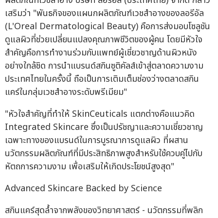
ผลิตภัณฑ์เวชสำอาง บริษัท ลอรีอัล (ประเทศไทย) จำกัด กล่าว
เสริมว่า "พันธกิจของแผนกผลิตภัณฑ์เวชสำอางของลอรีอัล
(L'Oreal Dermatological Beauty) คือการส่งมอบโซลูชัน
ดูแลผิวที่ช่วยเปลี่ยนแปลงคุณภาพชีวิตของผู้คน โดยมีหัวใจ
สำคัญคือการทำงานร่วมกับแพทย์ผู้เชี่ยวชาญด้านผิวหนัง
อย่างใกล้ชิด การนำแบรนด์สกินซูติคัลส์เข้าสู่ตลาดความงาม
ประเทศไทยในครั้งนี้ ถือเป็นการเติมเต็มช่องว่างตลาดสกิน
แคร์ในกลุ่มเวชสำอางระดับพรีเมียม"
"หัวใจสำคัญที่ทำให้ SkinCeuticals แตกต่างคือแนวคิด
Integrated Skincare ซึ่งเป็นปรัชญาและความเชี่ยวชาญ
เฉพาะทางของแบรนด์ในการบูรณาการดูแลผิว ที่ผสาน
นวัตกรรมผลิตภัณฑ์ที่มีประสิทธิภาพสูงสำหรับใช้ควบคู่ไปกับ
หัตถการความงาม เพื่อเสริมให้เกิดประโยชน์สูงสุด"
Advanced Skincare Backed by Science
สกินแคร์สุดล้ำจากพลังของวิทยาศาสตร์ - นวัตกรรมที่พลิก