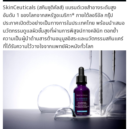
SkinCeuticals (สกินซูติคัลส์) แบรนด์เวชสำอางระดับสูง
อันดับ 1 ของโลกจากสหรัฐอเมริกา* ภายใต้ลอรีอัล กรุ๊ป
ประกาศเปิดตัวอย่างเป็นทางการในประเทศไทย พร้อมนำเสนอ
นวัตกรรมดูแลผิวขั้นสูงที่ผ่านการพิสูจน์ทางคลินิก ตอกย้ำ
ความเป็นผู้นำด้านสารต้านอนุมูลอิสระและนวัตกรรมสกินแคร์
ที่ได้รับความไว้วางใจจากแพทย์ผิวหนังทั่วโลก