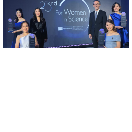
ลอรีอัล กรุ๊ป มุ่งมั่นขับเคลื่อนวิทยาศาสตร์และพลังสตรี ส่ง
เสริมบทบาทนักวิทยาศาสตร์หญิงสู่การเปลี่ยนแปลงโลก
—
ประกาศมอบทุนเชิดชูเกียรติ 4 นักวิจัยสตรีไทย ใ...
17 พ.ย.
ลอรีอัล เปิด
รับสมัครชิงทุนวิจัย "เพื่อสตรีในงานวิทยาศาสตร์" ครั้งที่
23 มอบสูงสุด 5 ทุน เปิดรับสมัครถึง 15 กรกฎาคมนี้
— ล