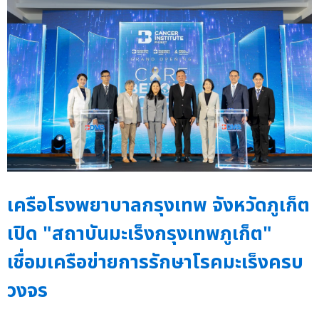
เครือโรงพยาบาลกรุงเทพ จังหวัดภูเก็ต
เปิด "สถาบันมะเร็งกรุงเทพภูเก็ต"
เชื่อมเครือข่ายการรักษาโรคมะเร็งครบ
วงจร