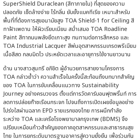
SuperShield Duraclean (สีทาภายใน) ที่สุดของความ
ปลอดภัย เช็ดล้างง่าย ไร้กลิ่น ยับยั้งแบคทีเรีย เหมาะสำหรับ
พื้นที่ที่ต้องการสุขอนามัยสูง TOA Shield-1 for Ceiling สี
ทาฝ้าเพดาน ให้ผิวเรียบเนียน สม่ำเสมอ TOA Roadline
Paint สีทาถนนพลังยึดเกาะสูง ทนทานต่อการสึกหรอ และ
TOA Industrial Lacquer สีพ่นอุตสาหกรรมเกรดพรีเมียม
เนื้อสีสด กลบมิดไว ประหยัดเวลาและอายุการใช้งานยาวนาน
ด้าน นางสาวสุนทรี อภิชิต ผู้อำนวยการสายงานโครงการ
TOA กล่าวย้ำว่า ความสำเร็จในครั้งนี้สะท้อนถึงบทบาทสำคัญ
ของ TOA ในการขับเคลื่อนแนวทาง Sustainability
Journey อย่างครบวงจร ตั้งแต่การวัดคาร์บอนฟุตพริ้นท์ การ
ลดการปล่อยก๊าซเรือนกระจก ไปจนถึงการเปิดเผยข้อมูลอย่าง
โปร่งใสผ่านฉลาก EPD รายแรกของไทย การผนึกกำลัง
ระหว่าง TOA และเครือโรงพยาบาลกรุงเทพ (BDMS) จึง
เปรียบเหมือนก้าวสำคัญของภาคอุตสาหกรรมและสาธารณสุข
ไทย ในการยกระดับมาตรฐานอาคารสู่ความยั่งยืน เพื่อร่วมกัน