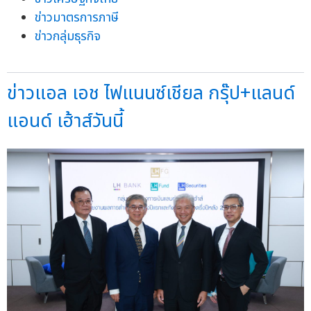
ข่าวมาตรการภาษี
ข่าวกลุ่มธุรกิจ
ข่าวแอล เอช ไฟแนนซ์เชียล กรุ๊ป+แลนด์
แอนด์ เฮ้าส์วันนี้