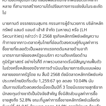
ความยืดหยุ่นในการนำเสนอผลิตภัณฑ์จากพันธมิตรที่หลาก
หลาย ที่สามารถสร้างความได้เปรียบทางการแข่งขันในระยะถัด
ไป
นายกานต์ อรรถธรรมสุนทร กรรมการผู้อำนวยการ บริษัทหลัก
ทรัพย์ แลนด์ แอนด์ เฮ้าส์ จำกัด (มหาชน) หรือ (LH
Securities) กล่าวว่า ปี 2568 ธุรกิจหลักทรัพย์เผชิญความ
ท้าทายจากภาวะตลาดหุ้นไทยที่อ่อนตัวลงควบคู่กับมูลค่าการ
ซื้อขายที่ชะลอตัวเป็นผลจากแรงกดดันหลายด้านอาทิ
มาตรการภาษีของสหรัฐอเมริกา ความตึงเครียดด้าน
ภูมิรัฐศาสตร์ อย่างไรก็ดี ภาพรวมตลาดเริ่มมีสัญญาณฟื้นตัว
ในช่วงครึ่งหลังของปีจากการดำเนินนโยบายการเงินแบบผ่อน
คลายของภาครัฐโดย ณ สิ้นปี 2568 ดัชนีตลาดหลักทรัพย์แห่ง
ประเทศไทยปิดที่ระดับ 1,259.67 จุด ลดลง 10.04% นับ
เป็นการปรับตัวลดลงต่อเนื่องเป็นปีที่ 3 โดยมีแรงขายสุทธิจาก
นักลงทุนต่างชาติเป็นปัจจัยสำคัญ ซึ่งมีสัดส่วนมูลค่าการซื้อ
ขายสูงถึง 52.8% ขณะที่มูลค่าการซื้อขายหลักทรัพย์เฉลี่ยต่อ