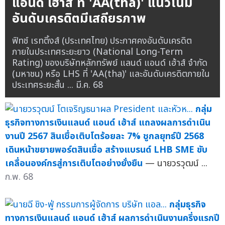
แอนด์ เฮ้าส์ ที่ 'AA(tha)' แนวโน้ม
อันดับเครดิตมีเสถียรภาพ
ฟิทช์ เรทติ้งส์ (ประเทศไทย) ประกาศคงอันดับเครดิต
ภายในประเทศระยะยาว (National Long-Term
Rating) ของบริษัทหลักทรัพย์ แลนด์ แอนด์ เฮ้าส์ จำกัด
(มหาชน) หรือ LHS ที่ 'AA(tha)' และอันดับเครดิตภายใน
ประเทศระยะสั้น ...
มี.ค. 68
กลุ่ม
ธุรกิจทางการเงินแลนด์ แอนด์ เฮ้าส์ แถลงผลการดำเนิน
งานปี 2567 สินเชื่อเติบโตร้อยละ 7% ชูกลยุทธ์ปี 2568
เดินหน้าขยายพอร์ตสินเชื่อ สร้างแบรนด์ LHB SME ขับ
เคลื่อนองค์กรสู่การเติบโตอย่างยั่งยืน
— นายวรวุฒน์ ...
ก.พ. 68
กลุ่มธุรกิจ
ทางการเงินแลนด์ แอนด์ เฮ้าส์ ผลการดำเนินงานครึ่งแรกปี