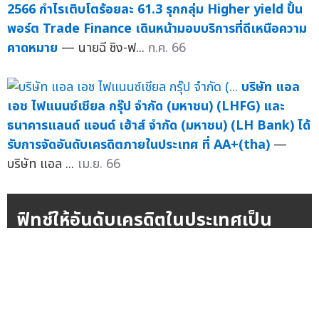
2566 กำไรเติบโตร้อยละ 61.3 รุกกลุ่ม Higher yield ปั้น
พอร์ต Trade Finance เดินหน้ามอบบริการที่ดีเหนือความ
คาดหมาย
— นายฉี ชิง-ฟ...
ก.ค. 66
บริษัท แอล
เอช ไฟแนนซ์เชียล กรุ๊ป จำกัด (มหาชน) (LHFG) และ
ธนาคารแลนด์ แอนด์ เฮ้าส์ จำกัด (มหาชน) (LH Bank) ได้
รับการจัดอันดับเครดิตภายในประเทศ ที่ AA+(tha)
—
บริษัท แอล ...
เม.ย. 66
ฟิทช์ให้อันดับเครดิตในประเทศเป็น
ครั้งแรกแก่ บล. แลนด์ แอนด์ เฮ้าส์ ที่
'AA(tha)' แนวโน้มอันดับเครดิตมี
เสถียรภาพ
ฟิทช์ เรทติ้งส์ (ประเทศไทย) ประกาศให้อันดับเครดิตภายใน