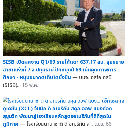
SISB เปิดผลงาน Q1/69 รายได้แตะ 637.17 ลบ. ลุยขยาย
สาขาแห่งที่ 7 จ.ปทุมธานี ปักหมุดปี 69 เน้นคุณภาพการ
ศึกษา - หนุนอนาคตเติบโตยั่งยืน
— บมจ.เอสไอเอสบี
(SISB)...
15 พ.ค.
เอ็กเซล เอ
ดูเคชัน (XCL) จับมือ ดิ อเมริกัน สคูล ออฟ แบงค็อก
สุขุมวิท พัฒนาสู่โรงเรียนหลักสูตรอเมริกันที่ดีที่สุดใน
ภูมิภาค
— โรงเรียนนานาชาติ ดิ อเมริกัน ส...
เม.ย. 66