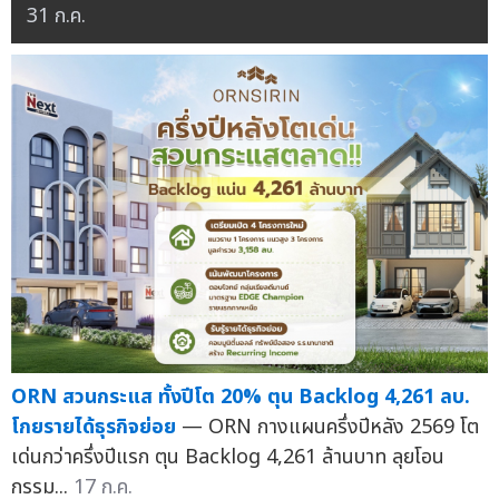
31 ก.ค.
ORN สวนกระแส ทั้งปีโต 20% ตุน Backlog 4,261 ลบ.
โกยรายได้ธุรกิจย่อย
— ORN กางแผนครึ่งปีหลัง 2569 โต
เด่นกว่าครึ่งปีแรก ตุน Backlog 4,261 ล้านบาท ลุยโอน
กรรม...
17 ก.ค.