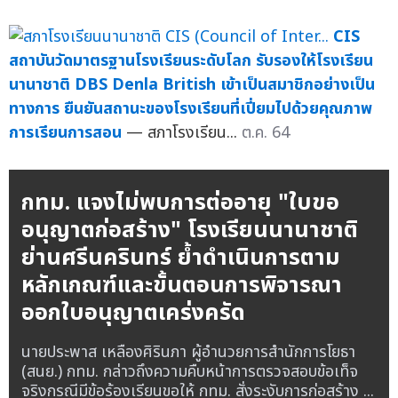
CIS
สถาบันวัดมาตรฐานโรงเรียนระดับโลก รับรองให้โรงเรียน
นานาชาติ DBS Denla British เข้าเป็นสมาชิกอย่างเป็น
ทางการ ยืนยันสถานะของโรงเรียนที่เปี่ยมไปด้วยคุณภาพ
การเรียนการสอน
— สภาโรงเรียน...
ต.ค. 64
กทม. แจงไม่พบการต่ออายุ "ใบขอ
อนุญาตก่อสร้าง" โรงเรียนนานาชาติ
ย่านศรีนครินทร์ ย้ำดำเนินการตาม
หลักเกณฑ์และขั้นตอนการพิจารณา
ออกใบอนุญาตเคร่งครัด
นายประพาส เหลืองศิรินภา ผู้อำนวยการสำนักการโยธา
(สนย.) กทม. กล่าวถึงความคืบหน้าการตรวจสอบข้อเท็จ
จริงกรณีมีข้อร้องเรียนขอให้ กทม. สั่งระงับการก่อสร้าง ...