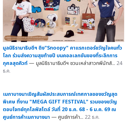
มูลนิธิรามาธิบดีฯ ดึง"Snoopy" คาแรกเตอร์ขวัญใจคนทั่ว
โลก ร่วมส่งความสุขท้ายปี บนคอลเลกชันของที่ระลึกการ
กุศลสุดคิวท์
— มูลนิธิรามาธิบดีฯ ชวนเหล่าสาวกพีนัทส์...
24
ธ.ค.
เมกาบางนาเชิญสัมผัสประสบการณ์เทศกาลของขวัญสุด
พิเศษ ที่งาน "MEGA GIFT FESTIVAL" รวมของขวัญ
ตอบโจทย์ทุกไลฟ์สไตล์ วันที่ 20 ธ.ค. 68 - 6 ม.ค. 69 ณ
ศูนย์การค้าเมกาบางนา
— ศูนย์การค้า...
22 ธ.ค.