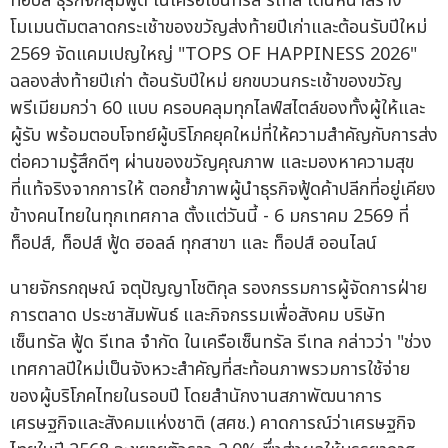
ท็อปส์ ธุรกิจกลุ่มฟู้ด ในเครือเซ็นทรัล รีเทล เดินหน้าสร้าง
โมเมนตัมตลาดกระเช้าของขวัญส่งท้ายปีเก่าและต้อนรับปีใหม่
2569 จัดแคมเปญใหญ่ "TOPS OF HAPPINESS 2026"
ฉลองส่งท้ายปีเก่า ต้อนรับปีใหม่ ยกขบวนกระเช้าของขวัญ
พรีเมียมกว่า 60 แบบ ครอบคลุมทุกไลฟ์สไตล์ของทั้งผู้ให้และ
ผู้รับ พร้อมตอบโจทย์ผู้บริโภคยุคใหม่ที่ให้ความสำคัญกับการส่ง
ต่อความรู้สึกดีๆ ผ่านของขวัญคุณภาพ และมองหาความสุข
ที่แท้จริงจากการให้ ตอกย้ำภาพผู้นำธุรกิจฟู้ดค้าปลีกที่อยู่เคียง
ข้างคนไทยในทุกเทศกาล ตั้งแต่วันนี้ - 6 มกราคม 2569 ที่
ท็อปส์, ท็อปส์ ฟู้ด ฮอลล์ ทุกสาขา และ ท็อปส์ ออนไลน์
นายจักรกฤษณ์ จตุปัญญาโชติกุล รองกรรมการผู้จัดการฝ่าย
การตลาด ประชาสัมพันธ์ และกิจกรรมเพื่อสังคม บริษัท
เซ็นทรัล ฟู้ด รีเทล จำกัด ในเครือเซ็นทรัล รีเทล กล่าวว่า "ช่วง
เทศกาลปีใหม่เป็นจังหวะสำคัญที่สะท้อนภาพรวมการใช้จ่าย
ของผู้บริโภคไทยในรอบปี โดยสำนักงานสภาพัฒนาการ
เศรษฐกิจและสังคมแห่งชาติ (สศช.) คาดการณ์ว่าเศรษฐกิจ