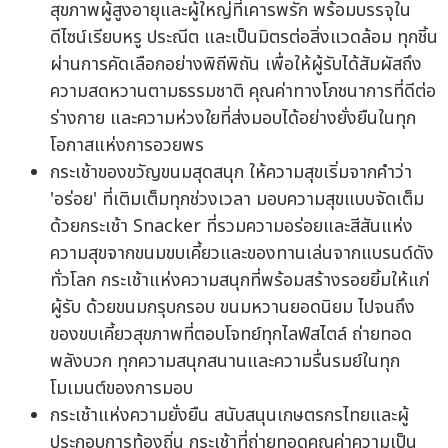
สุขภาพผู้สูงอายุและผู้ใหญ่ที่เคารพรัก พร้อมบรรจุใน
ดีไซน์เรียบหรู ประณีต และเป็นมิตรต่อสิ่งแวดล้อม ทุกชิ้น
ผ่านการคัดเลือกอย่างพิถีพิถัน เพื่อให้ผู้รับได้สัมผัสถึง
ความสดหวานตามธรรมชาติ คุณค่าทางโภชนาการที่ดีต่อ
ร่างกาย และความห่วงใยที่ส่งมอบได้อย่างยั่งยืนในทุก
โอกาสแห่งการอวยพร
กระเช้าของขวัญขนมสุดสนุก ให้ความสุขเริ่มจากคำว่า
'อร่อย' ที่เติมเต็มทุกช่วงเวลา มอบความสุขแบบจัดเต็ม
ด้วยกระเช้า Snacker ที่รวมความอร่อยและสีสันแห่ง
ความสุขจากขนมขบเคี้ยวและของทานเล่นจากแบรนด์ดัง
ทั่วโลก กระเช้าแห่งความสนุกที่พร้อมสร้างรอยยิ้มให้แก่
ผู้รับ ด้วยขนมกรุบกรอบ ขนมหวานยอดนิยม ไปจนถึง
ของขบเคี้ยวสุขภาพที่ตอบโจทย์ทุกไลฟ์สไตล์ ถ่ายทอด
พลังบวก ทุกความสนุกสนานและความรื่นรมย์ในทุก
โมเมนต์ของการมอบ
กระเช้าแห่งความยั่งยืน สนับสนุนเกษตรกรไทยและผู้
ประกอบการท้องถิ่น กระเช้าที่ถ่ายทอดคุณค่าความเป็น