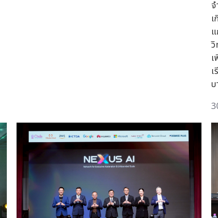
จ
เ
แ
ว
เ
เ
บ
3