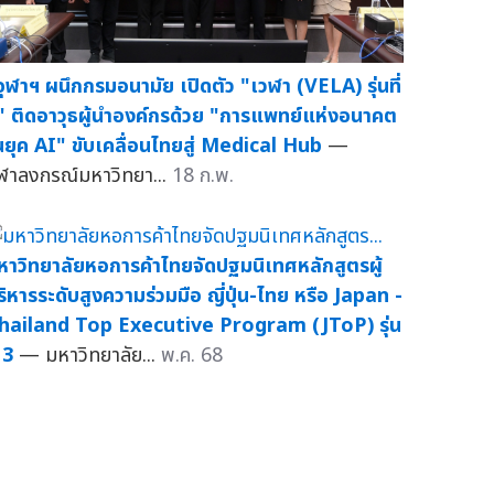
จุฬาฯ ผนึกกรมอนามัย เปิดตัว "เวฬา (VELA) รุ่นที่
" ติดอาวุธผู้นำองค์กรด้วย "การแพทย์แห่งอนาคต
นยุค AI" ขับเคลื่อนไทยสู่ Medical Hub
—
ุฬาลงกรณ์มหาวิทยา...
18 ก.พ.
หาวิทยาลัยหอการค้าไทยจัดปฐมนิเทศหลักสูตรผู้
ริหารระดับสูงความร่วมมือ ญี่ปุ่น-ไทย หรือ Japan -
hailand Top Executive Program (JToP) รุ่น
่ 3
— มหาวิทยาลัย...
พ.ค. 68