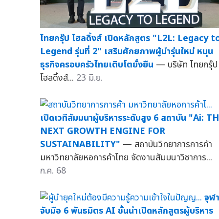
ไทยกรุ๊ป โฮลดิ้งส์ เปิดหลักสูตร "L2L: Legacy t
Legend รุ่นที่ 2" เสริมศักยภาพผู้นำรุ่นใหม่ หนุน
ธุรกิจครอบครัวไทยเติบโตยั่งยืน
— บริษัท ไทยกรุ๊ป
โฮลดิ้งส์...
23 มิ.ย.
เปิดเวทีสัมมนาผู้บริหารระดับสูง 6 สถาบัน "Ai: T
NEXT GROWTH ENGINE FOR
SUSTAINABILITY"
— สถาบันวิทยาการการค้า
มหาวิทยาลัยหอการค้าไทย จัดงานสัมมนาวิชาการ...
ก.ค. 68
จุฬ
จับมือ 6 พันธมิตร AI ชั้นนำเปิดหลักสูตรผู้บริหาร