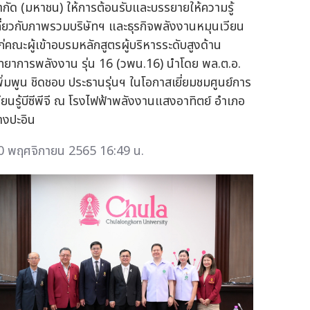
ำกัด (มหาชน) ให้การต้อนรับและบรรยายให้ความรู้
กี่ยวกับภาพรวมบริษัทฯ และธุรกิจพลังงานหมุนเวียน
ก่คณะผู้เข้าอบรมหลักสูตรผู้บริหารระดับสูงด้าน
ิทยาการพลังงาน รุ่น 16 (วพน.16) นำโดย พล.ต.อ.
พิ่มพูน ชิดชอบ ประธานรุ่นฯ ในโอกาสเยี่ยมชมศูนย์การ
รียนรู้บีซีพีจี ณ โรงไฟฟ้าพลังงานแสงอาทิตย์ อำเภอ
างปะอิน
0 พฤศจิกายน 2565 16:49 น.