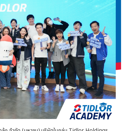
ิดล้อ จำกัด (มหาชน) บริษัทในกลุ่ม Tidlor Holdings