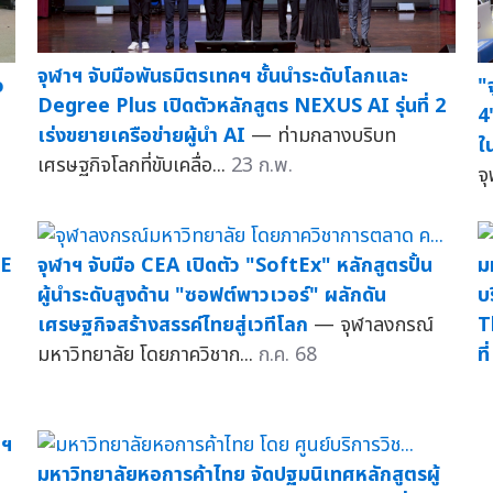
จุฬาฯ จับมือพันธมิตรเทคฯ ชั้นนำระดับโลกและ
o
"
Degree Plus เปิดตัวหลักสูตร NEXUS AI รุ่นที่ 2
4
เร่งขยายเครือข่ายผู้นำ AI
— ท่ามกลางบริบท
ใ
เศรษฐกิจโลกที่ขับเคลื่อ...
23 ก.พ.
จ
HE
จุฬาฯ จับมือ CEA เปิดตัว "SoftEx" หลักสูตรปั้น
ม
ผู้นำระดับสูงด้าน "ซอฟต์พาวเวอร์" ผลักดัน
บ
เศรษฐกิจสร้างสรรค์ไทยสู่เวทีโลก
— จุฬาลงกรณ์
T
มหาวิทยาลัย โดยภาควิชาก...
ก.ค. 68
ที
าฯ
มหาวิทยาลัยหอการค้าไทย จัดปฐมนิเทศหลักสูตรผู้