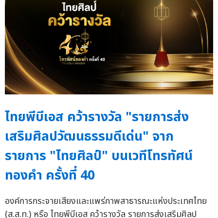
ไทยพีบีเอส คว้ารางวัล "รายการส่ง
เสริมศิลปวัฒนธรรมดีเด่น" จาก
รายการ "ไทยศิลป์" บนเวทีโทรทัศน์
ทองคำ ครั้งที่ 40
องค์การกระจายเสียงและแพร่ภาพสาธารณะแห่งประเทศไทย
(ส.ส.ท.) หรือ ไทยพีบีเอส คว้ารางวัล รายการส่งเสริมศิลป