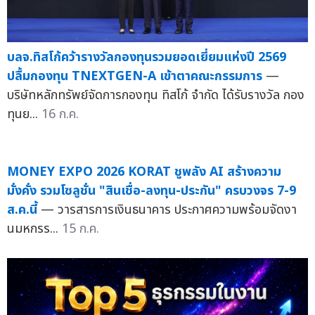
บลจ.ทิสโก้คว้ารางวัลกองทุนรวมยอดเยี่ยมแห่งปี 2569
ปลื้มกองทุน TNEXTGEN-A เข้าตาคณะกรรมการ
—
บริษัทหลักทรัพย์จัดการกองทุน ทิสโก้ จำกัด ได้รับรางวัล กอง
ทุนย...
16 ก.ค.
MONEY EXPO 2026 KORAT ชูพลัง AI สร้างความ
มั่งคั่ง รวมโซลูชั่น "สินเชื่อ-ลงทุน-ประกัน" ครบวงจร 7-9
ส.ค.นี้
— วารสารการเงินธนาคาร ประกาศความพร้อมจัดงา
นมหกรร...
15 ก.ค.