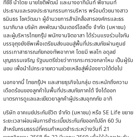
ทีซีซี นำโดย นายโชติพัฒน์ และนางอาทินันท์ พีชานนท์
ประธานและรองประธานกรรมการบริหาร พร้อมด้วยนางสาว
ธนินธร โชควัฒนา ผู้อำนวยการสำนักสื่อสารองค์กรและธร
รมาภิบาล บริษัท สหพัฒนาอินเตอร์โฮลดิ้ง จำกัด (มหาชน)
และผู้บริหารไทยกรุ๊ป พนักงานจิตอาสา ได้ร่วมแรงร่วมใจกัน
บรรจุถุงยังชีพเพื่อเตรียมส่งมอบสู่พื้นที่ประสบภัยผ่านศูนย์
บรรเทาสาธารณภัยกองทัพอากาศ โดยมี พลโท อดุลย์
บุญธรรมเจริญ รัฐมนตรีช่วยว่าการกระทรวงกลาโหม เป็นผู้รับ
มอบ เพื่อนำไปกระจายความช่วยเหลือสู่พี่น้องชาวใต้ต่อไป
นอกจากนี้ ไทยกรุ๊ปฯ และสายธุรกิจในกลุ่ม ตระหนักถึงความ
เดือดร้อนของลูกค้าในพื้นที่ประสบภัยภาคใต้ จึงได้ออก
มาตรการดูแลและเยียวยาลูกค้าผู้ประสบอุทกภัย อาทิ
บริษัท อาคเนย์ประกันชีวิต จำกัด (มหาชน) หรือ SE Life ขยาย
ระยะเวลาผ่อนผันการชำระเบี้ยประกันภัยออกไปอีก 60 วัน
สำหรับกรมธรรม์ที่ครบกำหนดชำระระหว่างวันที่ 21