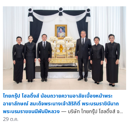
ไทยกรุ๊ป โฮลดิ้งส์ น้อมถวายความอาลัยเบื้องหน้าพระ
ฉายาลักษณ์ สมเด็จพระนางเจ้าสิริกิติ์ พระบรมราชินีนาถ
พระบรมราชชนนีพันปีหลวง
— บริษัท ไทยกรุ๊ป โฮลดิ้งส์ จ...
29 ต.ค.