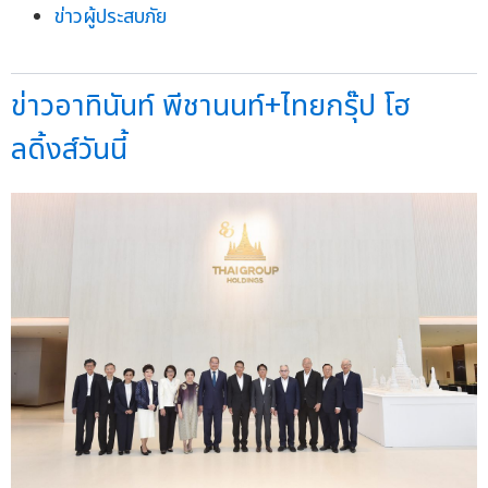
ข่าวผู้ประสบภัย
ข่าวอาทินันท์ พีชานนท์+ไทยกรุ๊ป โฮ
ลดิ้งส์วันนี้