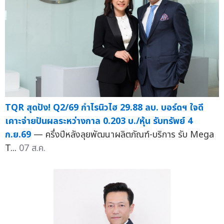
TQR สุดปัง! Q2/69 กำไรนิวไฮ 29.88 ลบ. บอร์ดฯ ใจดี
เคาะจ่ายปันผลระหว่างกาล 0.203 บ./หุ้น รับทรัพย์ 4
ก.ย.69
— ครึ่งปีหลังลุยพัฒนาผลิตภัณฑ์-บริการ รับ Mega
T...
07 ส.ค.