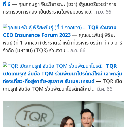
ที่ 6
— คุณกฤษฎา จีนะวิจารณะ (ขวา) รัฐมนตรีช่วยว่าการ
กระทรวงการคลัง เป็นประธานในพิธีมอบรางวั...
ก.ย. 66
TQR ร่วมงาน
CEO Insurance Forum 2023
— คุณชนะพันธุ์ พิริยะ
พันธุ์ (ที่ 1 จากขวา) ประธานเจ้าหน้าที่บริหาร บริษัท ที คิว อาร์
จำกัด (มหาชน) (TQR) ร่วมงาน...
ก.ค. 66
TQR
เปิดเกมรุก! จับมือ TQM ร่วมพัฒนาโปรดักส์ใหม่ เจาะกลุ่ม
ท่องเที่ยว-ที่อยู่อาศัย-สุขภาพ รับเมกะเทรนด์
— TQR เปิด
เกมรุก! จับมือ TQM ร่วมพัฒนาโปรดักส์ใหม่ ...
มี.ค. 66