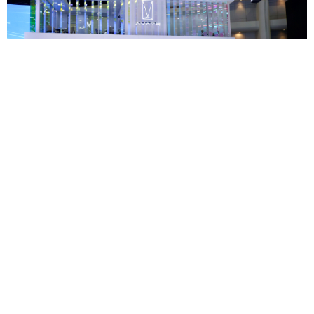
CHANGAN ชูความสำเร็จแบรนด์ AVATR เดินหน้าสร้าง
ประสบการณ์เหนือระดับ พร้อมขยายการเติบโตทั่วโลก
—
CHANGAN Automobile หรือ ฉางอาน ผู้นำเทคโนโลยี
ยานยนต์อัจฉริย...
25 ธ.ค.