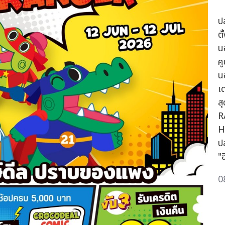
ป
ตั
น
ศ
น
เ
ส
R
H
ป
"ฮ
0