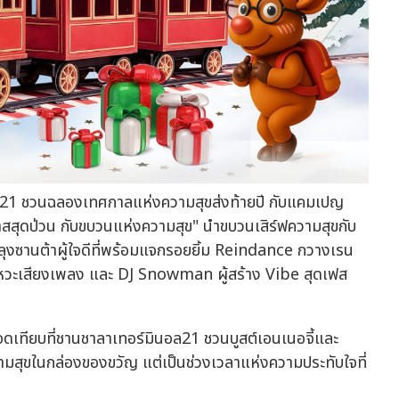
มินอล21 ชวนฉลองเทศกาลแห่งความสุขส่งท้ายปี กับแคมเปญ
สุดป่วน กับขบวนแห่งความสุข" นำขบวนเสิร์ฟความสุขกับ
ซานต้าผู้ใจดีที่พร้อมแจกรอยยิ้ม Reindance กวางเรน
จังหวะเสียงเพลง และ DJ Snowman ผู้สร้าง Vibe สุดเฟส
เทียบที่ชานชาลาเทอร์มินอล21 ชวนบูสต์เอนเนอจี้และ
่ความสุขในกล่องของขวัญ แต่เป็นช่วงเวลาแห่งความประทับใจที่