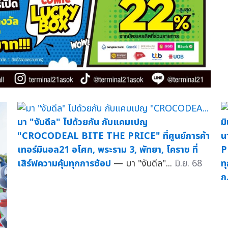
มา "งับดีล" ไปด้วยกัน กับแคมเปญ
ม
"CROCODEAL BITE THE PRICE" ที่ศูนย์การค้า
น
เทอร์มินอล21 อโศก, พระราม 3, พัทยา, โคราช ที่
P
เสิร์ฟความคุ้มทุกการช้อป
— มา "งับดีล"...
มิ.ย. 68
ทุ
ก.