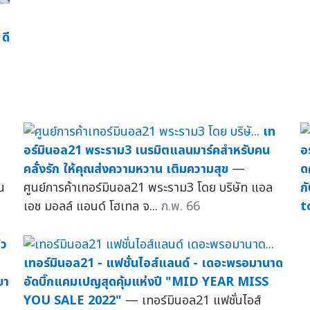
ดี
เท
อร์มินอล21 พระราม3 เนรมิตแลนมาร์คสำหรับคน
อ
คลั่งรัก ให้คุณส่งความหวาน เติมความสุข
—
ด
น
ศูนย์การค้าเทอร์มินอล21 พระราม3 โดย บริษัท แอล
ก
เอช มอลล์ แอนด์ โฮเทล จ...
ก.พ. 66
t
้ว
เทอร์มินอล21 - แฟชั่นไอส์แลนด์ - เดอะพรอมานาด
ขา
อัดบิ๊กแคมเปญสุดคุ้มแห่งปี "MID YEAR MISS
YOU SALE 2022"
— เทอร์มินอล21 แฟชั่นไอส์