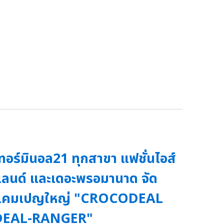
ทอร์มินอล21 ทุกสาขา แฟชั่นไอส์
ลนด์ และเดอะพรอมานาด จัด
แคมเปญใหญ่ "CROCODEAL
DEAL-RANGER"