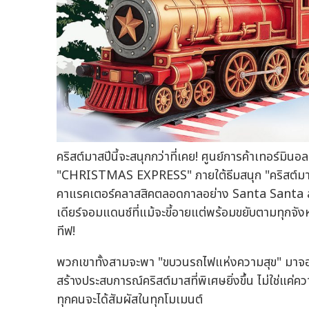
คริสต์มาสปีนี้จะสนุกกว่าที่เคย! ศูนย์การค้าเทอร์
"CHRISTMAS EXPRESS" ภายใต้ธีมสนุก "คริสต์มาส
คาแรคเตอร์คลาสสิคตลอดกาลอย่าง Santa Santa ลุง
เดียร์จอมแดนซ์ที่แม้จะขี้อายแต่พร้อมขยับตามทุก
ทีฟ!
พวกเขาทั้งสามจะพา "ขบวนรถไฟแห่งความสุข" มาจอด
สร้างประสบการณ์คริสต์มาสที่พิเศษยิ่งขึ้น ไม่ใช่แค
ทุกคนจะได้สัมผัสในทุกโมเมนต์