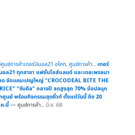
เทอร์
ินอล21 ทุกสาขา แฟชั่นไอส์แลนด์ และเดอะพรอมา
าด จัดแคมเปญใหญ่ "CROCODEAL BITE THE
RICE" "งับดีล" กลางปี ลดสูงสุด 70% ช้อปสนุก
กศูนย์ พร้อมกิจกรรมสุดคิ้วท์ ตั้งแต่วันนี้ ถึง 20
ค.นี้
— ศูนย์การค้า...
มิ.ย. 68