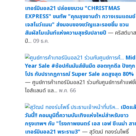
เทอร์มินอล21 ปล่อยขบวน "CHRISTMAS
EXPRESS" ขนทัพ "คุณลุงซานต้า กวางเรนแดนซ์ 
เจสโนว์แมน" ส่งมอบของขวัญและรอยยิ้ม ชวน
สัมผัสโมเม้นท์แห่งความสุขรับปลายปี
— คริสต์มาส
ปี...
09 ธ.ค.
Mid
Year Sale #ช้อปกันมันส์ยันมืด ฮอตทุกดีล ปังทุก
โปร กับปรากฎการณ์ Super Sale ลดสูงสุด 80%
— ศูนย์การค้าเทอร์มินอล21 ร่วมกับศูนย์การค้าแฟชั่
ไอส์แลนด์ แล...
พ.ค. 66
เปิดแล
วันนี้!! คอมมูนิตี้ความบันเทิงแห่งใหม่สำหรับชาว
กรุงเทพฯ กับ "โรงภาพยนตร์ เอส เอฟ ซีเนม่า สา
เทอร์มินอล21 พระราม3"
— สุวัฒน์ ทองร่มโพธิ์