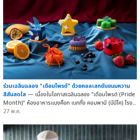
ร่วมเฉลิมฉลอง "เดือนไพรด์" ด้วยคอลเลกชันขนมหวาน
สีสันสดใส
— เนื่องในโอกาสเฉลิมฉลอง "เดือนไพรด์ (Pride
Month)" ห้องอาหารแบงค็อก เบกกิ้ง คอมพานี (บีบีโค) โรง...
27 พ.ค.