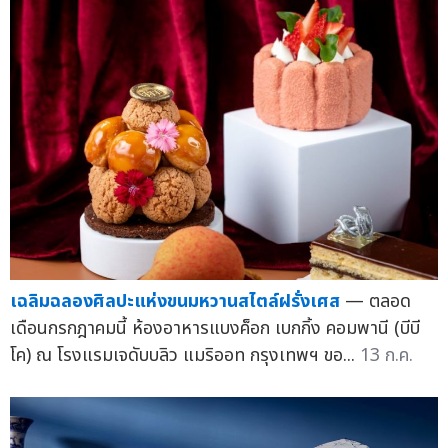
เฉลิมฉลองศิลปะแห่งขนมหวานสไตล์ฝรั่งเศส
— ตลอด
เดือนกรกฎาคมนี้ ห้องอาหารแบงค็อก เบกกิ้ง คอมพานี (บีบี
โค) ณ โรงแรมเจดับบลิว แมริออท กรุงเทพฯ ขอ...
13 ก.ค.