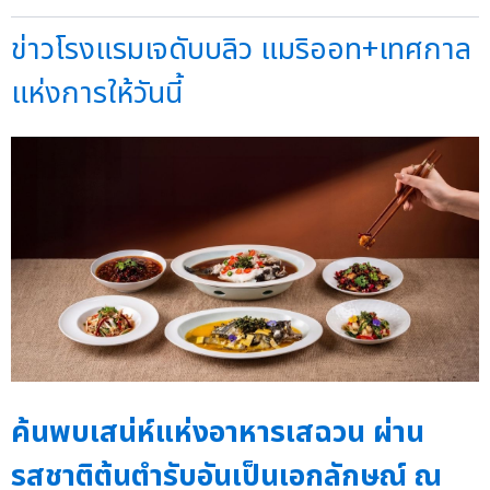
ข่าวโรงแรมเจดับบลิว แมริออท+เทศกาล
แห่งการให้วันนี้
ค้นพบเสน่ห์แห่งอาหารเสฉวน ผ่าน
รสชาติต้นตำรับอันเป็นเอกลักษณ์ ณ