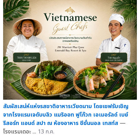
สัมผัสเสน่ห์แห่งรสชาติอาหารเวียดนาม โดยเชฟรับเชิญ
จากโรงแรมเจดับบลิว แมริออท ฟูโก๊วก เอเมอรัลด์ เบย์
รีสอร์ท แอนด์ สปา ณ ห้องอาหาร ซีซั่นนอล เทสท์ส
—
โรงแรมเดอะ ...
13 ก.ค.