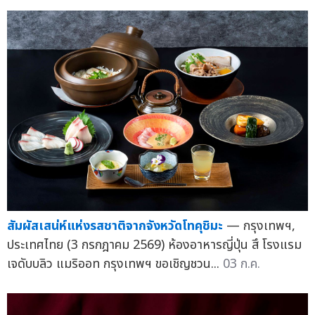
สัมผัสเสน่ห์แห่งรสชาติจากจังหวัดโทคุชิมะ
— กรุงเทพฯ,
ประเทศไทย (3 กรกฎาคม 2569) ห้องอาหารญี่ปุ่น สึ โรงแรม
เจดับบลิว แมริออท กรุงเทพฯ ขอเชิญชวน...
03 ก.ค.