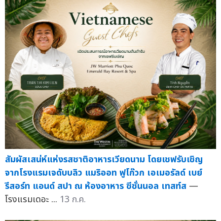
สัมผัสเสน่ห์แห่งรสชาติอาหารเวียดนาม โดยเชฟรับเชิญ
จากโรงแรมเจดับบลิว แมริออท ฟูโก๊วก เอเมอรัลด์ เบย์
รีสอร์ท แอนด์ สปา ณ ห้องอาหาร ซีซั่นนอล เทสท์ส
—
โรงแรมเดอะ ...
13 ก.ค.