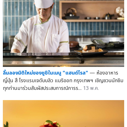
ลิ้มลองมิติใหม่ของซูชิในเมนู "แฮนด์โรล"
— ห้องอาหาร
ญี่ปุ่น สึ โรงแรมเจดับบลิว แมริออท กรุงเทพฯ เชิญชวนนักชิม
ทุกท่านมาร่วมสัมผัสประสบการณ์การร...
13 พ.ค.