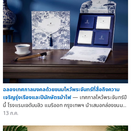
ฉลองเทศกาลมงคลด้วยขนมไหว้พระจันทร์ที่สื่อถึงความ
เจริญรุ่งเรืองและปีนักษัตรม้าไฟ
— เทศกาลไหว้พระจันทร์ปี
นี้ โรงแรมเจดับบลิว แมริออท กรุงเทพฯ นำเสนอกล่องขนม...
13 ก.ค.