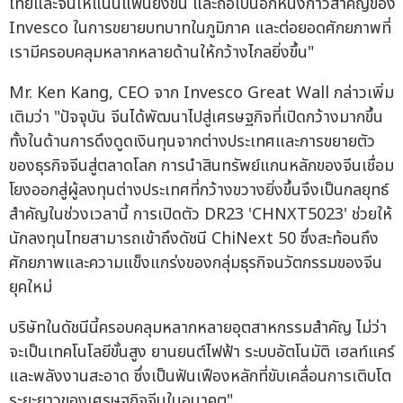
ไทยและจีนให้แน่นแฟ้นยิ่งขึ้น และถือเป็นอีกหนึ่งก้าวสำคัญของ
Invesco ในการขยายบทบาทในภูมิภาค และต่อยอดศักยภาพที่
เรามีครอบคลุมหลากหลายด้านให้กว้างไกลยิ่งขึ้น"
Mr. Ken Kang, CEO จาก Invesco Great Wall กล่าวเพิ่ม
เติมว่า "ปัจจุบัน จีนได้พัฒนาไปสู่เศรษฐกิจที่เปิดกว้างมากขึ้น
ทั้งในด้านการดึงดูดเงินทุนจากต่างประเทศและการขยายตัว
ของธุรกิจจีนสู่ตลาดโลก การนำสินทรัพย์แกนหลักของจีนเชื่อม
โยงออกสู่ผู้ลงทุนต่างประเทศที่กว้างขวางยิ่งขึ้นจึงเป็นกลยุทธ์
สำคัญในช่วงเวลานี้ การเปิดตัว DR23 'CHNXT5023' ช่วยให้
นักลงทุนไทยสามารถเข้าถึงดัชนี ChiNext 50 ซึ่งสะท้อนถึง
ศักยภาพและความแข็งแกร่งของกลุ่มธุรกิจนวัตกรรมของจีน
ยุคใหม่
บริษัทในดัชนีนี้ครอบคลุมหลากหลายอุตสาหกรรมสำคัญ ไม่ว่า
จะเป็นเทคโนโลยีขั้นสูง ยานยนต์ไฟฟ้า ระบบอัตโนมัติ เฮลท์แคร์
และพลังงานสะอาด ซึ่งเป็นฟันเฟืองหลักที่ขับเคลื่อนการเติบโต
ระยะยาวของเศรษฐกิจจีนในอนาคต"