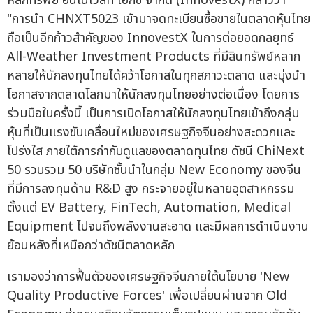
หลักทรัพย์ อินโนเวสท์ เอกซ์ จำกัด (InnovestX) กล่าวว่า
"การนำ CHNXT5023 เข้ามาจดทะเบียนซื้อขายในตลาดหุ้นไทย
ถือเป็นอีกก้าวสำคัญของ InnovestX ในการต่อยอดกลยุทธ์
All-Weather Investment Products ที่มีสินทรัพย์หลาก
หลายให้นักลงทุนไทยได้คว้าโอกาสในทุกสภาวะตลาด และมุ่งนำ
โอกาสจากตลาดโลกมาให้นักลงทุนไทยอย่างต่อเนื่อง โดยการ
ร่วมมือในครั้งนี้ เป็นการเปิดโอกาสให้นักลงทุนไทยเข้าถึงกลุ่ม
หุ้นที่เป็นแรงขับเคลื่อนใหม่ของเศรษฐกิจจีนอย่างสะดวกและ
โปร่งใส ภายใต้การกำกับดูแลของตลาดทุนไทย ดัชนี ChiNext
50 รวบรวม 50 บริษัทชั้นนำในกลุ่ม New Economy ของจีน
ที่มีการลงทุนด้าน R&D สูง กระจายอยู่ในหลายอุตสาหกรรม
ตั้งแต่ EV Battery, FinTech, Automation, Medical
Equipment ไปจนถึงพลังงานสะอาด และมีผลการดำเนินงาน
ย้อนหลังที่เหนือกว่าดัชนีตลาดหลัก
เรามองว่าการฟื้นตัวของเศรษฐกิจจีนภายใต้นโยบาย 'New
Quality Productive Forces' เพื่อเปลี่ยนผ่านจาก Old