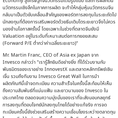
Economy สู่เศรษฐกิจนวัตกรรมเต็มรูปแบบ และการผลักดัน
นวัตกรรมเชิงลึกในภาคการผลิต จะทำให้กลุ่มหุ้นนวัตกรรมจีน
กลับมาเป็นตัวขับเคลื่อนสำคัญของพอร์ตการลงทุนในระยะถัดไป
นักลงทุนที่ต้องการเสริมพอร์ตด้วยธีมเติบโตระยะยาวจึงไม่ควร
มองข้ามโอกาสครั้งนี้ โดยเฉพาะในช่วงที่ตลาดจีนยังมี
Valuation อยู่ในระดับที่เหมาะสมต่อการทยอยสะสม
(Forward P/E ต่ำกว่าค่าเฉลี่ยระยะยาว)"
Mr. Martin Franc, CEO of Asia ex Japan จาก
Invesco กล่าวว่า "เรารู้สึกยินดีอย่างยิ่ง ที่ได้ร่วมงานกับ
พันธมิตรของเราอย่าง InnovestX และตลาดหลักทรัพย์เซิน
เจิ้น รวมถึงทีมงาน Invesco Great Wall ในการนำ
ผลิตภัณฑ์นี้เข้าจดทะเบียน ความสำเร็จในครั้งนี้สะท้อนให้เห็น
ถึงความสัมพันธ์ที่แน่นแฟ้น และยาวนานของ Invesco ใน
ประเทศไทย ตลอดจนความมุ่งมั่นของเราที่จะส่งมอบกลยุทธ์
การลงทุนที่ตอบโจทย์นักลงทุนไทยได้อย่างแท้จริง การจด
ทะเบียนครั้งนี้ยังช่วยเสริมสร้างความเชื่อมโยงระหว่างตลาดทุน