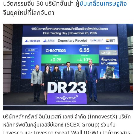
นวัตกรรมจีน 50 บริษัทชั้นนำ ผู้
ขับเคลื่อนเศรษฐกิจ
จีนยุคใหม่ที่โลกจับตา
บริษัทหลักทรัพย์ อินโนเวสท์ เอกซ์ จำกัด (InnovestX) บริษัท
หลักทรัพย์ในกลุ่มเอสซีบีเอกซ์ (SCBX Group) ร่วมกับ
Invesco และ Invesco Great Wall (IGW) เปิดตัวตราสาร