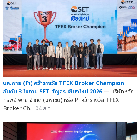
บล.พาย (Pi) คว้ารางวัล TFEX Broker Champion
อันดับ 3 ในงาน SET สัญจร เชียงใหม่ 2026
— บริษัทหลัก
ทรัพย์ พาย จำกัด (มหาชน) หรือ Pi คว้ารางวัล TFEX
Broker Ch...
04 ส.ค.