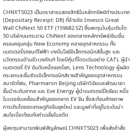
CHNXT5023 เป็นตราสารแสดงสิทธิในหลักทรัพย์ต่างประเทศ
(Depositary Receipt: DR) ที่อ้างอิง Invesco Great
Wall ChiNext 50 ETF (159682.SZ) ซึ่งลงทุนในหุ้นเติบโต
50 บริษัทบนกระดาน ChiNext ของตลาดหลักทรัพย์เซินเจิ้น
ครอบคลุมกลุ่ม New Economy หลายอุตสาหกรรม ทั้ง
แบตเตอรี่รถยนต์ไฟฟ้า เทคโนโลยีอิเล็กทรอนิกส์ขั้นสูง และ
นวัตกรรมด้านชีวเวชภัณฑ์ โดยมีหุ้นที่โดดเด่นอย่าง CATL ผู้นำ
แบตเตอรี่ EV อันดับหนึ่งของโลก, Lens Technology ผู้ผลิต
กระจกและชิ้นส่วนอิเล็กทรอนิกส์รายสำคัญของอุตสาหกรรม
สมาร์ตโฟน, Pharmaron Beijing บริษัทวิจัยและพัฒนายา
ชั้นนำระดับสากล และ Eve Energy ผู้นำแบตเตอรี่ลิเธียม หนึ่ง
ในแรงขับเคลื่อนสำคัญของตลาด EV จีน ซึ่งสะท้อนศักยภาพ
การเติบโตของเศรษฐกิจจีนยุคใหม่ และมูลค่าที่อยู่ในระดับน่า
สนใจเมื่อเทียบกับค่าเฉลี่ยในอดีต
ผู้ลงทุนสามารถพิมพ์สัญลักษณ์ CHNXT5023 เพื่อส่งคำสั่ง