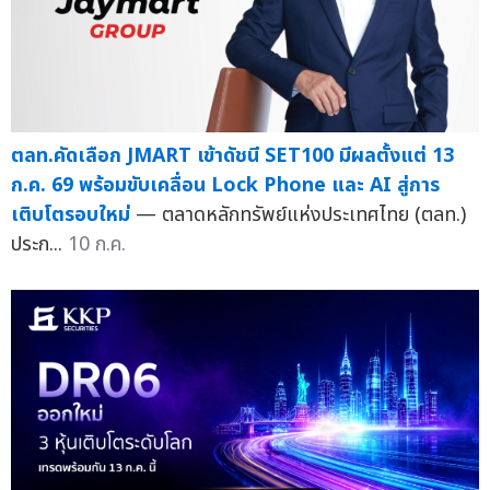
ตลท.คัดเลือก JMART เข้าดัชนี SET100 มีผลตั้งแต่ 13
ก.ค. 69 พร้อมขับเคลื่อน Lock Phone และ AI สู่การ
เติบโตรอบใหม่
— ตลาดหลักทรัพย์แห่งประเทศไทย (ตลท.)
ประก...
10 ก.ค.