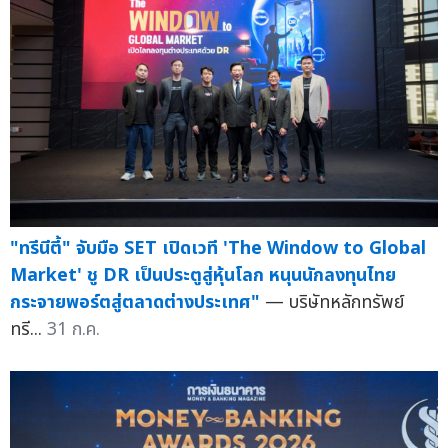
"ทรีนีตี้" จับมือ SET เปิดเวที 'The Window to Global
Market' ชู DR เป็นประตูสู่หุ้นโลก หนุนนักลงทุนไทย
กระจายพอร์ตสู่ตลาดต่างประเทศ"
— บริษัทหลักทรัพย์
ทรี...
31 ก.ค.