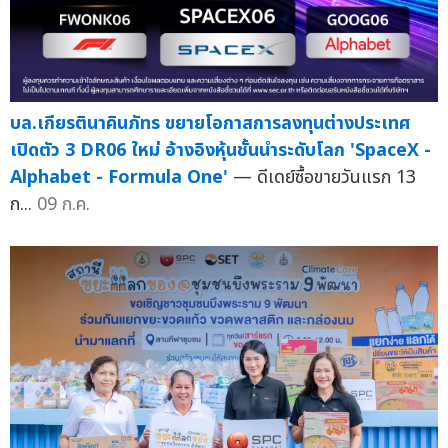
บล.เกียรตินาคินภัทร ขยายโอกาสการลงทุนต่างประเทศ
เปิดตัว 3 DR06 ใหม่ อ้างอิงหุ้นชั้นนำระดับโลก 'SpaceX -
Alphabet - Formula One'
— ดีเดย์ซื้อขายวันแรก 13
ก...
09 ก.ค.