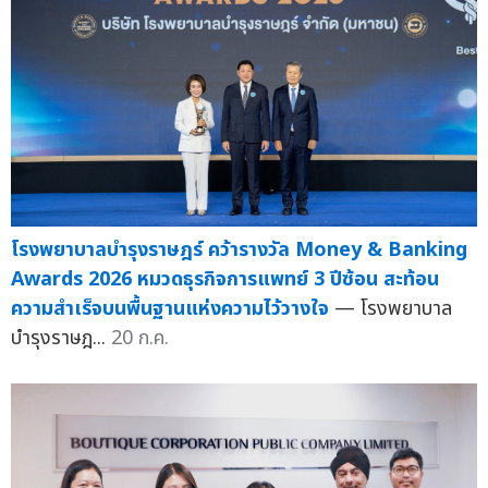
โรงพยาบาลบำรุงราษฎร์ คว้ารางวัล Money & Banking
Awards 2026 หมวดธุรกิจการแพทย์ 3 ปีซ้อน สะท้อน
ความสำเร็จบนพื้นฐานแห่งความไว้วางใจ
— โรงพยาบาล
บำรุงราษฎ...
20 ก.ค.