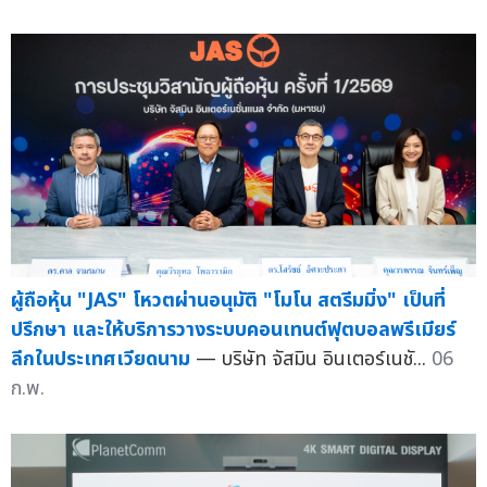
ผู้ถือหุ้น "JAS" โหวตผ่านอนุมัติ "โมโน สตรีมมิ่ง" เป็นที่
ปรึกษา และให้บริการวางระบบคอนเทนต์ฟุตบอลพรีเมียร์
ลีกในประเทศเวียดนาม
— บริษัท จัสมิน อินเตอร์เนชั...
06
ก.พ.