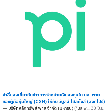
คำชี้แจงเกี่ยวกับข่าวการจำหน่ายเงินลงทุนใน บล. พาย
ของผู้ถือหุ้นใหญ่ (CGH) ให้กับ วีบูลล์ โฮลดิ้งส์ (สิงคโปร์)
— บริษัทหลักทรัพย์ พาย จำกัด (มหาชน) ("บล.พ...
30 มิ.ย.