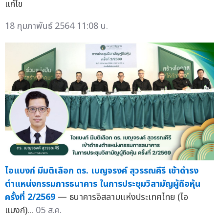
แก้ไข
18 กุมภาพันธ์ 2564 11:08 น.
ไอแบงก์ มีมติเลือก ดร. เบญจรงค์ สุวรรณคีรี เข้าดำรง
ตำแหน่งกรรมการธนาคาร ในการประชุมวิสามัญผู้ถือหุ้น
ครั้งที่ 2/2569
— ธนาคารอิสลามแห่งประเทศไทย (ไอ
แบงก์)...
05 ส.ค.