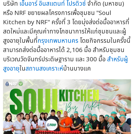
บริษัท
เอ็นอาร์ อินสแตนท์ โปรดิวซ์
จำกัด (มหาชน)
หรือ NRF ขยายผลโครงการเพื่อชุมชน "Soul
Kitchen by NRF" ครั้งที่ 3 โดยมุ่งส่งต่อมื้ออาหารที่
สดใหม่และมีคุณค่าทางโภชนาการให้แก่ชุมชนและผู้
สูงอายุในพื้นที่
กรุงเทพมหานคร
โดยกิจกรรมในครั้งนี้
สามารถส่งต่อมื้ออาหารได้ 2,106 มื้อ สำหรับชุมชน
บริเวณวัดจันทร์ประดิษฐาราม และ 300 มื้อ
สำหรับผู้
สูงอายุ
ใน
สถานสงเคราะห์
บ้านบางแค