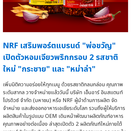
NRF เสริมพอร์ตแบรนด์ "พ่อขวัญ"
เปิดตัวหอมเจียวพริกกรอบ 2 รสชาติ
ใหม่ "กระชาย" และ "หม่าล่า"
เพิ่มมิติความอร่อยให้ทุกเมนู ด้วยรสชาติกลมกล่อม คุณภาพ
ระดับสากล วางจำหน่ายแล้ววันนี้ บริษัท เอ็นอาร์ อินสแตนท์
โปรดิวซ์ จำกัด (มหาชน) หรือ NRF ผู้นำด้านการผลิต จัด
จำหน่าย และส่งออกอาหารเอเชียระดับโลก รวมถึงผู้ให้บริการ
ผลิตสินค้าในรูปแบบ OEM เดินหน้าพัฒนาผลิตภัณฑ์อาหาร
คุณภาพอย่างต่อเนื่อง ล่าสุดเปิดตัว 2 ผลิตภัณฑ์ใหม่ภายใต้