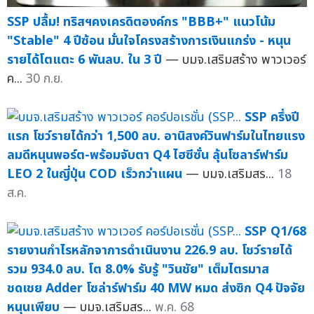
SSP ปลื้ม! ทริสฯคงเครดิตองค์กร "BBB+" แนวโน้ม
"Stable" 4 ปีซ้อน มั่นใจโครงสร้างการเงินแกร่ง - หนุน
รายได้โตแตะ 6 พันลบ. ใน 3 ปี
— บมจ.เสริมสร้าง พาวเวอร์
ค...
30 ก.ย.
SSP ครึ่งปี
แรก โชว์รายได้กว่า 1,500 ลบ. อานิสงค์วินฟาร์มในไทยแรง
ลมดีหนุนพอร์ต-พร้อมจับตา Q4 ไฮซีซั่น ลุ้นโซลาร์ฟาร์ม
LEO 2 ในญี่ปุ่น COD เร็วกว่าแผน
— บมจ.เสริมสร...
18
ส.ค.
SSP Q1/68
รายงานกำไรหลักจาการดำเนินงาน 226.9 ลบ. โชว์รายได้
รวม 934.0 ลบ. โต 8.0% รับรู้ "วินชัย" เต็มไตรมาส
ชดเชย Adder โซล่าร์ฟาร์ม 40 MW หมด ส่งซิก Q4 ปัจจัย
หนุนเพียบ
— บมจ.เสริมสร...
พ.ค. 68