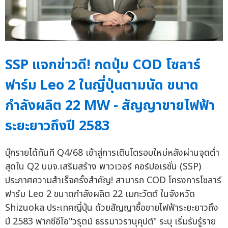
SSP แจกข่าวดี! กดปุ่ม COD โซลาร์
ฟาร์ม Leo 2 ในญี่ปุ่นตามนัด ขนาด
กำลังผลิต 22 MW - สัญญาขายไฟฟ้า
ระยะยาวถึงปี 2583
บุ๊กรายได้ทันที Q4/68 เข้าสู่การเติบโตรอบใหม่หลังผ่านจุดต่ำ
สุดใน Q2 บมจ.เสริมสร้าง พาวเวอร์ คอร์ปอเรชั่น (SSP)
ประกาศความสำเร็จครั้งสำคัญ! สามารถ COD โครงการโซลาร์
ฟาร์ม Leo 2 ขนาดกำลังผลิต 22 เมกะวัตต์ ในจังหวัด
Shizuoka ประเทศญี่ปุ่น ด้วยสัญญาซื้อขายไฟฟ้าระยะยาวถึง
ปี 2583 ฟากซีอีโอ"วรุตม์ ธรรมาวรานุคุปต์" ระบุ เริ่มรับรู้ราย