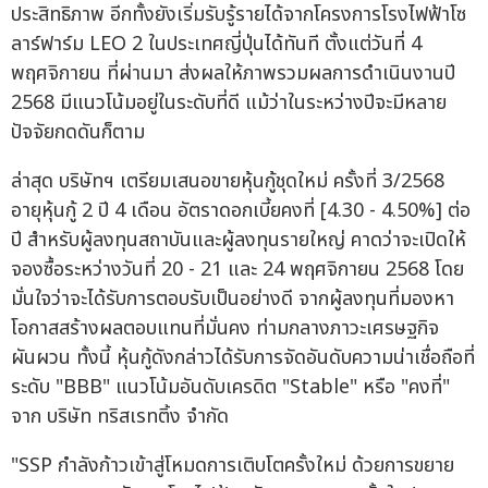
ประสิทธิภาพ อีกทั้งยังเริ่มรับรู้รายได้จากโครงการโรงไฟฟ้าโซ
ลาร์ฟาร์ม LEO 2 ในประเทศญี่ปุ่นได้ทันที ตั้งแต่วันที่ 4
พฤศจิกายน ที่ผ่านมา ส่งผลให้ภาพรวมผลการดำเนินงานปี
2568 มีแนวโน้มอยู่ในระดับที่ดี แม้ว่าในระหว่างปีจะมีหลาย
ปัจจัยกดดันก็ตาม
ล่าสุด บริษัทฯ เตรียมเสนอขายหุ้นกู้ชุดใหม่ ครั้งที่ 3/2568
อายุหุ้นกู้ 2 ปี 4 เดือน อัตราดอกเบี้ยคงที่ [4.30 - 4.50%] ต่อ
ปี สำหรับผู้ลงทุนสถาบันและผู้ลงทุนรายใหญ่ คาดว่าจะเปิดให้
จองซื้อระหว่างวันที่ 20 - 21 และ 24 พฤศจิกายน 2568 โดย
มั่นใจว่าจะได้รับการตอบรับเป็นอย่างดี จากผู้ลงทุนที่มองหา
โอกาสสร้างผลตอบแทนที่มั่นคง ท่ามกลางภาวะเศรษฐกิจ
ผันผวน ทั้งนี้ หุ้นกู้ดังกล่าวได้รับการจัดอันดับความน่าเชื่อถือที่
ระดับ "BBB" แนวโน้มอันดับเครดิต "Stable" หรือ "คงที่"
จาก บริษัท ทริสเรทติ้ง จำกัด
"SSP กำลังก้าวเข้าสู่โหมดการเติบโตครั้งใหม่ ด้วยการขยาย