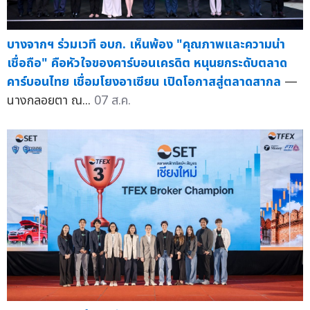
บางจากฯ ร่วมเวที อบก. เห็นพ้อง "คุณภาพและความน่า
เชื่อถือ" คือหัวใจของคาร์บอนเครดิต หนุนยกระดับตลาด
คาร์บอนไทย เชื่อมโยงอาเซียน เปิดโอกาสสู่ตลาดสากล
—
นางกลอยตา ณ...
07 ส.ค.