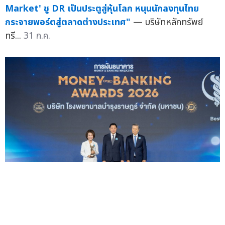
Market' ชู DR เป็นประตูสู่หุ้นโลก หนุนนักลงทุนไทย
กระจายพอร์ตสู่ตลาดต่างประเทศ"
— บริษัทหลักทรัพย์
ทรี...
31 ก.ค.
โรงพยาบาลบำรุงราษฎร์ คว้ารางวัล Money & Banking
Awards 2026 หมวดธุรกิจการแพทย์ 3 ปีซ้อน สะท้อน