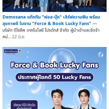
Demosana แท็กทีม "ฟอส-บุ๊ค" เสิร์ฟความฟิน พร้อม
สุขภาพดี ในงาน "Force & Book Lucky Fans"
—
บริษัท ดีไซซีพ เทคโนโลยี โปรดักส์ จำกัด ผู้นำเข้าและจัดจำ
หน่...
22 มิ.ย.