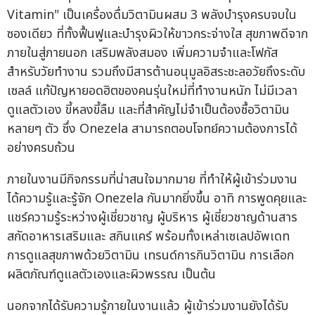
Vitamin" เป็นเครื่องดื่มวิตามินผสม 3 พลังบำรุงครบจบใน
ซองเดียว ที่ทั้งฟื้นฟูและบำรุงผิวให้ขาวกระจ่างใส สุขภาพดีจาก
ภายในสู่ภายนอก เสริมพลังสมอง เพิ่มความจำและโฟกัส
สำหรับวัยทำงาน รวมถึงมีสารต้านอนุมูลอิสระชะลอวัยถึงระดับ
เซลล์ แก้ปัญหายอดฮิตของคนรุ่นใหม่ที่ทำงานหนัก ไม่มีเวลา
ดูแลตัวเอง ขี้หลงขี้ลืม และที่สำคัญไม่จำเป็นต้องซื้อวิตามิน
หลายๆ ตัว ซึ่ง Onezela สามารถตอบโจทย์ความต้องการได้
อย่างครบถ้วน
ภายในงานมีกิจกรรมที่น่าสนใจมากมาย ที่ทำให้ผู้เข้าร่วมงาน
ได้ความรู้และรู้จัก Onezela กันมากยิ่งขึ้น อาทิ การพูดคุยและ
แชร์ความรู้ระหว่างผู้เชี่ยวชาญ ผู้บริหาร ผู้เชี่ยวชาญด้านสาร
สกัดอาหารเสริมและ สกินแคร์ พร้อมทั้งเหล่าเซเลปอัพเดท
การดูแลสุขภาพด้วยวิตามิน เทรนด์การกินวิตามิน การเลือก
ผลิตภัณฑ์ดูแลตัวเองและผิวพรรณ เป็นต้น
นอกจากได้รับความรู้ภายในงานแล้ว ผู้เข้าร่วมงานยังได้รับ