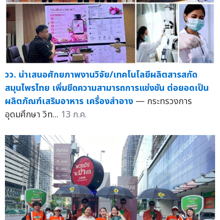
วว. นำเสนอศักยภาพงานวิจัย/เทคโนโลยีผลิตสารสกัด
สมุนไพรไทย เพิ่มขีดความสามารถการแข่งขัน ต่อยอดเป็น
ผลิตภัณฑ์เสริมอาหาร เครื่องสำอาง
— กระทรวงการ
อุดมศึกษา วิท...
13 ก.ค.