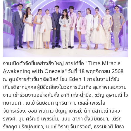
งานเปิดตัวจัดขึ้นอย่างยิ่งใหญ่ ภายใต้ชื่อ "Time Miracle
Awakening with Onezela" วันที่ 18 พฤศจิกายน 2568
ณ ศูนย์การค้าเซ็นทรัลเวิลด์ โซน Eden 1 ภายในงานได้รับ
เกียรติจากบุคคลผู้มีชื่อเสียงในวงการบันเทิง สุขภาพและความ
งาม เข้าร่วมงานอย่างคับคั่ง อาทิ เก่ง-น้ำปิง, ขวัญ อุษามณี ไว
ทยานนท์ , เบเบ้ ธันย์ชนก ฤทธินาคา, เชลลี่-เพชรใส
จันทร์เรือง, ออม พันดาว ปัญญาบารมี, นัท นิสามณี เลิศว
รพงศ์, บูม ศรัณย์ เพชรนิ่ม, แนน ลาภา ตั้งนิมิตธนา, เติร์ก
รัชกฤต ปริยปุณยภา, เบนซ์ จิรายุ จันทรวงศ์, ธรรมชาติ โยธา