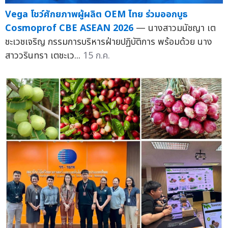
Vega โชว์ศักยภาพผู้ผลิต OEM ไทย ร่วมออกบูธ
Cosmoprof CBE ASEAN 2026
— นางสาวมนัชญา เต
ชะเวชเจริญ กรรมการบริหารฝ่ายปฏิบัติการ พร้อมด้วย นาง
สาววรินทรา เตชะเว...
15 ก.ค.