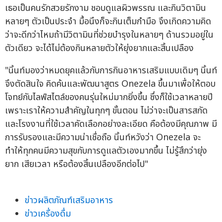
เธอเป็นคนรักสวยรักงาม ชอบดูแลผิวพรรณ และกินวิตามิน
หลายๆ ตัวเป็นประจำ มื้อนึงก็จะกินเต็มกำมือ จึงเกิดความคิด
ว่าจะดีกว่าไหมถ้ามีวิตามินที่ช่วยบำรุงในหลายๆ ด้านรวมอยู่ใน
ตัวเดียว จะได้ไม่ต้องกินหลายตัวให้ยุ่งยากและสิ้นเปลือง
"นิ้นท์มองว่าหมดยุคแล้วกับการกินอาหารเสริมแบบเดิมๆ นิ้นท์
จึงตัดสินใจ คิดค้นและพัฒนาสูตร Onezela ขึ้นมาเพื่อให้ตอบ
โจทย์กับไลฟ์สไตล์ของคนรุ่นใหม่มากยิ่งขึ้น ซึ่งก็ใช้เวลาหลายปี
เพราะเราให้ความสำคัญในทุกๆ ขั้นตอน ไม่ว่าจะเป็นสารสกัด
และโรงงานที่ใช้เวลาคัดเลือกอย่างละเอียด คือต้องมีคุณภาพ มี
การรับรองและมีความน่าเชื่อถือ นิ้นท์หวังว่า Onezela จะ
ทำให้ทุกคนมีความสุขกับการดูแลตัวเองมากขึ้น ไม่รู้สึกว่ายุ่ง
ยาก เสียเวลา หรือต้องสิ้นเปลืองอีกต่อไป"
ข่าวผลิตภัณฑ์เสริมอาหาร
ข่าวเครื่องดื่ม