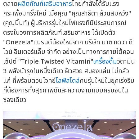
ตลาด
ผลิตภัณฑ์เสริมอาหาร
ไทยกำลังได้รับแรง
กระเพื่อมครั้งใหม่ เมื่อคุณ "คุณสาธิตา ล้วนสมหวัง"
(คุณนิ้นท์) ผู้บริหารรุ่นใหม่ไฟแรงที่มีประสบการณ์
ตรงในวงการผลิตภัณฑ์เสริมอาหาร ได้เปิดตัว
"Onezela"แบรนด์น้องใหม่จาก บริษัท มาตาเดวา ดิ
ไวน์ อินเตอร์แล็บ จำกัด อย่างเป็นทางการภายใต้คอน
เซ็ปต์ "Triple Twisted Vitamin"
เครื่องดื่ม
วิตามิน
3 พลังบำรุงในหนึ่งเดียว ผิวสวย สมองแล่น ไม่กลัว
แก่ ที่พร้อมตอบโจทย์
ไลฟ์สไตล์
คนรุ่นใหม่ในยุคเร่งรีบ
ที่ต้องการทั้งสุขภาพดีและความงามแบบครบจบใน
ซองเดียว