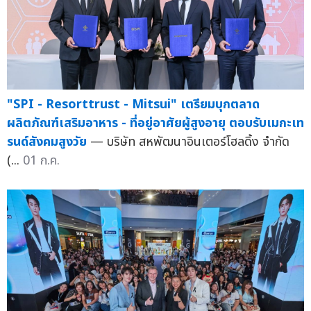
"SPI - Resorttrust - Mitsui" เตรียมบุกตลาด
ผลิตภัณฑ์เสริมอาหาร - ที่อยู่อาศัยผู้สูงอายุ ตอบรับเมกะเท
รนด์สังคมสูงวัย
— บริษัท สหพัฒนาอินเตอร์โฮลดิ้ง จำกัด
(...
01 ก.ค.