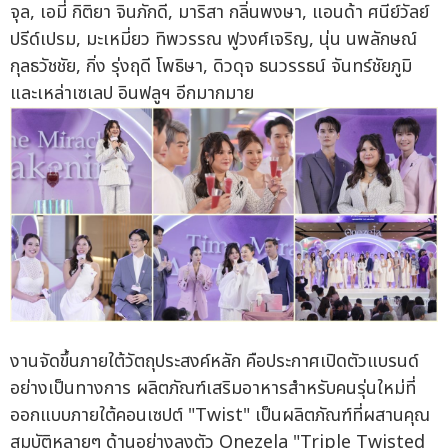
จุล, เอมี่ กิติยา จินภักดี, มาริสา กลิ่นพงษา, แอนด้า ศนีย์วัลย์
ปรีด์เปรม, มะเหมี่ยว ทิพวรรณ ฟูวงศ์เจริญ, นุ่น นพลักษณ์
กุลธวัชชัย, กิ่ง รุ่งฤดี โพธิษา, ดิวดุจ ธนวรรธน์ จันทร์ชัยภูมิ
และเหล่าเซเลป อินฟลูฯ อีกมากมาย
งานจัดขึ้นภายใต้วัตถุประสงค์หลัก คือประกาศเปิดตัวแบรนด์
อย่างเป็นทางการ ผลิตภัณฑ์เสริมอาหารสำหรับคนรุ่นใหม่ที่
ออกแบบภายใต้คอนเซปต์ "Twist" เป็นผลิตภัณฑ์ที่ผสานคุณ
สมบัติหลายๆ ด้านอย่างลงตัว Onezela "Triple Twisted