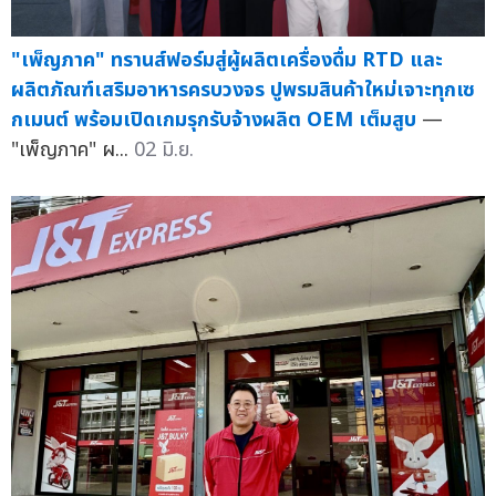
"เพ็ญภาค" ทรานส์ฟอร์มสู่ผู้ผลิตเครื่องดื่ม RTD และ
ผลิตภัณฑ์เสริมอาหารครบวงจร ปูพรมสินค้าใหม่เจาะทุกเซ
กเมนต์ พร้อมเปิดเกมรุกรับจ้างผลิต OEM เต็มสูบ
—
"เพ็ญภาค" ผ...
02 มิ.ย.