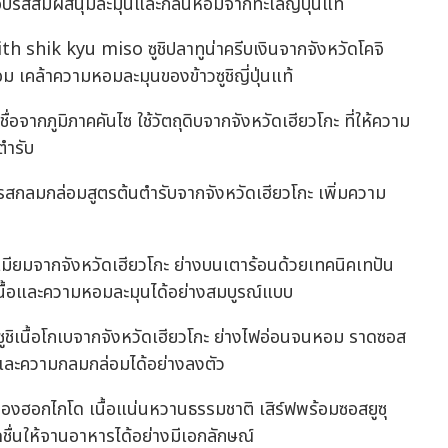
อบรสสัมผัสนุ่มละมุนและกลิ่นหอมจากทะเลญี่ปุ่นแท้
hik kyu miso ซูชิปลาทูน่าครีบเงินจากจังหวัดโคจิ
อม เคล้าความหอมละมุนของข้าวซูชิญี่ปุ่นแท้
่อจากภูมิภาคคันไซ ใช้วัตถุดิบจากจังหวัดเฮียวโกะ ที่ให้ความ
ตำรับ
ุปรสกลมกล่อมสูตรต้นตำรับจากจังหวัดเฮียวโกะ เพิ่มความ
มียมจากจังหวัดเฮียวโกะ ย่างบนเตาร้อนด้วยเทคนิคเทปัน
ื้อและความหอมละมุนได้อย่างสมบูรณ์แบบ
เนื้อโกเบจากจังหวัดเฮียวโกะ ย่างไฟอ่อนจนหอม ราดซอส
 และความกลมกล่อมได้อย่างลงตัว
องฮอกไกโด เนื้อแน่นหวานธรรมชาติ เสิร์ฟพร้อมซอสยูซุ
ดชื่นให้จานอาหารได้อย่างมีเอกลักษณ์