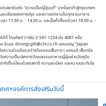
ยทอดรสชาติแห่ง "ความเป็นญี่ปุ่นแท้" จากโอซาก้าสู่กรุงเทพฯ
บ ความละเอียดของการปรุง และความงดงามในทุกจานอาหาร
เวลา 11.30 น. - 14.30 น. และมื้อค่ำตั้งแต่เวลา 18.00 น. -
มได้ที่ โทรศัพท์ (+66) 2-541-1234 ต่อ 4081 หรือ
o อีเมล:
diningcglb@chr.co.th
แคมเปญ "Japan
่งความร่วมมือระหว่างโรงแรมเซ็นทารา แกรนด์ เซ็นทรัล
ต่อความเป็นเลิศทางวัฒนธรรมอาหารญี่ปุ่นผ่านวัตถุดิบ
ารฮากิเต็มเปี่ยมด้วยรสชาติ ความละเมียด และความประทับใจ
เทศ+องค์การส่งเสริมวันนี้
ก