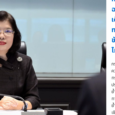
เ
ท
ข
ไ
ก
ค
ท
ป
ย
ท
ย
เ