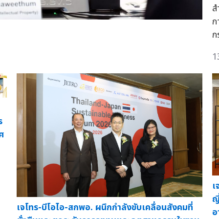
ส
ก
ก
1
น
ร
ทศ
เ
ญ
เจโทร-บีโอไอ-สกพอ. ผนึกกำลังขับเคลื่อนสังคมที่
อ