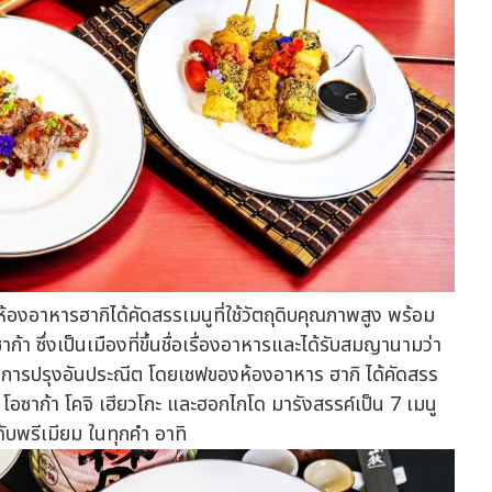
หารฮากิได้คัดสรรเมนูที่ใช้วัตถุดิบคุณภาพสูง พร้อม
ซึ่งเป็นเมืองที่ขึ้นชื่อเรื่องอาหารและได้รับสมญานามว่า
ทคนิคการปรุงอันประณีต โดยเชฟของห้องอาหาร ฮากิ ได้คัดสรร
น โอซาก้า โคจิ เฮียวโกะ และฮอกไกโด มารังสรรค์เป็น 7 เมนู
ดับพรีเมียม ในทุกคำ อาทิ