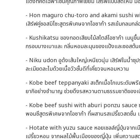
แดงที่คัดเฉพาะชิ้นคุณภาพเยี่ยม เสิร์ฟแบบสดใหม่ ม
- Hon maguro chu-toro and akami sushi with s
เสิร์ฟคู่ซอสมิโซะสูตรพิเศษจากโอซาก้า รสเข้มกลมกล่
- Kushikatsu ของทอดเสียบไม้สไตล์โอซาก้า เมนูขึ้นชื
กรอบบางเบาและ กลิ่นหอมละมุนของแป้งและซอสต้น
- Niku udon อูด้งเส้นใหญ่เหนียวนุ่ม เสิร์ฟในน้ำซ
ละเมียดละไมด้วยเนื้อวัวชั้นดีที่เคี่ยวจนหอมหวาน
- Kobe beef teppanyaki สเต็กเนื้อโกเบระดับพรีเ
ยากิอย่างชำนาญ ช่วยดึงรสหวานตามธรรมชาติของเน
- Kobe beef sushi with aburi ponzu sauce ซูชิ
พอนซึสูตรพิเศษจากโอซาก้า ที่ผสานรสเปรี้ยวสดชื่น
- Hotate with yuzu sauce หอยเชลล์ญี่ปุ่นจากเมื
เปรี้ยวหอม จากผลไม้พื้นเมืองของญี่ปุ่น เพิ่มความส