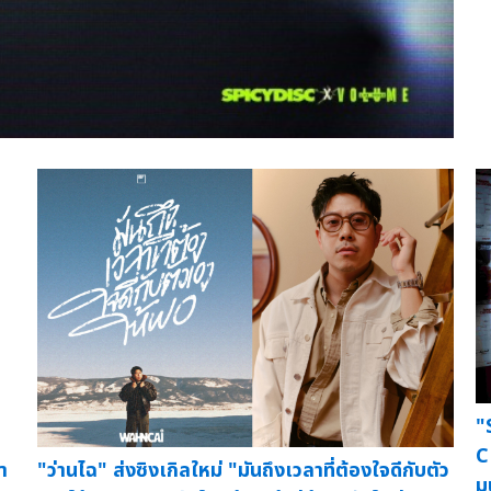
"
C
า
"ว่านไฉ" ส่งซิงเกิลใหม่ "มันถึงเวลาที่ต้องใจดีกับตัว
ม