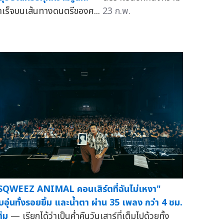
ำเร็จบนเส้นทางดนตรีของศ...
23 ก.พ.
SQWEEZ ANIMAL คอนเสิร์ตที่ฉันไม่เหงา"
บอุ่นทั้งรอยยิ้ม และน้ำตา ผ่าน 35 เพลง กว่า 4 ชม.
ต็ม
— เรียกได้ว่าเป็นค่ำคืนวันเสาร์ที่เต็มไปด้วยทั้ง