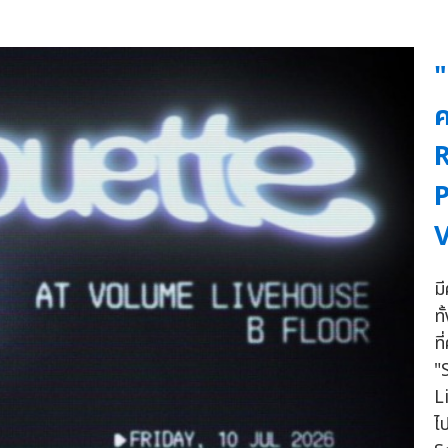
ค
ม
ท
ท
"
L
ไป