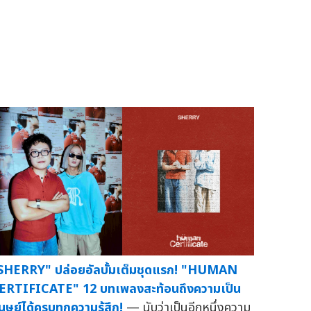
SHERRY" ปล่อยอัลบั้มเต็มชุดแรก! "HUMAN
ERTIFICATE" 12 บทเพลงสะท้อนถึงความเป็น
นุษย์ได้ครบทุกความรู้สึก!
— นับว่าเป็นอีกหนึ่งความ