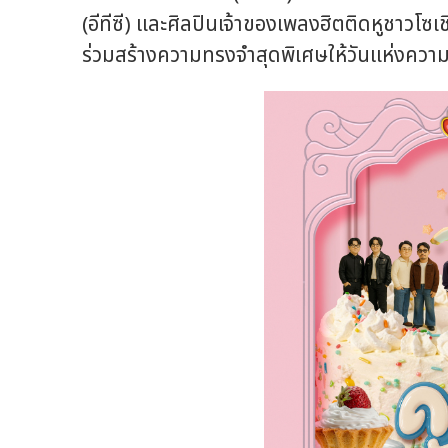
(อีทีซี) และศิลปินเจ้าของเพลงฮิตติดหูชาวโซเ
ร่วมสร้างความทรงจำสุดพิเศษให้วันแห่งคว