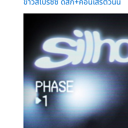
ข่าวสไปร์ซซี่ ดิสก์+คอนเสิร์ตวันนี้