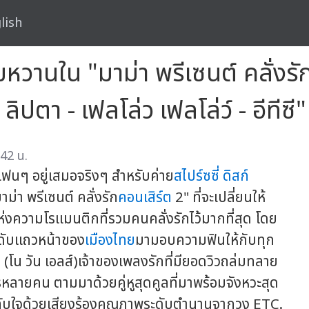
lish
ามหวานใน "มาม่า พรีเซนต์ คลั่งรั
ลิปตา - เฟลโล่ว เฟลโล่ว์ - อีทีซี"
42 น.
้แฟนๆ อยู่เสมอจริงๆ สำหรับค่าย
สไปร์ซซี่ ดิสก์
่า พรีเซนต์ คลั่งรัก
คอนเสิร์ต
2" ที่จะเปลี่ยนให้
่งความโรแมนติกที่รวมคนคลั่งรักไว้มากที่สุด โดย
ระดับแถวหน้าของ
เมืองไทย
มามอบความฟินให้กับทุก
โน วัน เอลส์)เจ้าของเพลงรักที่มียอดวิวถล่มทลาย
ายคน ตามมาด้วยคู่หูสุดคูลที่มาพร้อมจังหวะสุด
ระทับใจด้วยเสียงร้องคุณภาพระดับตำนานจากวง ETC.