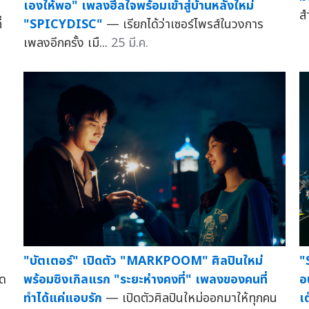
เองให้พอ" เพลงฮีลใจพร้อมเข้าสู่บ้านหลังใหม่
ส
่
"SPICYDISC"
— เรียกได้ว่าเซอร์ไพรส์ในวงการ
เพลงอีกครั้ง เมื...
25 มี.ค.
"บัตเตอร์" เปิดตัว "MARKPOOM" ศิลปินใหม่
"
ิด
พร้อมซิงเกิลแรก "ระยะห่างคงที่" เพลงของคนที่
อ
ทำได้แค่แอบรัก
— เปิดตัวศิลปินใหม่ออกมาให้ทุกคน
เ