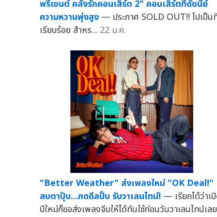
พรีเซนต์ คลั่งรักคอนเสิร์ต 2" คอนเสิร์ตที่ดัชนีย์
ความหวานพุ่งสูง
— ประกาศ SOLD OUT!! ไปเป็นที
เรียบร้อย สำหร...
22 ม.ค.
"Better Weather" ส่งเพลงใหม่ "OK Deal!"
สบตาปุ๊บ…กดดีลปั๊บ รับวาเลนไทน์!
— เรียกได้ว่าเป
ปีใหม่ก็ขอส่งเพลงจีบให้ได้ทันใช้ก่อนวันวาเลนไทน์เลย