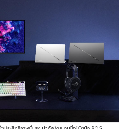
ประสิทธิภาพขั้นสูง นำทัพโดยเกมมิ่งโน้ตบุ๊ก ROG