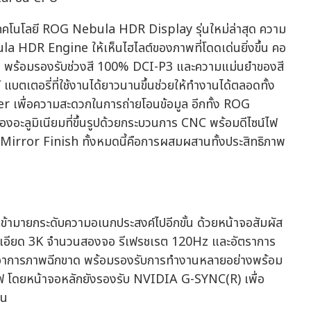
ทคโนโลยี ROG Nebula HDR Display รุ่นใหม่ล่าสุด ความ
ula HDR Engine ให้เห็นไฮไลต์ของภาพที่โดดเด่นยิ่งขึ้น คอ
ดิม พร้อมรองรับช่วงสี 100% DCI-P3 และความแม่นยำของสี
บตเตอรี่ที่ใช้งานได้ยาวนานขึ้นช่วยให้ทำงานได้ตลอดทั้ง
der เพื่อความสะดวกในการถ่ายโอนข้อมูล อีกทั้ง ROG
อะลูมิเนียมที่ขึ้นรูปด้วยกระบวนการ CNC พร้อมดีไซน์ไฟ
Mirror Finish ทั้งหมดนี้คือการผสมผสานทั้งประสิทธิภาพ
มายกระดับความอเนกประสงค์ไปอีกขั้น ด้วยหน้าจอสัมผัส
อียด 3K จำนวนสองจอ รีเฟรชเรต 120Hz และอัตราการ
้อาการภาพฉีกขาด พร้อมรองรับการทำงานหลายอย่างพร้อม
อทีฟ โดยหน้าจอหลักยังรองรับ NVIDIA G-SYNC(R) เพื่อ
้น