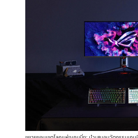
ขยายขอบเขตโลกแห่งเกมมิ่ง: นำเสนอนวัตกรรมเกมมิ่ง