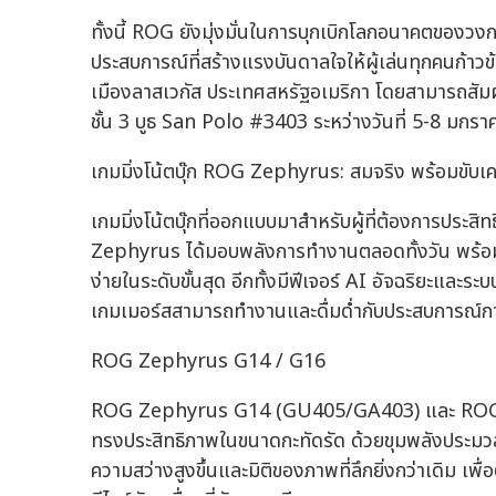
ทั้งนี้ ROG ยังมุ่งมั่นในการบุกเบิกโลกอนาคตของวงกา
ประสบการณ์ที่สร้างแรงบันดาลใจให้ผู้เล่นทุกคนก้า
เมืองลาสเวกัส ประเทศสหรัฐอเมริกา โดยสามารถสัม
ชั้น 3 บูธ San Polo #3403 ระหว่างวันที่ 5-8 มกร
เกมมิ่งโน้ตบุ๊ก ROG Zephyrus: สมจริง พร้อมขับเค
เกมมิ่งโน้ตบุ๊กที่ออกแบบมาสำหรับผู้ที่ต้องการประส
Zephyrus ได้มอบพลังการทำงานตลอดทั้งวัน พร้อม
ง่ายในระดับขั้นสุด อีกทั้งมีฟีเจอร์ AI อัจฉริยะและระ
เกมเมอร์สสามารถทำงานและดื่มด่ำกับประสบการณ์การใช้ง
ROG Zephyrus G14 / G16
ROG Zephyrus G14 (GU405/GA403) และ ROG Zep
ทรงประสิทธิภาพในขนาดกะทัดรัด ด้วยขุมพลังประมวลผ
ความสว่างสูงขึ้นและมิติของภาพที่ลึกยิ่งกว่าเดิม เพ