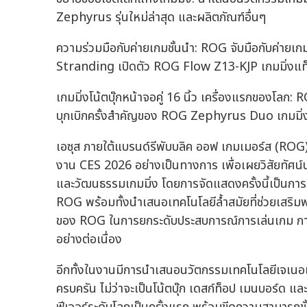
Zephyrus รุ่นใหม่ล่าสุด และผลิตภัณฑ์อื่นๆ
ความร่วมมือกับค่ายเกมชั้นนำ: ROG จับมือกับค่ายเ
Stranding เปิดตัว ROG Flow Z13-KJP เกมมิ่งแท็บ
เกมมิ่งโน้ตบุ๊กหน้าจอคู่ 16 นิ้ว เครื่องแรกของโลก
บุกเบิกครั้งสำคัญของ ROG Zephyrus Duo เกมมิ่งโน
เอซุส ภายใต้แบรนด์รีพับบลิค ออฟ เกมเมอร์ส (R
งาน CES 2026 อย่างเป็นทางการ เพื่อเผยวิสัยทัศน
และวัฒนธรรมเกมมิ่ง โดยการจัดแสดงครั้งนี้เป็นก
ROG พร้อมทั้งนำเสนอเทคโนโลยีล้ำสมัยที่ช่วยเสริมพล
ของ ROG ในการยกระดับประสบการณ์การเล่นเกม กา
อย่างต่อเนื่อง
อีกทั้งในงานมีการนำเสนอนวัตกรรมเทคโนโลยีเจเนอเร
ครบครัน ไม่ว่าจะเป็นโน้ตบุ๊ก เดสก์ท็อป เมนบอร์ด แ