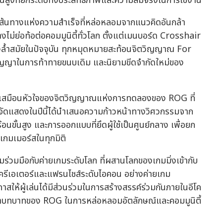
้นสูงที่ยกระดับทั้งประสิทธิภาพและความสมจริงในการใช้งาน
เส้นทางแห่งความสำเร็จที่หล่อหลอมจากแนวคิดอันกล้า
ไม่ย่อท้อต่อคอมมูนิตี้ทั่วโลก ตั้งแต่เมนบอร์ด Crosshair
งล้ำสมัยในปัจจุบัน ทุกหมุดหมายสะท้อนจิตวิญญาณ For
สัญญาในการท้าทายขนบเดิม และนิยามขีดจำกัดใหม่ของ
ยบเสมือนหัวใจของจิตวิญญาณแห่งการทดลองของ ROG ที่
ารจัดแสดงในปีนี้ได้นำเสนอความก้าวหน้าทางวิศวกรรมจาก
ขั้นสูง และการออกแบบที่ยึดผู้ใช้เป็นศูนย์กลาง เพื่อยก
าเกมเมอร์สในทุกมิติ
มร่วมมือกับค่ายเกมระดับโลก ที่ผสานโลกของเกมมิ่งเข้ากับ
บครีเอเตอร์และแฟรนไชส์ระดับไอคอน อย่างค่ายเกม
สให้ผู้เล่นได้มีส่วนร่วมในการสร้างสรรค์ร่วมกันภายในอีโค
อกย้ำบทบาทของ ROG ในการหล่อหลอมอัตลักษณ์และคอมมูนิตี้