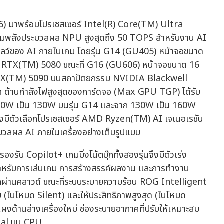
มาพร้อมโปรเซสเซอร์ Intel(R) Core(TM) Ultra
ร้อมพลังประมวลผล NPU สูงสุดถึง 50 TOPS สำหรับงาน AI
โฟลว์ของ AI ภายในเกม โดยรุ่น G14 (GU405) หน้าจอขนาด
ce RTX(TM) 5080 ขณะที่ G16 (GU606) หน้าจอขนาด 16
 RTX(TM) 5090 บนสถาปัตยกรรม NVIDIA Blackwell
ด้านกำลังไฟสูงสุดของการ์ดจอ (Max GPU TGP) ได้รับ
 120W เป็น 130W บนรุ่น G14 และจาก 130W เป็น 160W
งมีตัวเลือกโปรเซสเซอร์ AMD Ryzen(TM) AI เจเนอเรชัน
มวลผล AI ภายในเครื่องอย่างเต็มรูปแบบ
บ Copilot+ เกมมิ่งโน้ตบุ๊กทั้งสองรุ่นจึงมีตัวเร่ง
 สำหรับการเล่นเกม การสร้างสรรค์ผลงาน และการทำงาน
ลผ่านคลาวด์ ขณะที่ระบบระบายความร้อน ROG Intelligent
บ (ในโหมด Silent) และให้ประสิทธิภาพสูงสุด (ในโหมด
แผงด้านล่างเครื่องใหม่ ช่องระบายอากาศที่ปรับให้เหมาะสม
etal บน CPU