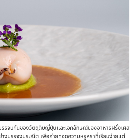
ารบรรจบกันของวัตถุดิบญี่ปุ่นและเอกลักษณ์ของอาหารฝรั่งเศส
ย่างบรรจงประณีต เพื่อถ่ายทอดความหรูหราที่เรียบง่ายแต่