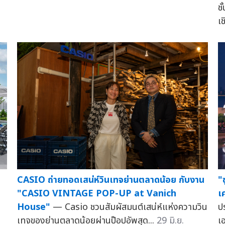
ช
เ
"
บ
CASIO ถ่ายทอดเสน่ห์วินเทจย่านตลาดน้อย กับงาน
เ
ย
"CASIO VINTAGE POP-UP at Vanich
ป
House"
— Casio ชวนสัมผัสมนต์เสน่ห์แห่งความวิน
เ
เทจของย่านตลาดน้อยผ่านป๊อปอัพสุด...
29 มิ.ย.