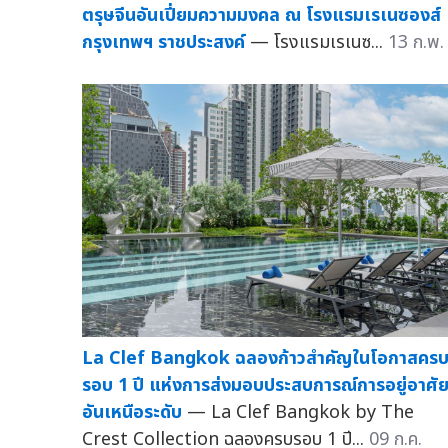
ตรุษจีนอันเปี่ยมความมงคล ณ โรงแรมเรเนซองส์
กรุงเทพฯ ราชประสงค์
— โรงแรมเรเนซ...
13 ก.พ.
La Clef Bangkok ฉลองก้าวสำคัญในโอกาสคร
รอบ 1 ปี แห่งการส่งมอบประสบการณ์การอยู่อาศั
อันเหนือระดับ
— La Clef Bangkok by The
Crest Collection ฉลองครบรอบ 1 ปี...
09 ก.ค.