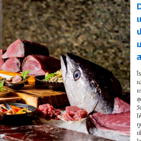
D
แ
ป
ม
ส
โ
เ
แ
ส
ว
ใ
ท
เ