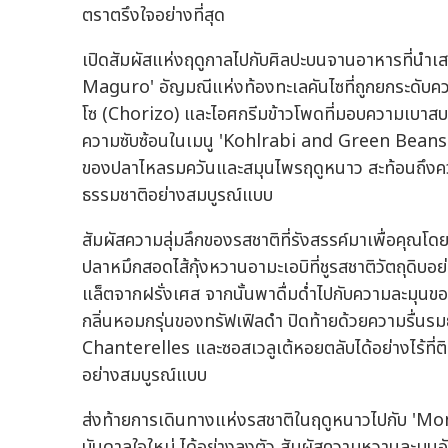
ตราตรึงใจอย่างที่สุด
เปิดสัมผัสแห่งฤดูกาลไปกับศิลปะบนจานอาหารที่นำ
Maguro' อัญมณีแห่งท้องทะเลคันไซที่ถูกยกระดับความ
โซ (Chorizo) และไอศกรีมข้าวโพดที่มอบความเบาสบายอ
ความซับซ้อนในเมนู 'Kohlrabi and Green Beans' 
ของปลาไหลรมควันและสมุนไพรฤดูหนาว สะท้อนถึงความ
ธรรมชาติอย่างสมบูรณ์แบบ
สัมผัสความลุ่มลึกของรสชาติที่รังสรรค์มาเพื่อคุณโ
ปลาหมึกสอดไส้กุ้งหวานอามะเอบิที่ชูรสชาติวัตถุดิบ
แล็ตจากฝรั่งเศส จากนั้นพาดื่มด่ำไปกับความละมุ
กลิ่นหอมกรุ่นของทรัฟเฟิลดำ ปิดท้ายด้วยความรื่น
Chanterelles และซอสเวลูเต้หอยตลับได้อย่างไร้ที่
อย่างสมบูรณ์แบบ
ส่งท้ายการเดินทางแห่งรสชาติในฤดูหนาวไปกับ 'Mont
บันดาลใจใหม่ ได้อย่างลงตัว สัมผัสความหวานละมุนอัน