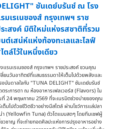
ELIGHT" ซันเดย์บรันช์ ณ โรง
รมเรเนซองส์ กรุงเทพฯ ราช
ระสงค์ มิติใหม่แห่งรสชาติที่รวม
นต์เสน่ห์แห่งท้องทะเลและไลฟ์
ไตล์ไว้ในหนึ่งเดียว
รงแรมเรเนซองส์ กรุงเทพฯ ราชประสงค์ ชวนคุณ
ปลี่ยนวันอาทิตย์ที่แสนธรรมดาให้เต็มไปด้วยพลังและ
รงบันดาลใจกับ "TUNA DELIGHT" ซันเดย์บรันช์
ุดตระการตา ณ ห้องอาหารเฟลเวอร์ส (Flavors) ใน
ันที่ 24 พฤษภาคม 2569 ที่จะเนรมิตช่วงบ่ายของคุณ
ห้เต็มไปด้วยชีวิตชีวาอย่างมีสไตล์ ผ่านโชว์การแล่ปลา
ูน่า (Yellowfin Tuna) ตัวโตแบบสดๆ โดยทีมเชฟผู้
ชี่ยวชาญ ที่จะถ่ายทอดศิลปะแห่งการปรุงอาหารอย่าง