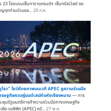
ั้น 23 โรงแรมเซ็นทาราแกรนด์ฯ เซ็นทรัลเวิลด์ ขอ
ชิญทุกท่านร่วมออ...
20 ก.ค.
ซูโจว" โชว์ศักยภาพบนเวที APEC ชูความร่วมมือ
ศรษฐกิจควบคู่มนต์เสน่ห์แห่งเจียงหนาน
— การ
ระชุมรัฐมนตรีการค้าความร่วมมือทางเศรษฐกิจ
อเชีย-แปซิฟิก (APEC) ครั...
27 พ.ค.