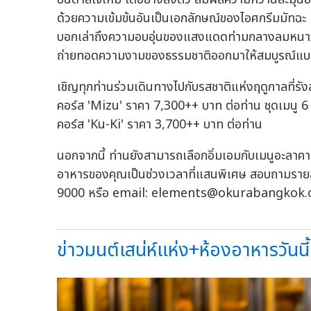
ด้วยความเข้มข้นอันเป็นเอกลักษณ์ของไอศกรีมมัทฉะ ทุ
บอกเล่าถึงความอบอุ่นของแสงแดดท่ามกลางลมหนาว 
ถ่ายทอดความงามของธรรมชาติออกมาให้สมบูรณ์แบบท
เชิญทุกท่านร่วมเดินทางไปกับรสชาติแห่งฤดูกาลที่รังสร
คอร์ส 'Mizu' ราคา 7,300++ บาท ต่อท่าน ชุดเมนู 6
คอร์ส 'Ku-Ki' ราคา 3,700++ บาท ต่อท่าน
นอกจากนี้ ท่านยังสามารถเลือกอิ่มเอมกับเมนูอะลาคาร์ท
อาหารของคุณเป็นช่วงเวลาที่แสนพิเศษ สอบถามรายละ
9000 หรือ email:
elements@okurabangkok
ข่าวมนต์เสน่ห์แห่ง+ห้องอาหารวันนี้