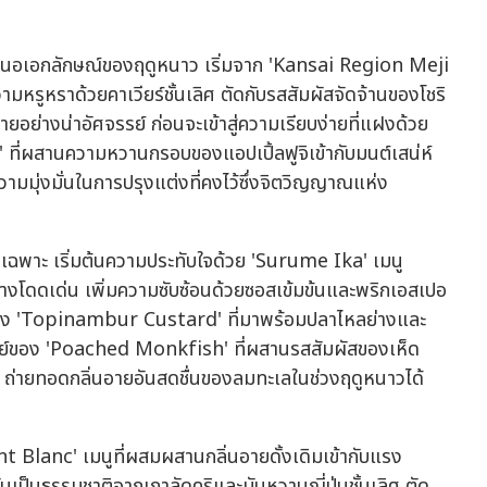
เสนอเอกลักษณ์ของฤดูหนาว เริ่มจาก 'Kansai Region Meji
หรูหราด้วยคาเวียร์ชั้นเลิศ ตัดกับรสสัมผัสจัดจ้านของโชริ
ย่างน่าอัศจรรย์ ก่อนจะเข้าสู่ความเรียบง่ายที่แฝงด้วย
ที่ผสานความหวานกรอบของแอปเปิ้ลฟูจิเข้ากับมนต์เสน่ห์
มุ่งมั่นในการปรุงแต่งที่คงไว้ซึ่งจิตวิญญาณแห่ง
ดยเฉพาะ เริ่มต้นความประทับใจด้วย 'Surume Ika' เมนู
อย่างโดดเด่น เพิ่มความซับซ้อนด้วยซอสเข้มข้นและพริกเอสเปอ
นของ 'Topinambur Custard' ที่มาพร้อมปลาไหลย่างและ
รมย์ของ 'Poached Monkfish' ที่ผสานรสสัมผัสของเห็ด
ติ ถ่ายทอดกลิ่นอายอันสดชื่นของลมทะเลในช่วงฤดูหนาวได้
 Blanc' เมนูที่ผสมผสานกลิ่นอายดั้งเดิมเข้ากับแรง
เป็นธรรมชาติจากเกาลัดคุริและมันหวานญี่ปุ่นชั้นเลิศ ตัด