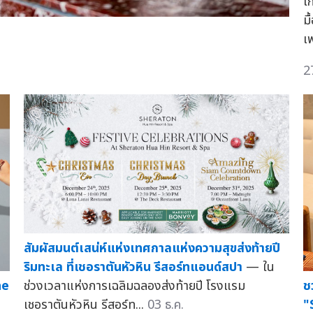
ใ
ม
เ
2
สัมผัสมนต์เสน่ห์แห่งเทศกาลแห่งความสุขส่งท้ายปี
ริมทะเล ที่เชอราตันหัวหิน รีสอร์ทแอนด์สปา
— ใน
he
ช
ช่วงเวลาแห่งการเฉลิมฉลองส่งท้ายปี โรงแรม
"
เชอราตันหัวหิน รีสอร์ท...
03 ธ.ค.