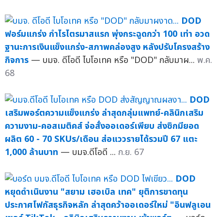
DOD
ฟอร์มแกร่ง กำไรไตรมาสแรก พุ่งกระฉูดกว่า 100 เท่า อวด
ฐานะการเงินแข็งแกร่ง-สภาพคล่องสูง หลังปรับโครงสร้าง
กิจการ
— บมจ. ดีโอดี ไบโอเทค หรือ "DOD" กลับมาผ...
พ.ค.
68
DOD
เสริมพอร์ตความแข็งแกร่ง ล่าสุดกลุ่มแพทย์-คลินิกเสริม
ความงาม-คอสเมติคส์ จ่อสั่งออเดอร์เพียบ ส่งซิกมียอด
ผลิต 60 - 70 SKUs/เดือน ส่อแววรายได้รวมปี 67 แตะ
1,000 ล้านบาท
— บมจ.ดีโอดี ...
ก.ย. 67
DOD
หยุดดำเนินงาน "สยาม เฮอเบิล เทค" ยุติการขาดทุน
ประกาศโฟกัสธุรกิจหลัก ล่าสุดคว้าออเดอร์ใหม่ "อินฟลูเอน