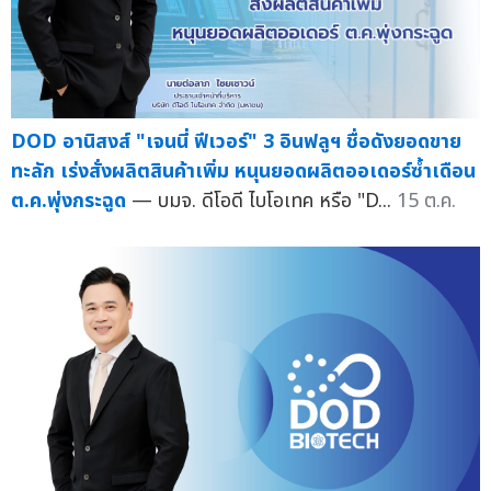
DOD อานิสงส์ "เจนนี่ ฟีเวอร์" 3 อินฟลูฯ ชื่อดังยอดขาย
ทะลัก เร่งสั่งผลิตสินค้าเพิ่ม หนุนยอดผลิตออเดอร์ซ้ำเดือน
ต.ค.พุ่งกระฉูด
— บมจ. ดีโอดี ไบโอเทค หรือ "D...
15 ต.ค.