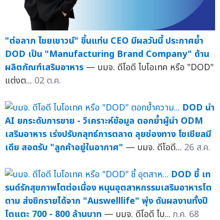
"ต่อลาภ ไชยเชาวน์" ขึ้นแท่น CEO มีผลวันนี้ ประกาศย้ำ
DOD เป็น "Manufacturing Brand Company" ด้าน
ผลิตภัณฑ์เสริมอาหาร
— บมจ. ดีโอดี ไบโอเทค หรือ "DOD"
แต่งต...
02 ต.ค.
DOD นำ
AI ยกระดับการขาย - วิเคราะห์ข้อมูล ตอกย้ำผู้นำ ODM
เสริมอาหาร เร่งปรับกลุทธ์การตลาด ลุยช่องทาง โซเชียลมี
เดีย สอดรับ "ลูกค้าอยู่ในอากาศ"
— บมจ. ดีโอดี...
26 ส.ค.
DOD ชี้ เท
รนด์รักสุขภาพโตต่อเนื่อง หนุนอุตสาหกรรมเสริมอาหารโต
ตาม ส่งซิกรายได้จาก "Auswelllife" พุ่ง ดันผลงานทั้งปี
โตแตะ 700 - 800 ล้านบาท
— บมจ. ดีโอดี ไบ...
ก.ค. 68