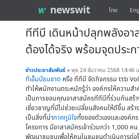
newswit
ไทย
Eng
ทีทีบี เดินหน้าปลุกพลังอาส
ต้องได้จริง พร้อมจุดประ
ข่าวประชาสัมพันธ์
»
พุธ 24 ธันวาคม 2568 14:46 น
ทีเอ็มบีธนชาต
หรือ ทีทีบี จัดกิจกรรม ttb V
ทำให้พนักงานตระหนักรู้ว่า องค์กรให้ความสำค
เป็นการขอบคุณอาสาสมัครทีทีบีที่ร่วมกันสร้
เชี่ยวชาญที่มีไปช่วยเปลี่ยนสังคมให้ดีขึ้น ส
เป็นสิ่งที่น่า
ภาคภูมิใจ
ทั้งของตัวเองและองค์กร
โครงการ มีอาสาสมัครเข้าร่วมกว่า 1,000 ค
พัฒนาชุมชนเพื่อให้คนในชุมชนดำเนินการต่อไป