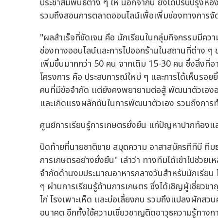
ประชาสัมพันธ์ต่าง ๆ ให้ นอกจากนี้ ยังได้ปรับปรุงห้
รวมถึงสอนการตลาดออนไลน์เพื่อเพิ่มช่องทางการจั
"ผลสำเร็จที่ชัดเจน คือ นักเรียนในกลุ่มกิจกรรมมีความ
ช่องทางออนไลน์และการไปออกร้านในสถานที่ต่าง ๆ ขณ
เพิ่มขึ้นมากกว่า 50 คน จากเดิม 15-30 คน ซึ่งสิ่งที่
โครงการ คือ ประสบการณ์ใหม่ ๆ และการได้เห็นรอยยิ้
คนที่มีข้อจำกัด แต่ยังคงพยายามต่อสู้ พัฒนาตัวเอง
และเกิดแรงผลักดันในการพัฒนาตัวเอง รวมถึงการท
ศูนย์การเรียนรู้การเกษตรยั่งยืน แก้ปัญหาปากท้องแ
ปิดท้ายที่นายชาติชาย สมุดความ อาสาสมัครทีทีบี ทีม
การเกษตรอย่างยั่งยืน" เล่าว่า ทางทีมได้เข้าไปช่วย
จำกัดด้านงบประมาณอาหารกลางวันสำหรับนักเรียน โด
ๆ ผ่านการเรียนรู้ด้านการเกษตร ซึ่งได้เชิญผู้เชี่ยว
ไก่ โรงเพาะเห็ด และบ่อเลี้ยงกบ รวมถึงแปลงผักสวนคร
อนาคต อีกทั้งใช้ความเชี่ยวชาญติดอาวุธความรู้ทางกา