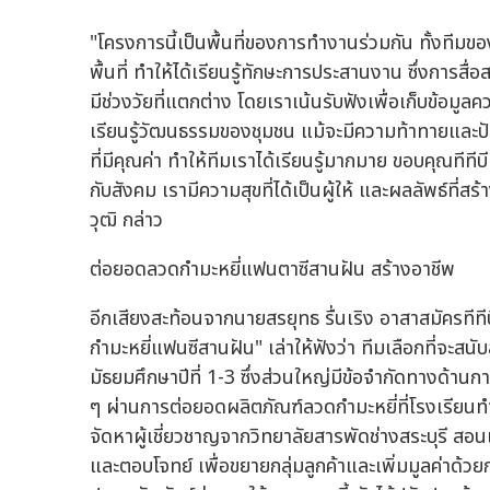
"โครงการนี้เป็นพื้นที่ของการทำงานร่วมกัน ทั้งท
พื้นที่ ทำให้ได้เรียนรู้ทักษะการประสานงาน ซึ่งการส
มีช่วงวัยที่แตกต่าง โดยเราเน้นรับฟังเพื่อเก็บข้อม
เรียนรู้วัฒนธรรมของชุมชน แม้จะมีความท้าทายและปั
ที่มีคุณค่า ทำให้ทีมเราได้เรียนรู้มากมาย ขอบคุณทีทีบ
กับสังคม เรามีความสุขที่ได้เป็นผู้ให้ และผลลัพธ์ที่
วุฒิ กล่าว
ต่อยอดลวดกำมะหยี่แฟนตาซีสานฝัน สร้างอาชีพ
อีกเสียงสะท้อนจากนายสรยุทธ รื่นเริง อาสาสมัครทีที
กำมะหยี่แฟนซีสานฝัน" เล่าให้ฟังว่า ทีมเลือกที่จะสนับ
มัธยมศึกษาปีที่ 1-3 ซึ่งส่วนใหญ่มีข้อจำกัดทางด้าน
ๆ ผ่านการต่อยอดผลิตภัณฑ์ลวดกำมะหยี่ที่โรงเรียนทำอ
จัดหาผู้เชี่ยวชาญจากวิทยาลัยสารพัดช่างสระบุรี สอน
และตอบโจทย์ เพื่อขยายกลุ่มลูกค้าและเพิ่มมูลค่าด้ว