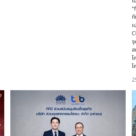
เน
"
ท
เ
C
จ
ส
โ
โ
2