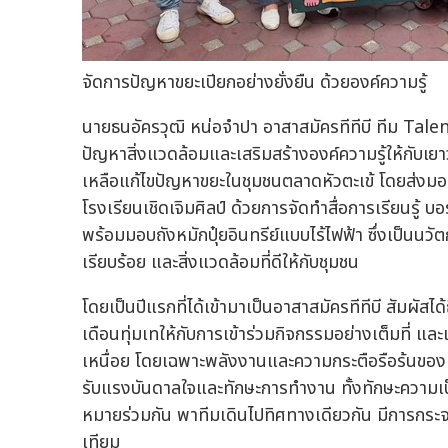
จัดการปัญหาขยะเปียกอย่างยั่งยืน ด้วยองค์ความรู้
นายธนอัครวุฒิ หน่อจำปา อาสาสมัครทีทีบี ทีม Tale
ปัญหาสิ่งแวดล้อมและเสริมสร้างองค์ความรู้ให้กับเย
เหลือแก้ไขปัญหาขยะในชุมชนตลาดหัวตะเข้ โดยส่งมอบ
โรงเรียนเชิดเจิมศิลป์ ด้วยการจัดทำสื่อการเรียนรู้ บอ
พร้อมมอบถังหมักปุ๋ยอินทรีย์แบบไร้ไฟฟ้า ซึ่งเป็นนวั
เรียบร้อย และสิ่งแวดล้อมที่ดีให้กับชุมชน
โดยเป็นปีแรกที่ได้เข้ามาเป็นอาสาสมัครทีทีบี สัมผัส
เดือนทุ่มเทให้กับการเข้าร่วมกิจกรรมอย่างเต็มที่ แ
เหนื่อย โดยเฉพาะพลังงานและความกระตือรือร้นของเด็
รับแรงบันดาลใจและทักษะการทำงาน ทั้งทักษะความเป็
หมายร่วมกัน พาทีมเดินไปทิศทางเดียวกัน มีการกระจา
เทียม