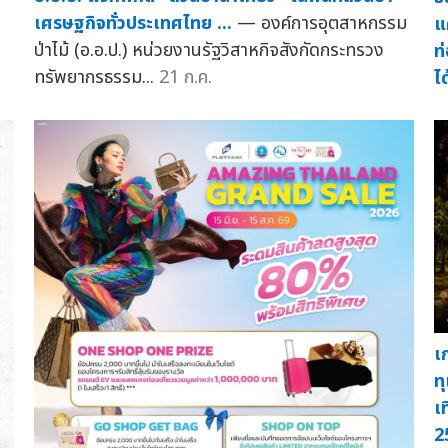
เศรษฐกิจทั่วประเทศไทย ...
— องค์การอุตสาหกรรม
แ
ป่าไม้ (อ.อ.ป.) หน่วยงานรัฐวิสาหกิจสังกัดกระทรวง
ท
ทรัพยากรธรรม...
21 ก.ค.
ไ
เ
ท
เ
2