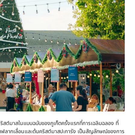
์มาสในแบบฉบับของภูเก็ตครั้งแรกที่การเฉลิมฉลอง ที่
วาฬลากเลื่อนและต้นคริสต์มาสปะการัง เป็นสัญลักษณ์ของการ