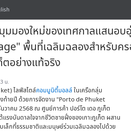
lish
ิดมุมมองใหม่ของเทศกาลแสนอบอุ
e" พื้นที่เฉลิมฉลองสำหรับครอ
็ตอย่างแท้จริง
3 น.
uket) ไลฟ์สไตล์
คอมมูนิตี้มอลล์
ในเครือกลุ่ม
่งท้ายปี ด้วยการจัดงาน "Porto de Phuket
ธันวาคม 2568 ณ ศูนย์การค้า ปอร์โต เดอ ภูเก็ต
้แรงบันดาลใจจากชีวิตชายฝั่งของเกาะภูเก็ต ผสาน
เล็กที่ธรรมชาติและมนุษย์ร่วมเฉลิมฉลองไปด้วย