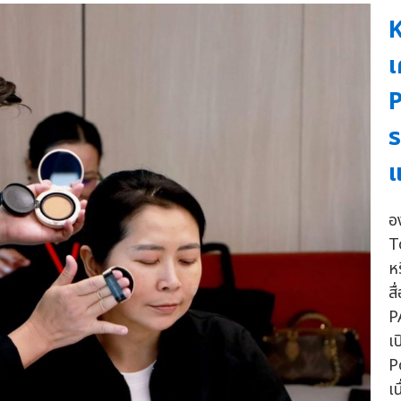
K
เ
P
ร
แ
อ
T
ห
ส
P
เ
P
เ