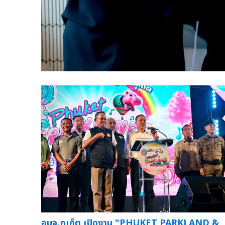
อบจ.ภูเก็ต เปิดงาน "PHUKET PARKLAND &