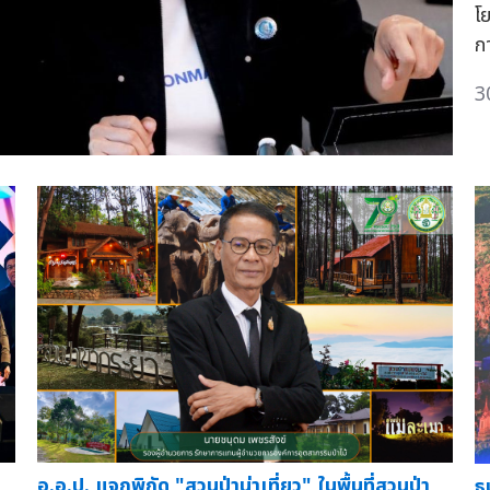
โ
กา
3
อ.อ.ป. แจกพิกัด "สวนป่าน่าเที่ยว" ในพื้นที่สวนป่า
ธ