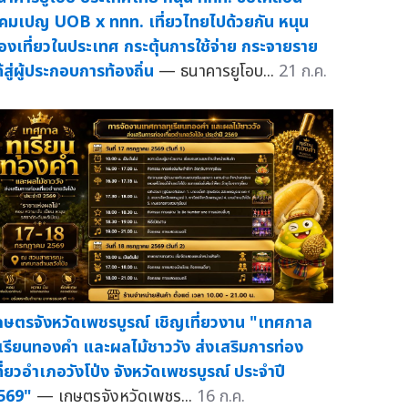
คมเปญ UOB x ททท. เที่ยวไทยไปด้วยกัน หนุน
่องเที่ยวในประเทศ กระตุ้นการใช้จ่าย กระจายราย
ด้สู่ผู้ประกอบการท้องถิ่น
— ธนาคารยูโอบ...
21 ก.ค.
กษตรจังหวัดเพชรบูรณ์ เชิญเที่ยวงาน "เทศกาล
ุเรียนทองคำ และผลไม้ชาววัง ส่งเสริมการท่อง
ที่ยวอำเภอวังโป่ง จังหวัดเพชรบูรณ์ ประจำปี
569"
— เกษตรจังหวัดเพชร...
16 ก.ค.