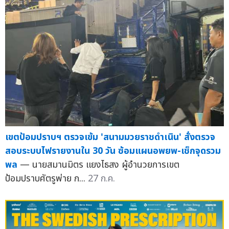
เขตป้อมปราบฯ ตรวจเข้ม 'สนามมวยราชดำเนิน' สั่งตรวจ
สอบระบบไฟรายงานใน 30 วัน ซ้อมแผนอพยพ-เช็กจุดรวม
พล
— นายสมานมิตร แยงไธสง ผู้อำนวยการเขต
ป้อมปราบศัตรูพ่าย ก...
27 ก.ค.