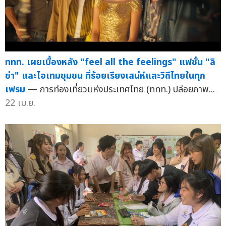
ททท. เผยเบื้องหลัง "feel all the feelings" แฟชั่น "ลิ
ซ่า" และไอเทมชุมชน ที่ร้อยเรียงเสน่ห์และวิถีไทยในทุก
เฟรม
— การท่องเที่ยวแห่งประเทศไทย (ททท.) ปล่อยภาพ...
22 เม.ย.