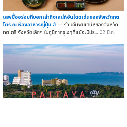
เสพมื้ออร่อยที่บอกเล่าถึงเสน่ห์อันโดดเด่นของจังหวัดทต
โตริ ณ ห้องอาหารญี่ปุ่น สึ
— ร่วมค้นพบเสน่ห์ของจังหวัด
ทตโตริ จังหวัดเล็กๆ ในภูมิภาคชูโงคุที่แม้จะมีปร...
02 มี.ค.