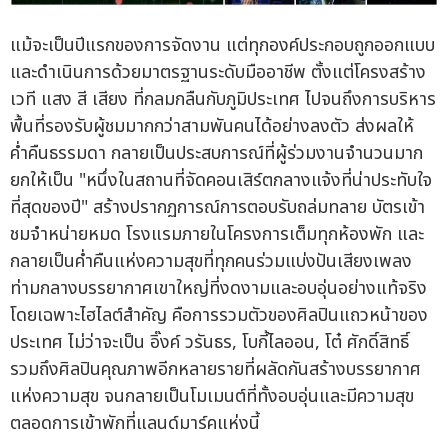
แม้จะเป็นปีแรกของการจัดงาน แต่ทุกองค์ประกอบถูกออกแบบ
และดำเนินการด้วยมาตรฐานระดับมืออาชีพ ตั้งแต่โครงสร้าง
เวที แสง สี เสียง ที่กลมกลืนกับภูมิประเทศ ไปจนถึงการบริหาร
พื้นที่รองรับผู้ชมมากกว่าสามพันคนได้อย่างลงตัว ส่งผลให้
ค่ำคืนธรรมดา กลายเป็นประสบการณ์ที่ผู้ร่วมงานจำนวนมาก
ยกให้เป็น "หนึ่งในสถานที่จัดคอนเสิร์ตกลางแจ้งที่น่าประทับใจ
ที่สุดของปี" สร้างปรากฏการณ์การตอบรับถล่มทลาย บัตรเข้า
ชมจำหน่ายหมด โรงแรมภายในโครงการเต็มทุกห้องพัก และ
กลายเป็นค่ำคืนแห่งความสุขที่ทุกคนร่วมแบ่งปันเสียงเพลง
ท่ามกลางบรรยากาศเขาใหญ่ที่งดงามและอบอุ่นอย่างแท้จริง
โดยเฉพาะไฮไลต์สำคัญ คือการรวมตัวของศิลปินแถวหน้าของ
ประเทศ ไม่ว่าจะเป็น อิ๊งค์ วรันธร, โบกี้ไลออน, โต๋ ศักดิ์สิทธิ์
รวมถึงศิลปินคุณภาพอีกหลายรายที่ผลัดกันสร้างบรรยากาศ
แห่งความสุข จนกลายเป็นโมเมนต์ที่ทั้งอบอุ่นและมีความสุข
ตลอดการเข้าพักที่แลนด์มาร์คแห่งนี้