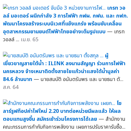
เกรท วอ
ลล์ มอเตอร์ ผนึกกำลัง 3 การไฟฟ้า กฟผ. กฟน. และ กฟภ.
พัฒนาโครงสร้างระบบนิเวศที่แข็งแกร่ง พร้อมขับเคลื่อน
อุตสาหกรรมยานยนต์ไฟฟ้าไทยอย่างเต็มรูปแบบ
— เกรท
วอลล์ ...
เม.ย. 65
ผู้
เชี่ยวชาญสายใต้น้ำ : ILINK ลงนามสัญญา ร่วมการไฟฟ้า
นครหลวง จ้างเหมาติดตั้งสายใยแก้วนำแสงใต้น้ำมูลค่า
84.6 ล้านบาท
— นายสมบัติ อนันตรัมพร และ นายธนา ตั...
ส.ค. 64
โซ
ลาร์รูฟท็อปค่าไฟใหม่ 2.20 บาทต่อหน่วยมีผลแล้ว ให้ผล
ตอบแทนสูงขึ้น สมัครเข้าร่วมโครงการได้เลย
— สำนักงาน
คณะกรรมการกำกับกิจการพลังงาน เผยการปรับราคารับซื้อ...