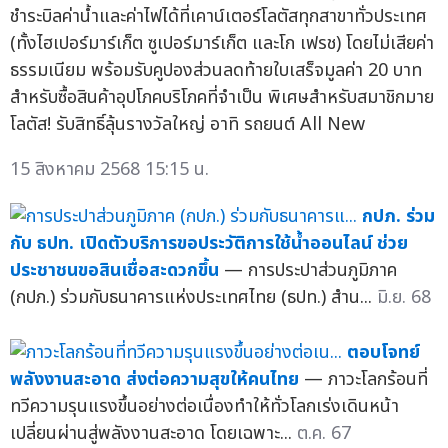
ชำระบิลค่าน้ำและค่าไฟได้ที่เคาน์เตอร์โลตัสทุกสาขาทั่วประเทศ
(ทั้งไฮเปอร์มาร์เก็ต ซูเปอร์มาร์เก็ต และโก เฟรช) โดยไม่เสียค่า
ธรรมเนียม พร้อมรับคูปองส่วนลดท้ายใบเสร็จมูลค่า 20 บาท
สำหรับซื้อสินค้าอุปโภคบริโภคที่จำเป็น พิเศษสำหรับสมาชิกมาย
โลตัส! รับสิทธิ์ลุ้นรางวัลใหญ่ อาทิ รถยนต์ All New
15 สิงหาคม 2568 15:15 น.
กปภ. ร่วม
กับ ธปท. เปิดตัวบริการขอประวัติการใช้น้ำออนไลน์ ช่วย
ประชาชนขอสินเชื่อสะดวกขึ้น
— การประปาส่วนภูมิภาค
(กปภ.) ร่วมกับธนาคารแห่งประเทศไทย (ธปท.) สำน...
มิ.ย. 68
ตอบโจทย์
พลังงานสะอาด ส่งต่อความสุขให้คนไทย
— ภาวะโลกร้อนที่
ทวีความรุนแรงขึ้นอย่างต่อเนื่องทำให้ทั่วโลกเร่งเดินหน้า
เปลี่ยนผ่านสู่พลังงานสะอาด โดยเฉพาะ...
ต.ค. 67