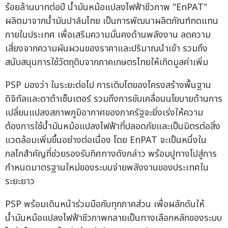
ร้อยล้านบาทต่อปี น้ำมันหม้อแปลงไฟฟ้าชีวภาพ "EnPAT"
ผลิตมาจากน้ำมันปาล์มไทย เป็นการพัฒนาผลิตภัณฑ์ทดแทน
ภายในประเทศ เพื่อเสริมความมั่นคงด้านพลังงาน ลดความ
เสี่ยงจากความผันผวนของราคาและปริมาณนำเข้า รวมถึง
สนับสนุนการใช้วัตถุดิบจากภาคเกษตรไทยให้เกิดมูลค่าเพิ่ม
PSP มองว่า ในระยะต่อไป การเติบโตของโครงสร้างพื้นฐาน
ดิจิทัลและดาต้าเซ็นเตอร์ รวมถึงการขับเคลื่อนนโยบายด้านการ
เปลี่ยนแปลงสภาพภูมิอากาศของภาครัฐจะยิ่งเร่งให้ความ
ต้องการใช้น้ำมันหม้อแปลงไฟฟ้าที่ปลอดภัยและเป็นมิตรต่อสิ่ง
แวดล้อมเพิ่มขึ้นอย่างต่อเนื่อง โดย EnPAT จะเป็นหนึ่งใน
กลไกสำคัญที่ช่วยรองรับทิศทางดังกล่าว พร้อมปูทางไปสู่การ
กำหนดมาตรฐานใหม่ของระบบจ่ายพลังงานของประเทศใน
ระยะยาว
PSP พร้อมเดินหน้าร่วมมือกับทุกภาคส่วน เพื่อผลักดันให้
น้ำมันหม้อแปลงไฟฟ้าชีวภาพกลายเป็นทางเลือกหลักของระบบ