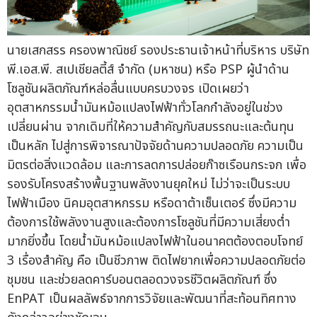
นายเสกสรร ครองพาณิชย์ รองประธานเจ้าหน้าที่บริหาร บริษัท
พี.เอส.พี. สเปเชียลตี้ส์ จำกัด (มหาชน) หรือ PSP ผู้นำด้าน
โซลูชันผลิตภัณฑ์หล่อลื่นแบบครบวงจร เปิดเผยว่า
อุตสาหกรรมน้ำมันหม้อแปลงไฟฟ้าทั่วโลกกำลังอยู่ในช่วง
เปลี่ยนผ่าน จากเดิมที่ให้ความสำคัญกับสมรรถนะและต้นทุน
เป็นหลัก ไปสู่การพิจารณาปัจจัยด้านความปลอดภัย ความเป็น
มิตรต่อสิ่งแวดล้อม และการลดการปล่อยก๊าซเรือนกระจก เพื่อ
รองรับโครงสร้างพื้นฐานพลังงานยุคใหม่ ไม่ว่าจะเป็นระบบ
ไฟฟ้าเมือง นิคมอุตสาหกรรม หรือดาต้าเซ็นเตอร์ ซึ่งมีความ
ต้องการใช้พลังงานสูงและต้องการโซลูชันที่มีความเสี่ยงต่ำ
มากยิ่งขึ้น โดยน้ำมันหม้อแปลงไฟฟ้าในอนาคตต้องตอบโจทย์
3 เรื่องสำคัญ คือ เป็นชีวภาพ ติดไฟยากเพื่อความปลอดภัยต่อ
ชุมชน และช่วยลดคาร์บอนตลอดวงจรชีวิตผลิตภัณฑ์ ซึ่ง
EnPAT เป็นผลลัพธ์จากการวิจัยและพัฒนาที่สะท้อนทิศทาง