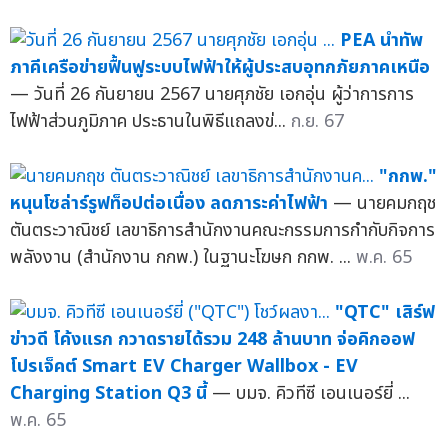
PEA นำทัพ
ภาคีเครือข่ายฟื้นฟูระบบไฟฟ้าให้ผู้ประสบอุทกภัยภาคเหนือ
— วันที่ 26 กันยายน 2567 นายศุภชัย เอกอุ่น ผู้ว่าการการ
ไฟฟ้าส่วนภูมิภาค ประธานในพิธีแถลงข่...
ก.ย. 67
"กกพ."
หนุนโซล่าร์รูฟท็อปต่อเนื่อง ลดภาระค่าไฟฟ้า
— นายคมกฤช
ตันตระวาณิชย์ เลขาธิการสำนักงานคณะกรรมการกำกับกิจการ
พลังงาน (สำนักงาน กกพ.) ในฐานะโฆษก กกพ. ...
พ.ค. 65
"QTC" เสิร์ฟ
ข่าวดี โค้งแรก กวาดรายได้รวม 248 ล้านบาท จ่อคิกออฟ
โปรเจ็คต์ Smart EV Charger Wallbox - EV
Charging Station Q3 นี้
— บมจ. คิวทีซี เอนเนอร์ยี่ ...
พ.ค. 65