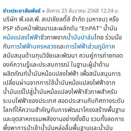
ข่าวประชาสัมพันธ์
»
อังคาร 23 ธันวาคม 2568 12:24 น.
บริษัท พี.เอส.พี. สเปเชียลตี้ส์ จำกัด (มหาชน) หรือ
PSP เดินหน้าพัฒนาและผลักดัน "EnPAT" น้ำมัน
หม้อแปลงไฟฟ้า
ชีวภาพจาก
น้ำมันปาล์ม
ไทย ร่วมมือ
กับ
การไฟฟ้านครหลวง
และ
การไฟฟ้าส่วนภูมิภาค
สนับสนุนด้านทุนวิจัยและพัฒนา ควบคู่การถ่ายทอด
องค์ความรู้และประสบการณ์ ในฐานะผู้นำด้าน
ผลิตภัณฑ์น้ำมันหม้อแปลงไฟฟ้า เพื่อสนับสนุนการ
เปลี่ยนผ่านจากการใช้น้ำมันหม้อแปลงไฟฟ้าจาก
น้ำมันแร่ไปสู่น้ำมันหม้อแปลงไฟฟ้าชีวภาพสำหรับ
ระบบไฟฟ้าของประเทศ สอดประสานกับทิศทางระดับ
โลกที่ให้ความสำคัญกับการพัฒนาโครงสร้างพื้นฐาน
และอุตสาหกรรมพลังงานอย่างยั่งยืน รวมทั้งลดการ
พึ่งพาการนำเข้าน้ำมันหล่อลื่นพื้นฐานและน้ำมัน