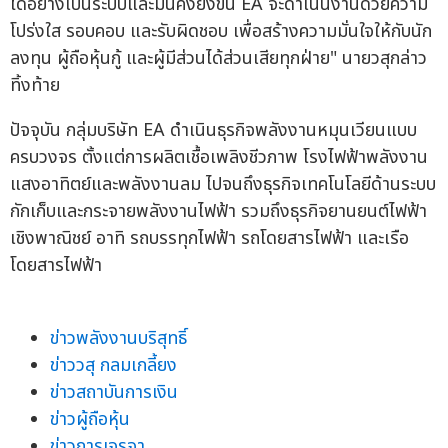
ได้อย่างเป็นระบบและมั่นคงยิ่งขึ้น EA จะดำเนินงานด้วยความ
โปร่งใส รอบคอบ และรับผิดชอบ เพื่อสร้างความมั่นใจให้กับนัก
ลงทุน ผู้ถือหุ้นกู้ และผู้มีส่วนได้ส่วนเสียทุกฝ่าย" นายวสุกล่าว
ทิ้งท้าย
ปัจจุบัน กลุ่มบริษัท EA ดำเนินธุรกิจพลังงานหมุนเวียนแบบ
ครบวงจร ตั้งแต่การผลิตเชื้อเพลิงชีวภาพ โรงไฟฟ้าพลังงาน
แสงอาทิตย์และพลังงานลม ไปจนถึงธุรกิจเทคโนโลยีด้านระบบ
กักเก็บและกระจายพลังงานไฟฟ้า รวมถึงธุรกิจยานยนต์ไฟฟ้า
เชิงพาณิชย์ อาทิ รถบรรทุกไฟฟ้า รถโดยสารไฟฟ้า และเรือ
โดยสารไฟฟ้า
ข่าวพลังงานบริสุทธิ์
ข่าววสุ กลมเกลี้ยง
ข่าวสถาบันการเงิน
ข่าวผู้ถือหุ้น
ข่าวการเจรจา