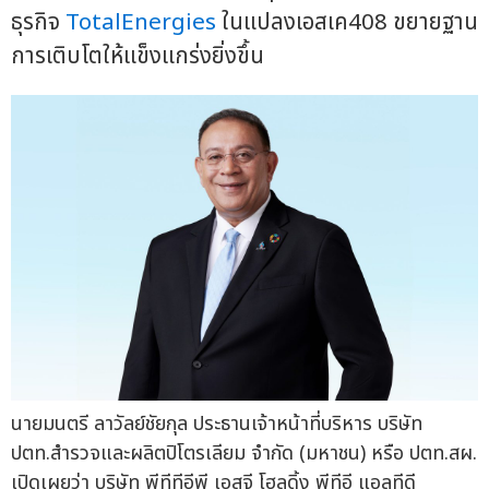
ธุรกิจ
TotalEnergies
ในแปลงเอสเค408 ขยายฐาน
การเติบโตให้แข็งแกร่งยิ่งขึ้น
นายมนตรี ลาวัลย์ชัยกุล ประธานเจ้าหน้าที่บริหาร บริษัท
ปตท.สำรวจและผลิตปิโตรเลียม จำกัด (มหาชน) หรือ ปตท.สผ.
เปิดเผยว่า บริษัท พีทีทีอีพี เอสจี โฮลดิ้ง พีทีอี แอลทีดี