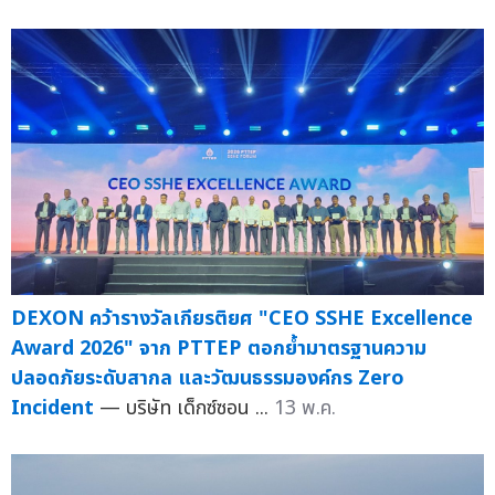
DEXON คว้ารางวัลเกียรติยศ "CEO SSHE Excellence
Award 2026" จาก PTTEP ตอกย้ำมาตรฐานความ
ปลอดภัยระดับสากล และวัฒนธรรมองค์กร Zero
Incident
— บริษัท เด็กซ์ซอน ...
13 พ.ค.