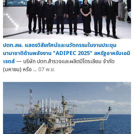
ปตท.สผ. แสดงวิสัยทัศน์และนวัตกรรมในงานประชุม
นานาชาติด้านพลังงาน "ADIPEC 2025" สหรัฐอาหรับเอมิ
เรตส์
— บริษัท ปตท.สำรวจและผลิตปิโตรเลียม จำกัด
(มหาชน) หรือ ...
07 พ.ย.