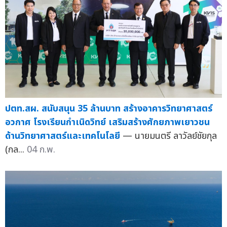
ปตท.สผ. สนับสนุน 35 ล้านบาท สร้างอาคารวิทยาศาสตร์
อวกาศ โรงเรียนกำเนิดวิทย์ เสริมสร้างศักยภาพเยาวชน
ด้านวิทยาศาสตร์และเทคโนโลยี
— นายมนตรี ลาวัลย์ชัยกุล
(กล...
04 ก.พ.