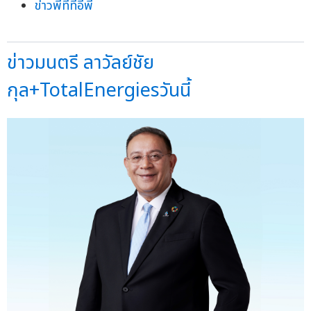
ข่าวพีทีทีอีพี
ข่าวมนตรี ลาวัลย์ชัย
กุล+TotalEnergiesวันนี้