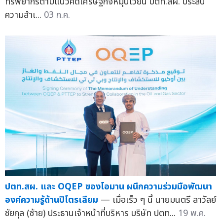
ทรัพยากรตามแนวคิดเศรษฐกิจหมุนเวียน ปตท.สผ. ประสบ
ความสำเ...
03 ก.ค.
ปตท.สผ. และ OQEP ของโอมาน ผนึกความร่วมมือพัฒนา
องค์ความรู้ด้านปิโตรเลียม
— เมื่อเร็ว ๆ นี้ นายมนตรี ลาวัลย์
ชัยกุล (ซ้าย) ประธานเจ้าหน้าที่บริหาร บริษัท ปตท...
19 พ.ค.