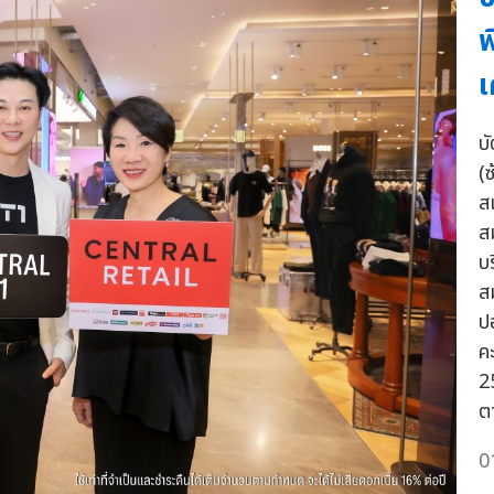
พ
เ
บ
(
ส
ส
บ
ส
ปอ
ค
2
ตา
0