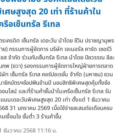
ิเศษสูงสุด 20 เท่า ที่ร้านค้าใน
ครือเซ็นทรัล รีเทล
ัตรเครดิต เซ็นทรัล เดอะวัน นำโดย ชีวิน ปราชญานุพร
ซ้าย) กรรมการผู้จัดการ บริษัท เจเนอรัล คาร์ด เซอร์วิ
เซส จำกัด ร่วมกับเซ็นทรัล รีเทล นำโดย ปิยวรรณ ลีละ
มภพ (ขวา) รองกรรมการผู้จัดการใหญ่ฝ่ายการตลาด
ริษัท เซ็นทรัล รีเทล คอร์ปอเรชั่น จำกัด (มหาชน) ชวน
มาชิกบัตรฯช้อปฟินข้ามปี มอบสิทธิพิเศษสุดคุ้มทั้งช้อ
อนไลน์ และที่ร้านค้าชั้นนำในเครือเซ็นทรัล รีเทล รับ
ะแนนเดอะวันพิเศษสูงสุด 20 เท่า ตั้งแต่ 1 ธันวาคม
568 31 มกราคม 2569 เมื่อใช้จ่ายสะสมต่อเดือนครบ
มเงื่อนไข ขั้นต่ำ 3 ร้านค้าขึ้น
1 ธันวาคม 2568 11:16 น.