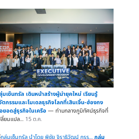
ุ่มเซ็นทรัล เดินหน้าสร้างผู้นำยุคใหม่ เรียนรู้
วัตกรรมและโมเดลธุรกิจโลกที่เสินเจิ้น-ฮ่องกง
่อยอดสู่ธุรกิจในเครือ
— ท่ามกลางภูมิทัศน์ธุรกิจที่
ปลี่ยนแปล...
15 ต.ค.
กลุ่ม