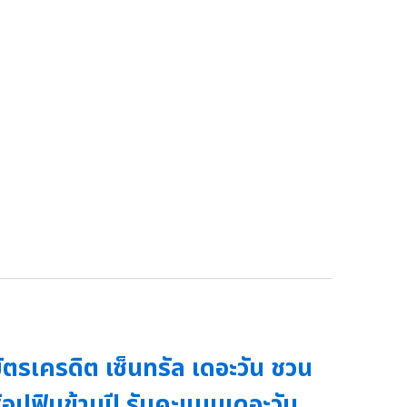
ัตรเครดิต เซ็นทรัล เดอะวัน ชวน
้อปฟินข้ามปี รับคะแนนเดอะวัน