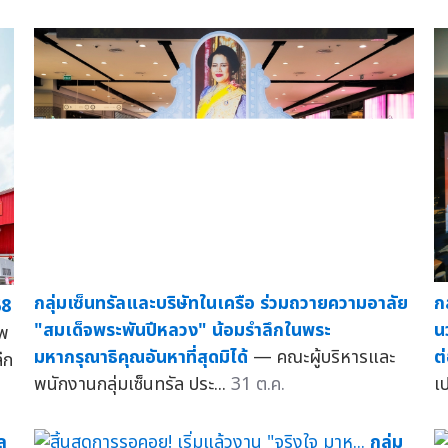
กล
กลุ่มเซ็นทรัลและบริษัทในเครือ ร่วมถวายความอาลัย
68
น
"สมเด็จพระพันปีหลวง" น้อมรำลึกในพระ
ัพ
ต
มหากรุณาธิคุณอันหาที่สุดมิได้
— คณะผู้บริหารและ
ีก
เ
พนักงานกลุ่มเซ็นทรัล ประ...
31 ต.ค.
ล
กลุ่ม