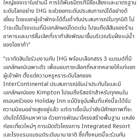
ใหญ่ของเราในย่านนี้ การได้พันธมิตรที่มีชื่อเสียงและมาตรฐาน
ระดับโลกอย่าง IHG จะช่วยยกระดับประสบการณ์ได้อย่างดี
เยี่ยม โดยแขกผู้เข้าพักจะได้ดื่มด่ำกับประสบการณ์ในทุกมิติ ไม่
ว่าจะเป็นโรงแรมที่มีเอกลักษณ์โดดเด่น ไปจนถึงสีสันของร้าน
อาหารและบาร์ชั้นเลิศที่เรากำลังพัฒนาขึ้นบริเวณริมฝั่งแม่น้ำ
ของโอซาก้า"
"เราตัดสินใจร่วมงานกับ IHG พร้อมเลือกสรร 3 แบรนด์ที่มี
เอกลักษณ์เฉพาะตัว เพื่อมอบทางเลือกที่หลากหลายให้แก่แขก
ผู้เข้าพัก ตั้งแต่ความหรูหราระดับโลกของ
InterContinental ประสบการณ์อันน่าประทับใจและมี
เอกลักษณ์ของ Kimpton ไปจนถึงรีสอร์ทสำหรับทุกคนใน
ครอบครัวของ Holiday Inn แม้ปัจจุบันพื้นที่แห่งนี้จะได้รับ
ความนิยมอย่างสูงอยู่แล้ว แต่เราเชื่อมั่นว่ายังมีศักยภาพที่จะ
เติบโตได้อีกมหาศาล ด้วยการพัฒนาโครงสร้างพื้นฐาน แหล่ง
ท่องเที่ยวใหม่ๆ การเปิดตัวโครงการ Integrated Resort
และโรงแรมแบรนด์ระดับนานาชาติ ซึ่งทั้งหมดนี้จะร่วมกัน