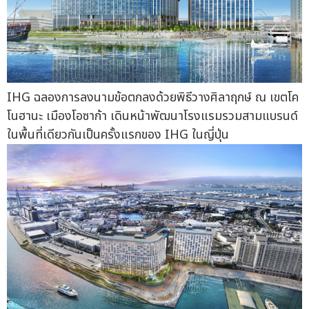
IHG ฉลองการลงนามข้อตกลงด้วยพิธีวางศิลาฤกษ์ ณ เขตโค
โนฮานะ เมืองโอซาก้า เดินหน้าพัฒนาโรงแรมรวมสามแบรนด์
ในพื้นที่เดียวกันเป็นครั้งแรกของ IHG ในญี่ปุ่น