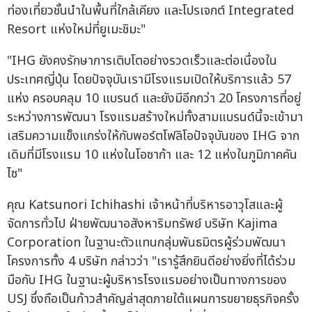
ท่องเที่ยวชั้นนำในพื้นที่ใกล้เคียง และโปรเจกต์ Integrated
Resort แห่งใหม่ที่ยูเมะชิมะ"
"IHG ยังคงรักษาการเติบโตอย่างรวดเร็วและต่อเนื่องใน
ประเทศญี่ปุ่น โดยปัจจุบันเรามีโรงแรมเปิดให้บริการแล้ว 57
แห่ง ครอบคลุม 10 แบรนด์ และยังมีอีกกว่า 20 โครงการที่อยู่
ระหว่างการพัฒนา โรงแรมสร้างใหม่ทั้งสามแบรนด์นี้จะเข้ามา
เสริมความแข็งแกร่งให้กับพอร์ตโฟลิโอปัจจุบันของ IHG จาก
เดิมที่มีโรงแรม 10 แห่งในโอซาก้า และ 12 แห่งในภูมิภาคคัน
ไซ"
คุณ Katsunori Ichihashi เจ้าหน้าที่บริหารอาวุโสและผู้
จัดการทั่วไป ฝ่ายพัฒนาอสังหาริมทรัพย์ บริษัท Kajima
Corporation ในฐานะตัวแทนกลุ่มพันธมิตรผู้ร่วมพัฒนา
โครงการทั้ง 4 บริษัท กล่าวว่า "เรารู้สึกยินดีอย่างยิ่งที่ได้ร่วม
มือกับ IHG ในฐานะผู้บริหารโรงแรมอย่างเป็นทางการของ
USJ ซึ่งถือเป็นก้าวสำคัญล่าสุดภายใต้แผนการขยายธุรกิจครั้ง