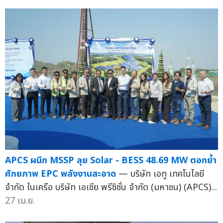
APCS ผนึก MSSP ลุย Solar - BESS 48.69 MW ตอกย้ำ
ศักยภาพ EPC พลังงานสะอาด
— บริษัท เอทู เทคโนโลยี
จำกัด ในเครือ บริษัท เอเซีย พรีซิชั่น จำกัด (มหาชน) (APCS)...
27 เม.ย.