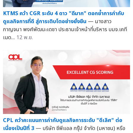
KTMS คว้า CGR ระดับ 4 ดาว "ดีมาก" ตอกย้ำการกำกับ
ดูแลกิจการที่ดี สู่การเติบโตอย่างยั่งยืน
— นางสาว
กาญจนา พงศ์พัฒนะเดชา ประธานเจ้าหน้าที่บริหาร บมจ.เคที
เมด...
12 พ.ย.
CPL คว้าคะแนนการกำกับดูแลกิจการระดับ "ดีเลิศ" ต่อ
เนื่องเป็นปีที่ 3
— บริษัท ซีพีแอล กรุ๊ป จำกัด (มหาชน) หรือ