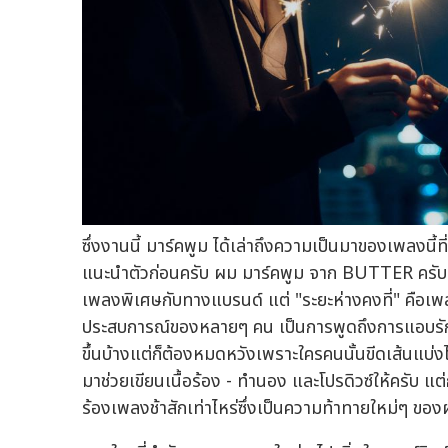
ซึ่งงานนี้ มาร์คพูม ได้เล่าถึงความเป็นมาของเพลงนี้ที
แนะนำตัวก่อนครับ ผม มาร์คพูม จาก BUTTER ครับ จริ
เพลงพิเศษกับทางแบรนด์ แต่ "ระยะห่างคงที่" คือเ
ประสบการณ์ของหลายๆ คน เป็นการพูดถึงการแอบรักข้
ขึ้นบ้างแต่ก็ต้องหมดหวังเพราะใครคนนั้นขีดเส้นแบ่งไ
มาช่วยเขียนเนื้อร้อง - ทำนอง และโปรดิวซ์ให้ครับ แ
ร้องเพลงช้าสักเท่าไหร่ซึ่งเป็นความท้าทายใหม่ๆ ขอ