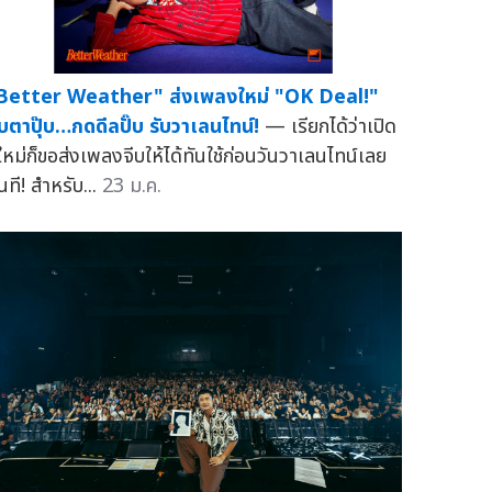
Better Weather" ส่งเพลงใหม่ "OK Deal!"
บตาปุ๊บ…กดดีลปั๊บ รับวาเลนไทน์!
— เรียกได้ว่าเปิด
ีใหม่ก็ขอส่งเพลงจีบให้ได้ทันใช้ก่อนวันวาเลนไทน์เลย
นที! สำหรับ...
23 ม.ค.