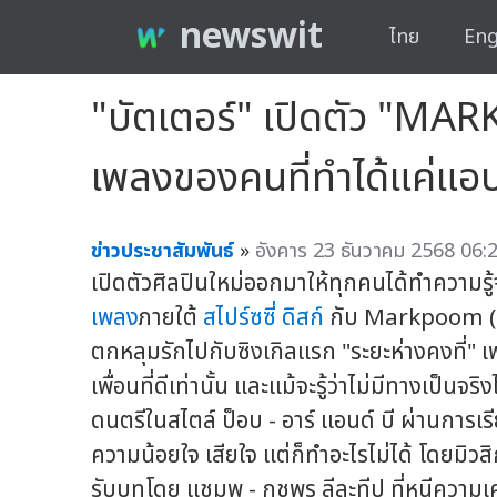
newswit
ไทย
Eng
"บัตเตอร์" เปิดตัว "MAR
เพลงของคนที่ทำได้แค่แอบ
ข่าวประชาสัมพันธ์
»
อังคาร 23 ธันวาคม 2568 06:2
เปิดตัวศิลปินใหม่ออกมาให้ทุกคนได้ทำความรู
เพลง
ภายใต้
สไปร์ซซี่ ดิสก์
กับ Markpoom (มา
ตกหลุมรักไปกับซิงเกิลแรก "ระยะห่างคงที่" เ
เพื่อนที่ดีเท่านั้น และแม้จะรู้ว่าไม่มีทางเป็น
ดนตรีในสไตล์ ป็อบ - อาร์ แอนด์ บี ผ่านการเรี
ความน้อยใจ เสียใจ แต่ก็ทำอะไรไม่ได้ โดยมิวส
รับบทโดย แชมพู - กชพร ลีละทีป ที่หนีความเ