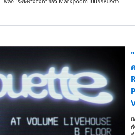
์ เพลง "ระยะห่างคงที่" ของ Markpoom เป็นอีกหนึ่งตัว
ค
ม
ท