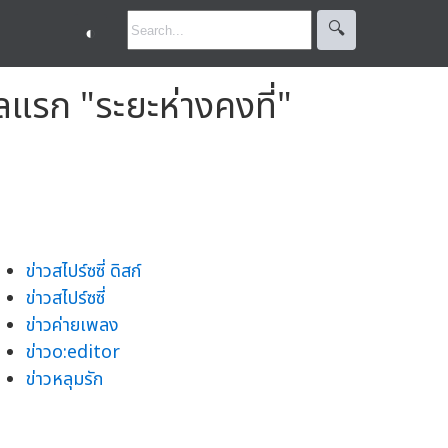
🔍︎
◐
แรก "ระยะห่างคงที่"
ข่าวสไปร์ซซี่ ดิสก์
ข่าวสไปร์ซซี่
ข่าวค่ายเพลง
ข่าวo:editor
ข่าวหลุมรัก