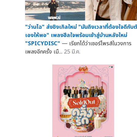
"ว่านไฉ" ส่งซิงเกิลใหม่ "มันถึงเวลาที่ต้องใจดีกับต
เองให้พอ" เพลงฮีลใจพร้อมเข้าสู่บ้านหลังใหม่
"SPICYDISC"
— เรียกได้ว่าเซอร์ไพรส์ในวงการ
เพลงอีกครั้ง เมื...
25 มี.ค.