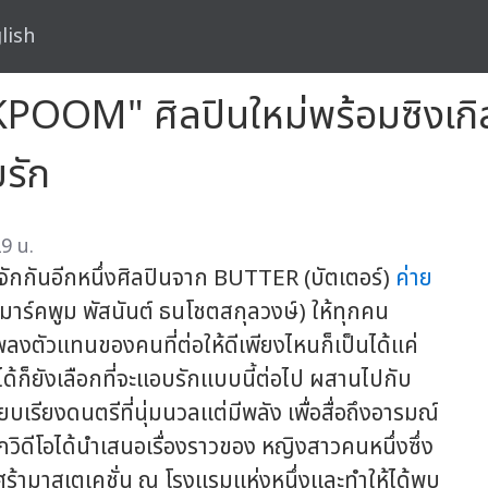
lish
KPOOM" ศิลปินใหม่พร้อมซิงเกิล
รัก
9 น.
้จักกันอีกหนึ่งศิลปินจาก BUTTER (บัตเตอร์)
ค่าย
ร์คพูม พัสนันต์ ธนโชตสกุลวงษ์) ให้ทุกคน
พลงตัวแทนของคนที่ต่อให้ดีเพียงไหนก็เป็นได้แค่
จริงได้ก็ยังเลือกที่จะแอบรักแบบนี้ต่อไป ผสานไปกับ
ยบเรียงดนตรีที่นุ่มนวลแต่มีพลัง เพื่อสื่อถึงอารมณ์
ิกวิดีโอได้นำเสนอเรื่องราวของ หญิงสาวคนหนึ่งซึ่ง
ศร้ามาสเตเคชั่น ณ โรงแรมแห่งหนึ่งและทำให้ได้พบ