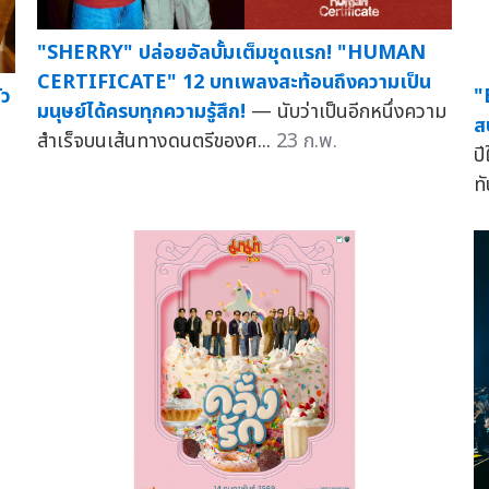
"SHERRY" ปล่อยอัลบั้มเต็มชุดแรก! "HUMAN
CERTIFICATE" 12 บทเพลงสะท้อนถึงความเป็น
ัว
"
มนุษย์ได้ครบทุกความรู้สึก!
— นับว่าเป็นอีกหนึ่งความ
ส
สำเร็จบนเส้นทางดนตรีของศ...
23 ก.พ.
ป
ทั