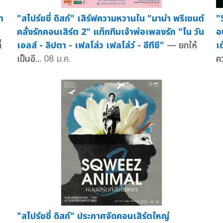
า
"สไปร์ซซี่ ดิสก์" เสิร์ฟความหวานใน "มาม่า พรีเซนต์
"
คลั่งรักคอนเสิร์ต 2" แท็กทีมเจ้าพ่อเพลงรัก "โน วัน
อ
่
เอลส์ - ลิปตา - เฟลโล่ว เฟลโล่ว์ - อีทีซี"
— ยกให้
เ
เป็นอี...
08 ม.ค.
ค
"สไปร์ซซี่ ดิสก์" ประกาศจัดคอนเสิร์ตใหญ่