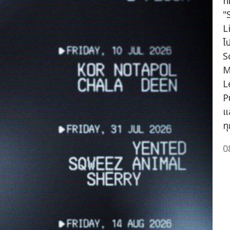
ท
"
L
ไป
S
M
L
P
แ
ท
0