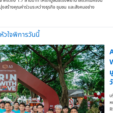
าคได้ถึง 1.7 ล้านบาท ให้แก่มูลนิธิโรงพยาบาลเด็กในครั้งนี้
ุ่งสร้างคุณค่าร่วมระหว่างธุรกิจ ชุมชน และสังคมอย่าง
ัวใจพิการวันนี้
A
W
ม
ว
บ
ห
R