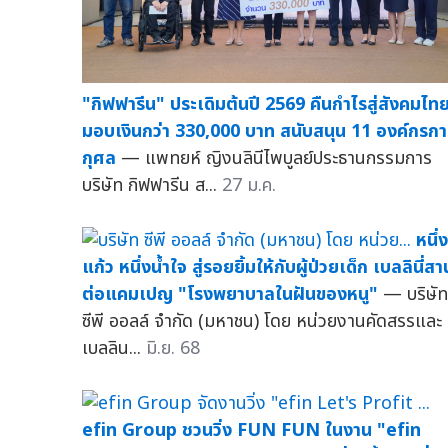
"กิฟฟารีน" ประเดิมต้นปี 2569 คืนกำไรสู่สังคมไทย
มอบเงินกว่า 330,000 บาท สนับสนุน 11 องค์กรกา
กุศล
— แพทยห์ ญิงนลินีไพบูลย์ประธานกรรมการ
บริษัท กิฟฟารีน ส...
27 ม.ค.
หนึ่ง
แก้ว หนึ่งน้ำใจ สู่รอยยิ้มให้กับผู้ป่วยเด็ก เบลลินี่สา
ต่อแคมเปญ "โรงพยาบาลในฝันของหนู"
— บริษัท
ซีพี ออลล์ จำกัด (มหาชน) โดย หน่วยงานคัดสรรและ
เบลลิน...
มิ.ย. 68
efin Group ชวนวิ่ง FUN FUN ในงาน "efin