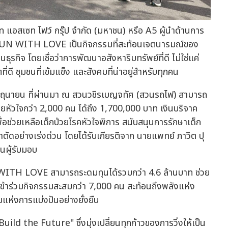
ัท แอสเซท ไฟว์ กรุ๊ป จำกัด (มหาชน) หรือ A5 ผู้นำด้านการ
A5 RUN WITH LOVE เป็นกิจกรรมที่สะท้อนเจตนารมณ์ของ
ธุรกิจ โดยเชื่อว่าการพัฒนาอสังหาริมทรัพย์ที่ดี ไม่ใช่แค่
ี่ดี ชุมชนที่เข้มแข็ง และสังคมที่น่าอยู่สำหรับทุกคน
มิถุนายน ที่ผ่านมา ณ สวนวชิรเบญจทัศ (สวนรถไฟ) สามารถ
้วยหัวใจกว่า 2,000 คน ได้ถึง 1,700,000 บาท เงินบริจาค
่อช่วยเหลือเด็กป่วยโรคหัวใจพิการ สนับสนุนการรักษาเด็ก
าตัดอย่างเร่งด่วน โดยได้รับเกียรติจาก นายแพทย์ ภาวิต ปุ
นผู้รับมอบ
 WITH LOVE สามารถระดมทุนได้รวมกว่า 4.6 ล้านบาท ช่วย
ู้เข้าร่วมกิจกรรมสะสมกว่า 7,000 คน สะท้อนถึงพลังแห่ง
แห่งการแบ่งปันอย่างยั่งยืน
ild the Future" ซึ่งมุ่งเปลี่ยนทุกก้าวของการวิ่งให้เป็น