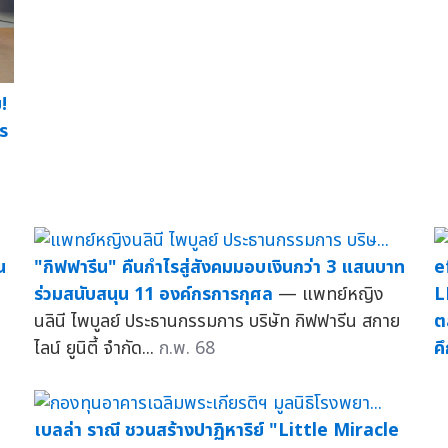
!
ร
น
"กิฟฟารีน" คืนกำไรสู่สังคมมอบเงินกว่า 3 แสนบาท
e
ร่วมสนับสนุน 11 องค์กรการกุศล
— แพทย์หญิง
L
นลินี ไพบูลย์ ประธานกรรมการ บริษัท กิฟฟารีน สกาย
ต
ไลน์ ยูนิตี้ จำกัด...
ก.พ. 68
ค
เบลล่า ราณี ชวนสร้างปาฏิหาริย์ "Little Miracle