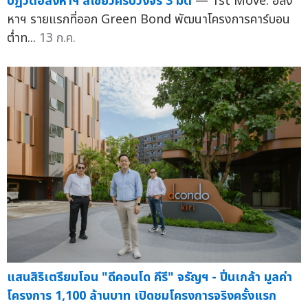
ปฏิวัติอสังหาฯ สีเขียวครบวงจร 3 มิติ
— 1st Move: อสัง
หาฯ รายแรกที่ออก Green Bond พัฒนาโครงการคาร์บอน
ต่ำท...
13 ก.ค.
แสนสิริเตรียมโอน "ดีคอนโด คีรี" จรัญฯ - ปิ่นเกล้า มูลค่า
โครงการ 1,100 ล้านบาท เปิดชมโครงการจริงครั้งแรก