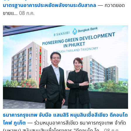
มาตรฐานอาคารประหยัดพลังงานระดับสากล
— กวาดยอด
ขายแ...
08 ก.ค.
ธนาคารกรุงเทพ จับมือ แสนสิริ หนุนสินเชื่อสีเขียว ดีคอนโด
โคฟ ภูเก็ต
— ร่วมหนุนอาคารสีเขียว ธนาคารกรุงเทพ จำกัด
(มหาชน) สนับสนุนสินเชื่อโครงการ "ดีคอนโด โค...
08 ก.ค.