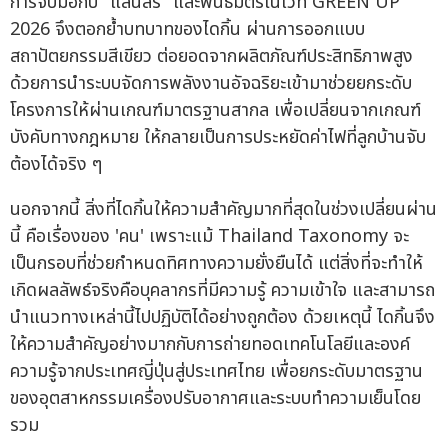
การจับมือกับ "แสนสิริ" และพันธมิตรในเวที GREEN UP
2026 จึงตอกย้ำบทบาทของไดกิ้น ผ่านการออกแบบ
สถาปัตยกรรมสีเขียว ต่อยอดจากผลิตภัณฑ์ประสิทธิภาพสูง
ด้วยการนำระบบจัดการพลังงานอัจฉริยะเข้ามาช่วยยกระดับ
โครงการให้ผ่านเกณฑ์มาตรฐานสากล เพื่อเปลี่ยนจากเกณฑ์
บังคับทางกฎหมาย ให้กลายเป็นการประหยัดค่าไฟที่ลูกบ้านจับ
ต้องได้จริง ๆ
นอกจากนี้ สิ่งที่ไดกิ้นให้ความสำคัญมากที่สุดในช่วงเปลี่ยนผ่าน
นี้ คือเรื่องของ 'คน' เพราะแม้ Thailand Taxonomy จะ
เป็นกรอบที่ช่วยกำหนดทิศทางความยั่งยืนได้ แต่สิ่งที่จะทำให้
เกิดผลลัพธ์จริงคือบุคลากรที่มีความรู้ ความเข้าใจ และสามารถ
นำแนวทางเหล่านี้ไปปฏิบัติได้อย่างถูกต้อง ด้วยเหตุนี้ ไดกิ้นจึง
ให้ความสำคัญอย่างมากกับการถ่ายทอดเทคโนโลยีและองค์
ความรู้จากประเทศญี่ปุ่นสู่ประเทศไทย เพื่อยกระดับมาตรฐาน
ของอุตสาหกรรมเครื่องปรับอากาศและระบบทำความเย็นโดย
รวม