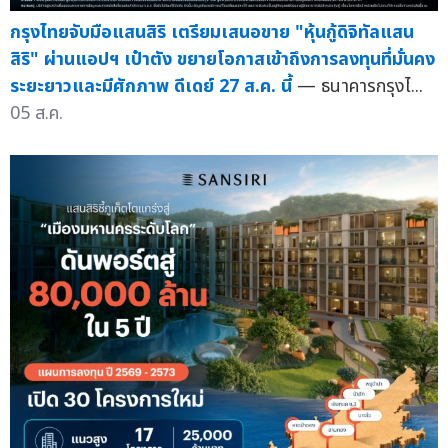
กรุงไทยจับมือแสนสิริ เตรียมเสนอขาย "หุ้นกู้ดิจิทัลแสน
สิริ" ผ่านแอปฯ เป๋าตัง ขยายโอกาสเข้าถึงการลงทุนที่มั่นคง
ระยะยาวและมีศักภาพ ดีเดย์ 27 ส.ค. นี้
— ธนาคารกรุงไ...
05 ส.ค.