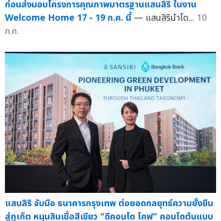
ก่อนส่งมอบโครงการคุณภาพมาตรฐานแสนสิริ ในงาน
Welcome Home 17 - 19 ก.ค. นี้
— แสนสิรินำโด...
10
ก.ค.
แสนสิริ จับมือ ธนาคารกรุงเทพ ต่อยอดกลยุทธ์ความยั่งยืน
สู่ภูเก็ต หนุนสินเชื่อสีเขียว "ดีคอนโด โคฟ" คอนโดต้นแบบ