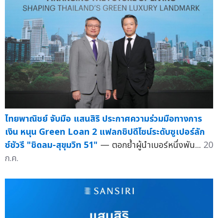
ไทยพาณิชย์ จับมือ แสนสิริ ประกาศความร่วมมือทางการ
เงิน หนุน Green Loan 2 แฟลกชิปดีไซน์ระดับซูเปอร์ลัก
ซ์ชัวรี "ชิดลม-สุขุมวิท 51"
— ตอกย้ำผู้นำเบอร์หนึ่งพัน...
20
ก.ค.