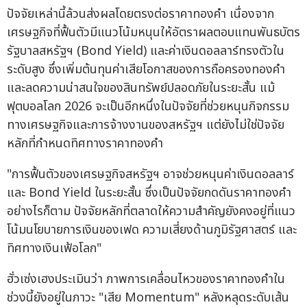
ปัจจัยเหล่านี้ล้วนส่งผลโดยตรงต่อราคาทองคำ เนื่องจาก
เศรษฐกิจที่ฟื้นตัวมีแนวโน้มหนุนให้อัตราผลตอบแทนพันธบัตร
รัฐบาลสหรัฐฯ (Bond Yield) และค่าเงินดอลลาร์ทรงตัวใน
ระดับสูง ซึ่งเพิ่มต้นทุนค่าเสียโอกาสของการถือครองทองคำ
และลดความน่าสนใจของสินทรัพย์ปลอดภัยในระยะสั้น แม้
ฟุตบอลโลก 2026 จะเป็นอีกหนึ่งในปัจจัยที่ช่วยหนุนกิจกรรม
ทางเศรษฐกิจและการจ้างงานของสหรัฐฯ แต่ยังไม่ใช่ปัจจัย
หลักที่กำหนดทิศทางราคาทองคำ
"การฟื้นตัวของเศรษฐกิจสหรัฐฯ อาจช่วยหนุนค่าเงินดอลลาร์
และ Bond Yield ในระยะสั้น ซึ่งเป็นปัจจัยกดดันราคาทองคำ
อย่างไรก็ตาม ปัจจัยหลักที่ตลาดให้ความสำคัญยังคงอยู่ที่แนว
โน้มนโยบายการเงินของเฟด ความเสี่ยงด้านภูมิรัฐศาสตร์ และ
ทิศทางเงินเฟ้อโลก"
ฮั่วเซ่งเฮงประเมินว่า ภาพการเคลื่อนไหวของราคาทองคำใน
ช่วงนี้ยังอยู่ในภาวะ "เสีย Momentum" หลังหลุดระดับเส้น