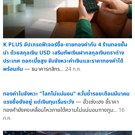
K PLUS อัปเกรดฟีเจอร์ซื้อ-ขายทองคำกับ 4 ร้านทองชั้น
นำ ด้วยสกุลเงิน USD เสริมทัพเงินฝากสกุลเงินตราต่าง
ประเทศ ดอกเบี้ยสูง จับจังหวะค่าเงินและราคาทองคำได้
พร้อมกัน
— ธนาคารกสิกร...
24 ก.ค.
ทองคำในจังหวะ "โลกไม่แน่นอน" หวั่นซ้ำรอยเดือนมีนาคม
แรงซื้อยังอยู่ แต่เงินทุนเริ่มระวัง
— ฮั่วเซ่งเฮง ชี้ราคา
ทองคำยังคงเคลื่อนไหวภายใต้ความไม่แน่นอนทางภูม...
16
ก.ค.