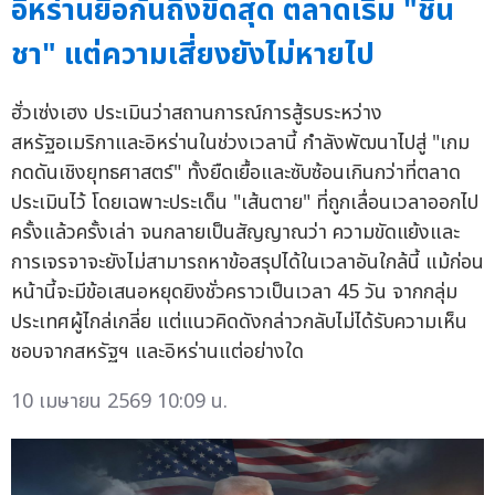
อิหร่านยื้อกันถึงขีดสุด ตลาดเริ่ม "ชิน
ชา" แต่ความเสี่ยงยังไม่หายไป
ฮั่วเซ่งเฮง ประเมินว่าสถานการณ์การสู้รบระหว่าง
สหรัฐอเมริกาและอิหร่านในช่วงเวลานี้ กำลังพัฒนาไปสู่ "เกม
กดดันเชิงยุทธศาสตร์" ทั้งยืดเยื้อและซับซ้อนเกินกว่าที่ตลาด
ประเมินไว้ โดยเฉพาะประเด็น "เส้นตาย" ที่ถูกเลื่อนเวลาออกไป
ครั้งแล้วครั้งเล่า จนกลายเป็นสัญญาณว่า ความขัดแย้งและ
การเจรจาจะยังไม่สามารถหาข้อสรุปได้ในเวลาอันใกล้นี้ แม้ก่อน
หน้านี้จะมีข้อเสนอหยุดยิงชั่วคราวเป็นเวลา 45 วัน จากกลุ่ม
ประเทศผู้ไกล่เกลี่ย แต่แนวคิดดังกล่าวกลับไม่ได้รับความเห็น
ชอบจากสหรัฐฯ และอิหร่านแต่อย่างใด
10 เมษายน 2569 10:09 น.