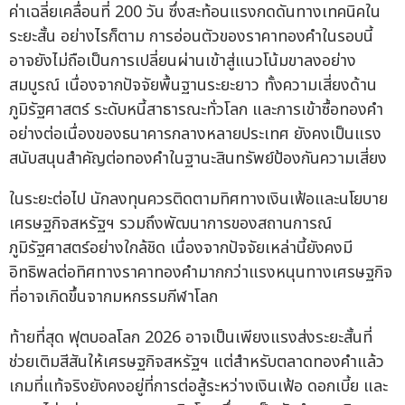
ค่าเฉลี่ยเคลื่อนที่ 200 วัน ซึ่งสะท้อนแรงกดดันทางเทคนิคใน
ระยะสั้น อย่างไรก็ตาม การอ่อนตัวของราคาทองคำในรอบนี้
อาจยังไม่ถือเป็นการเปลี่ยนผ่านเข้าสู่แนวโน้มขาลงอย่าง
สมบูรณ์ เนื่องจากปัจจัยพื้นฐานระยะยาว ทั้งความเสี่ยงด้าน
ภูมิรัฐศาสตร์ ระดับหนี้สาธารณะทั่วโลก และการเข้าซื้อทองคำ
อย่างต่อเนื่องของธนาคารกลางหลายประเทศ ยังคงเป็นแรง
สนับสนุนสำคัญต่อทองคำในฐานะสินทรัพย์ป้องกันความเสี่ยง
ในระยะต่อไป นักลงทุนควรติดตามทิศทางเงินเฟ้อและนโยบาย
เศรษฐกิจสหรัฐฯ รวมถึงพัฒนาการของสถานการณ์
ภูมิรัฐศาสตร์อย่างใกล้ชิด เนื่องจากปัจจัยเหล่านี้ยังคงมี
อิทธิพลต่อทิศทางราคาทองคำมากกว่าแรงหนุนทางเศรษฐกิจ
ที่อาจเกิดขึ้นจากมหกรรมกีฬาโลก
ท้ายที่สุด ฟุตบอลโลก 2026 อาจเป็นเพียงแรงส่งระยะสั้นที่
ช่วยเติมสีสันให้เศรษฐกิจสหรัฐฯ แต่สำหรับตลาดทองคำแล้ว
เกมที่แท้จริงยังคงอยู่ที่การต่อสู้ระหว่างเงินเฟ้อ ดอกเบี้ย และ