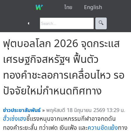
ไทย
English
◐
🔍︎
ฟุตบอลโลก 2026 จุดกระแส
เศรษฐกิจสหรัฐฯ ฟื้นตัว
ทองคำชะลอการเคลื่อนไหว รอ
ปัจจัยใหม่กำหนดทิศทาง
ข่าวประชาสัมพันธ์
»
พฤหัสบดี 18 มิถุนายน 2569 13:29 น.
ฮั่วเซ่งเฮง
ชี้แรงหนุนจากมหกรรมกีฬาอาจกดดัน
ทองคำระยะสั้น ทว่าเฟด เงินเฟ้อ และ
ความขัดแย้ง
ทาง