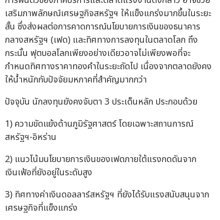
การฟื้นตัวของภาคบริการและตลาดแรงงานดังกล่าว อาจช่วย
เสริมภาพลักษณ์เศรษฐกิจสหรัฐฯ ให้แข็งแกร่งมากขึ้นในระยะ
สั้น ซึ่งส่งผลต่อการคาดการณ์นโยบายการเงินของธนาคาร
กลางสหรัฐฯ (เฟด) และทิศทางการลงทุนในตลาดโลก ถึง
กระนั้น ฟุตบอลโลกเพียงอย่างเดียวอาจไม่เพียงพอที่จะ
กำหนดทิศทางราคาทองคำในระยะถัดไป เนื่องจากตลาดยังคง
ให้น้ำหนักกับปัจจัยมหภาคที่สำคัญมากกว่า
ปัจจุบัน นักลงทุนยังคงจับตา 3 ประเด็นหลัก ประกอบด้วย
1) ความขัดแย้งด้านภูมิรัฐศาสตร์ โดยเฉพาะสถานการณ์
สหรัฐฯ-อิหร่าน
2) แนวโน้มนโยบายการเงินของเฟดภายใต้แรงกดดันจาก
เงินเฟ้อที่ยังอยู่ในระดับสูง
3) ทิศทางค่าเงินดอลลาร์สหรัฐฯ ที่ยังได้รับแรงสนับสนุนจาก
เศรษฐกิจที่แข็งแกร่ง