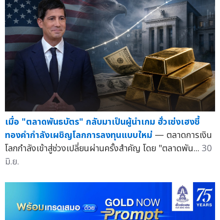
เมื่อ "ตลาดพันธบัตร" กลับมาเป็นผู้นำเกม ฮั่วเซ่งเฮงชี้
ทองคำกำลังเผชิญโลกการลงทุนแบบใหม่
— ตลาดการเงิน
โลกกำลังเข้าสู่ช่วงเปลี่ยนผ่านครั้งสำคัญ โดย "ตลาดพัน...
30
มิ.ย.