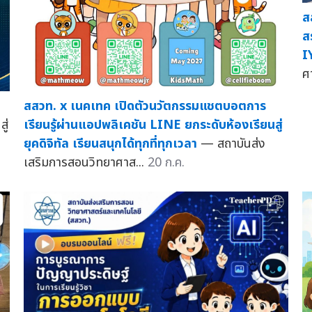
ส
ส
I
ศ
สสวท. x เนคเทค เปิดตัวนวัตกรรมแชตบอตการ
ู่
เรียนรู้ผ่านแอปพลิเคชัน LINE ยกระดับห้องเรียนสู่
ยุคดิจิทัล เรียนสนุกได้ทุกที่ทุกเวลา
— สถาบันส่ง
เสริมการสอนวิทยาศาส...
20 ก.ค.