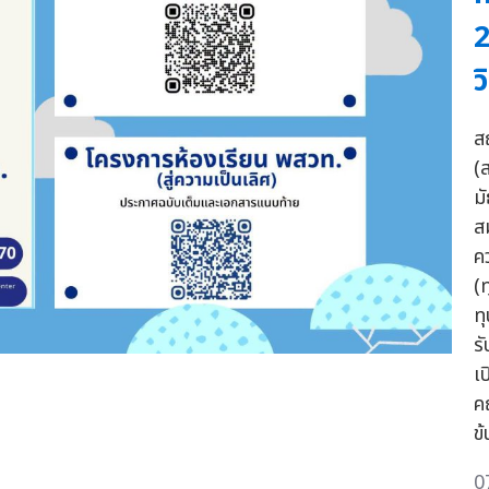
2
ว
ส
(ส
ม
ส
ค
(
ท
ร
เ
ค
ข้
0