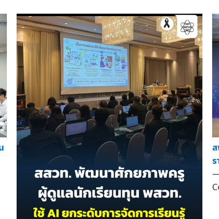
ส
ยน
ร
—
C