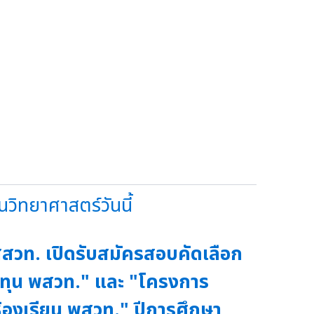
วิทยาศาสตร์วันนี้
สวท. เปิดรับสมัครสอบคัดเลือก
ทุน พสวท." และ "โครงการ
้องเรียน พสวท." ปีการศึกษา