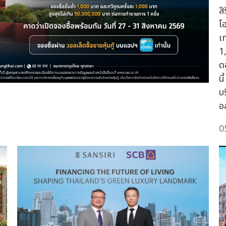
สิ
โ
เ
1
ดอ
น
บ
อ
0