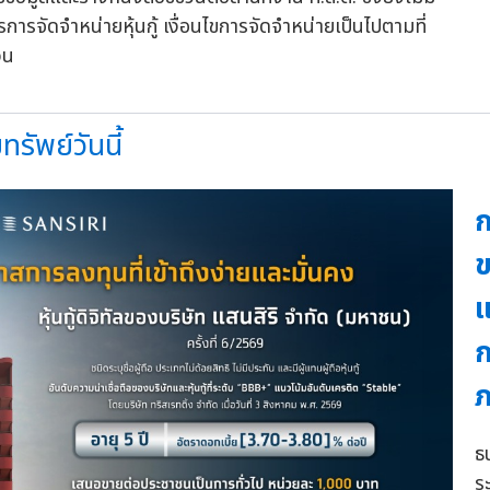
ารการจัดจำหน่ายหุ้นกู้ เงื่อนไขการจัดจำหน่ายเป็นไปตามที่
วน
รัพย์วันนี้
ก
ข
แ
ก
ภ
ธ
ร