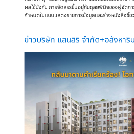
ผลใช้บังคับ การจัดสรรขึ้นอยู่กับดุลยพินิจของผู้จัดก
กำหนดในแบบแสดงรายการข้อมูลและร่างหนังสือชี้ช
ข่าวบริษัท แสนสิริ จำกัด+อสังหาริมท