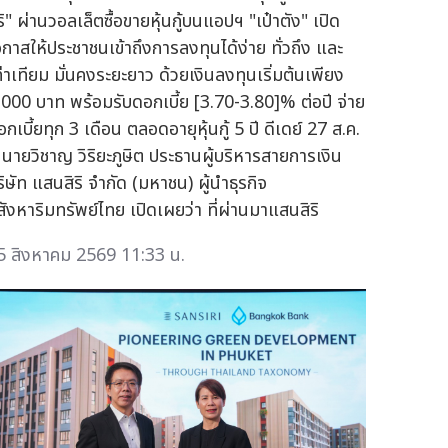
ริ" ผ่านวอลเล็ตซื้อขายหุ้นกู้บนแอปฯ "เป๋าตัง" เปิด
อกาสให้ประชาชนเข้าถึงการลงทุนได้ง่าย ทั่วถึง และ
ท่าเทียม มั่นคงระยะยาว ด้วยเงินลงทุนเริ่มต้นเพียง
,000 บาท พร้อมรับดอกเบี้ย [3.70-3.80]% ต่อปี จ่าย
กเบี้ยทุก 3 เดือน ตลอดอายุหุ้นกู้ 5 ปี ดีเดย์ 27 ส.ค.
ี้ นายวิชาญ วิริยะภูษิต ประธานผู้บริหารสายการเงิน
ริษัท แสนสิริ จำกัด (มหาชน) ผู้นำธุรกิจ
สังหาริมทรัพย์ไทย เปิดเผยว่า ที่ผ่านมาแสนสิริ
5 สิงหาคม 2569 11:33 น.