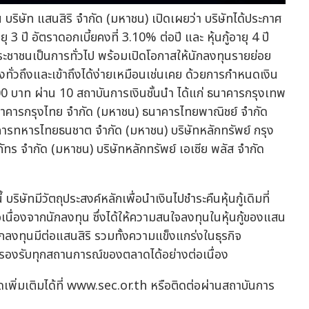
 บริษัท แสนสิริ จำกัด (มหาชน) เปิดเผยว่า บริษัทได้ประกาศ
ายุ 3 ปี อัตราดอกเบี้ยคงที่ 3.10% ต่อปี และ หุ้นกู้อายุ 4 ปี
ระชาชนเป็นการทั่วไป พร้อมเปิดโอกาสให้นักลงทุนรายย่อย
่างทั่วถึงและเข้าถึงได้ง่ายเหมือนเช่นเคย ด้วยการกำหนดเงิน
00 บาท ผ่าน 10 สถาบันการเงินชั้นนำ ได้แก่ ธนาคารกรุงเทพ
าคารกรุงไทย จำกัด (มหาชน) ธนาคารไทยพาณิชย์ จำกัด
คารทหารไทยธนชาต จำกัด (มหาชน) บริษัทหลักทรัพย์ กรุง
นภัทร จำกัด (มหาชน) บริษัทหลักทรัพย์ เอเซีย พลัส จำกัด
 บริษัทมีวัตถุประสงค์หลักเพื่อนำเงินไปชำระคืนหุ้นกู้เดิมที่
เนื่องจากนักลงทุน ซึ่งได้ให้ความสนใจลงทุนในหุ้นกู้ของแสน
นักลงทุนมีต่อแสนสิริ รวมทั้งความแข็งแกร่งในธุรกิจ
รองรับทุกสถานการณ์ของตลาดได้อย่างต่อเนื่อง
ยดเพิ่มเติมได้ที่ www.sec.or.th หรือติดต่อผ่านสถาบันการ