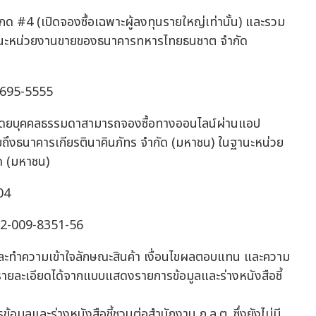
#4 (เปิดจองซื้อเฉพาะผู้ลงทุนรายใหญ่เท่านั้น) และรวม
 ในฐานะหน่วยงานขายของธนาคารทหารไทยธนชาต จำกัด
02-695-5555
) (โดยบุคคลธรรมดาสามารถจองซื้อทางออนไลน์ผ่านแอป
มถึงธนาคารเกียรตินาคินภัทร จำกัด (มหาชน) ในฐานะหน่วย
ัด (มหาชน)
04
 02-009-8351-56
าและทำความเข้าใจลักษณะสินค้า เงื่อนไขผลตอบแทน และความ
ษารายละเอียดได้จากแบบแสดงรายการข้อมูลและร่างหนังสือชี้
อมูลและร่างหนังสือชี้ชวนต่อสำนักงาน ก.ล.ต. ซึ่งยังไม่มี